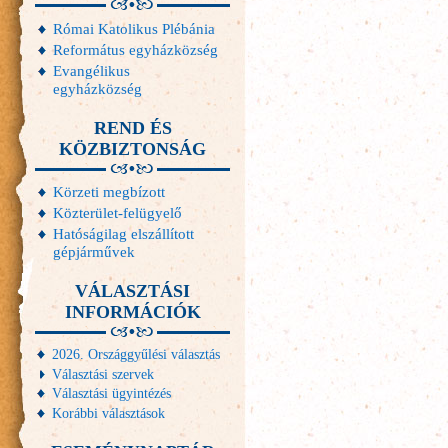
Római Katolikus Plébánia
Református egyházközség
Evangélikus
egyházközség
REND ÉS
KÖZBIZTONSÁG
Körzeti megbízott
Közterület-felügyelő
Hatóságilag elszállított
gépjárművek
VÁLASZTÁSI
INFORMÁCIÓK
2026. Országgyűlési választás
Választási szervek
Választási ügyintézés
Korábbi választások