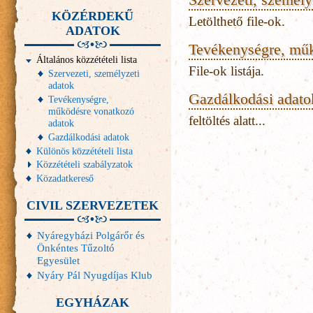
KÖZÉRDEKŰ
Letölthető file-ok.
ADATOK
Tevékenységre, műk
Általános közzétételi lista
File-ok listája.
Szervezeti, személyzeti
adatok
Gazdálkodási adato
Tevékenységre,
működésre vonatkozó
feltöltés alatt...
adatok
Gazdálkodási adatok
Különös közzétételi lista
Közzétételi szabályzatok
Közadatkereső
CIVIL SZERVEZETEK
Nyáregyházi Polgárőr és
Önkéntes Tűzoltó
Egyesület
Nyáry Pál Nyugdíjas Klub
EGYHÁZAK