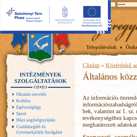
2026.08.07, péntek
Hírek
Események
Galéria
Településünk
Önk
Címlap
»
Közérdekű a
Általános közzé
INTÉZMÉNYEK
SZOLGÁLTATÁSOK
Oktatás-nevelés
Az információs önrende
Kultúra
információszabadságról 
Egészségügy
bek, valamint az 1. sz
Sport
tevékenységéhez kapcsol
Házi segítségnyújtás
meghatározott adatokat 
Családsegítő és
Gyermekjóléti Szolgálat
Szervezeti, személy