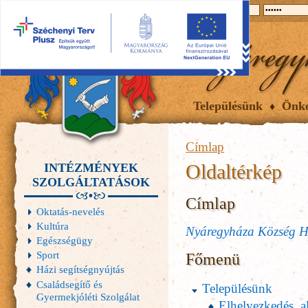
2026.08.07, péntek
Hírek
Események
Galéria
Településünk
Önk
Címlap
Oldaltérkép
INTÉZMÉNYEK
SZOLGÁLTATÁSOK
Címlap
Oktatás-nevelés
Kultúra
Nyáregyháza Község H
Egészségügy
Sport
Főmenü
Házi segítségnyújtás
Családsegítő és
Településünk
Gyermekjóléti Szolgálat
Elhelyezkedés, a