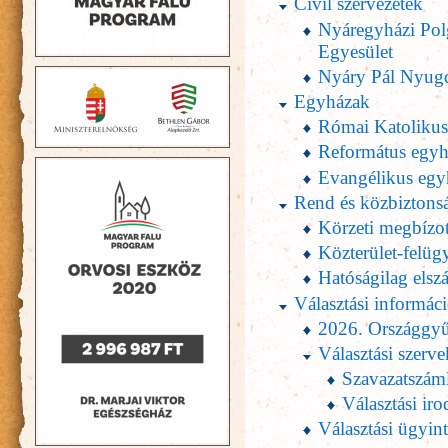
Civil szervezetek
Nyáregyházi Pol
Egyesület
Nyáry Pál Nyugd
Egyházak
Római Katolikus
Református egy
Evangélikus egy
Rend és közbiztons
Körzeti megbízot
Közterület-felüg
Hatóságilag elsz
Választási informác
2026. Országgyűl
Választási szerve
Szavazatszáml
Választási iro
Választási ügyin