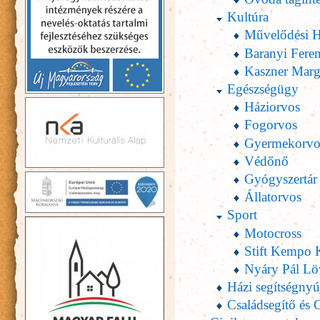
Kultúra
Művelődési 
Baranyi Fere
Kaszner Mar
Egészségügy
Háziorvos
Fogorvos
Gyermekorvo
Védőnő
Gyógyszertár
Állatorvos
Sport
Motocross
Stift Kempo 
Nyáry Pál Lö
Házi segítségnyú
Családsegítő és 