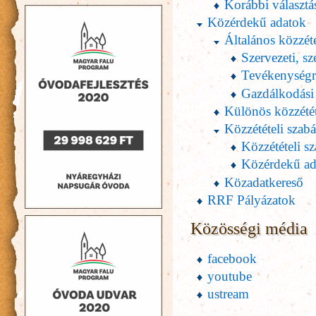
Korábbi választá
Közérdekű adatok
Általános közzétét
Szervezeti, s
Tevékenységr
Gazdálkodási
Különös közzététe
Közzétételi szab
Közzétételi sz
Közérdekű ada
Közadatkereső
RRF Pályázatok
Közösségi média
facebook
youtube
ustream