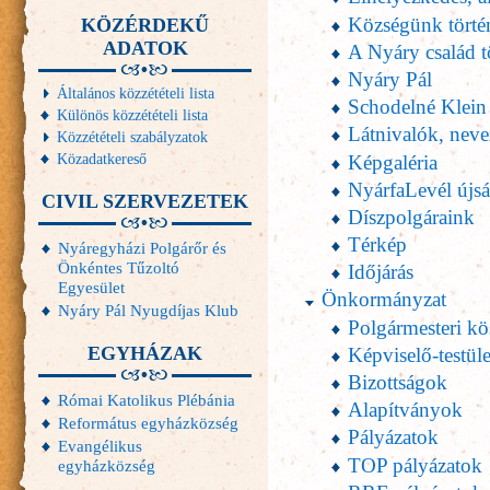
Községünk törté
KÖZÉRDEKŰ
ADATOK
A Nyáry család t
Nyáry Pál
Általános közzétételi lista
Schodelné Klein
Különös közzétételi lista
Látnivalók, neve
Közzétételi szabályzatok
Közadatkereső
Képgaléria
NyárfaLevél újs
CIVIL SZERVEZETEK
Díszpolgáraink
Térkép
Nyáregyházi Polgárőr és
Önkéntes Tűzoltó
Időjárás
Egyesület
Önkormányzat
Nyáry Pál Nyugdíjas Klub
Polgármesteri k
EGYHÁZAK
Képviselő-testüle
Bizottságok
Római Katolikus Plébánia
Alapítványok
Református egyházközség
Pályázatok
Evangélikus
TOP pályázatok
egyházközség