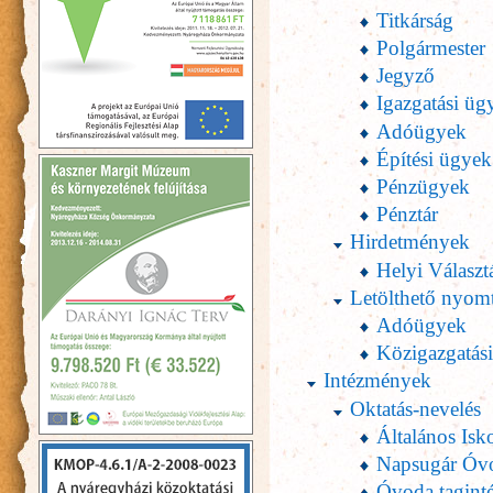
Titkárság
Polgármester
Jegyző
Igazgatási üg
Adóügyek
Építési ügyek
Pénzügyek
Pénztár
Hirdetmények
Helyi Választ
Letölthető nyom
Adóügyek
Közigazgatás
Intézmények
Oktatás-nevelés
Általános Isk
Napsugár Óv
Óvoda tagint