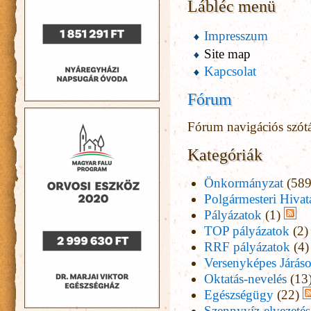
Lábléc menü
Impresszum
Site map
Kapcsolat
Fórum
Fórum navigációs szót
Kategóriák
Önkormányzat
(589
Polgármesteri Hivat
Pályázatok
(1)
TOP pályázatok
(2)
RRF pályázatok
(4)
Versenyképes Járás
Oktatás-nevelés
(13
Egészségügy
(22)
Szennyvíz-elvezetés