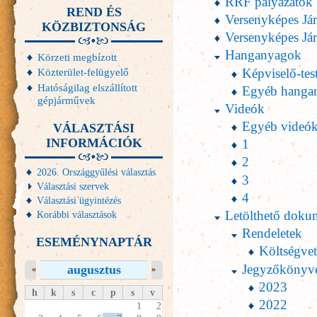
RRF pályázatok
REND ÉS
Versenyképes Já
KÖZBIZTONSÁG
Versenyképes Jár
Hanganyagok
Körzeti megbízott
Képviselő-test
Közterület-felügyelő
Hatóságilag elszállított
Egyéb hanga
gépjárművek
Videók
Egyéb videó
VÁLASZTÁSI
INFORMÁCIÓK
1
2
2026. Országgyűlési választás
3
Választási szervek
4
Választási ügyintézés
Letölthető dok
Korábbi választások
Rendeletek
ESEMÉNYNAPTÁR
Költségvet
Jegyzőkönyv
augusztus
«
»
2023
h
k
s
c
p
s
v
2022
1
2