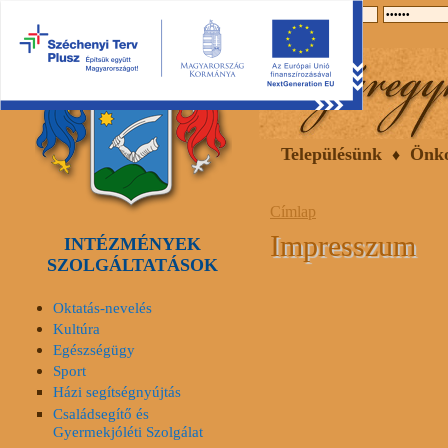
2026.08.07, péntek
Hírek
Események
Galéria
Településünk
Önk
Címlap
Impresszum
INTÉZMÉNYEK
SZOLGÁLTATÁSOK
Oktatás-nevelés
Kultúra
Egészségügy
Sport
Házi segítségnyújtás
Családsegítő és
Gyermekjóléti Szolgálat