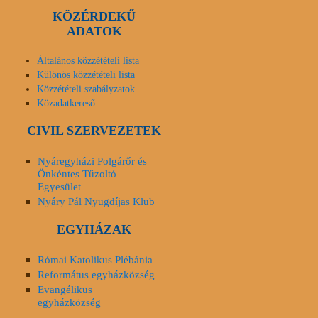
KÖZÉRDEKŰ
ADATOK
Általános közzétételi lista
Különös közzétételi lista
Közzétételi szabályzatok
Közadatkereső
CIVIL SZERVEZETEK
Nyáregyházi Polgárőr és
Önkéntes Tűzoltó
Egyesület
Nyáry Pál Nyugdíjas Klub
EGYHÁZAK
Római Katolikus Plébánia
Református egyházközség
Evangélikus
egyházközség