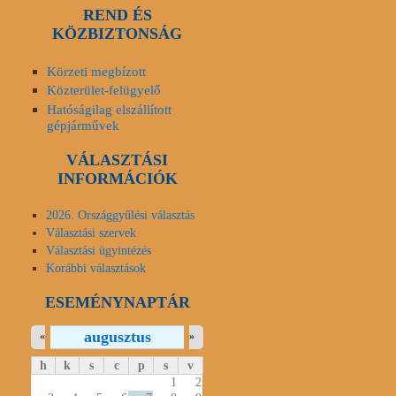
REND ÉS
KÖZBIZTONSÁG
Körzeti megbízott
Közterület-felügyelő
Hatóságilag elszállított
gépjárművek
VÁLASZTÁSI
INFORMÁCIÓK
2026. Országgyűlési választás
Választási szervek
Választási ügyintézés
Korábbi választások
ESEMÉNYNAPTÁR
augusztus
«
»
h
k
s
c
p
s
v
1
2