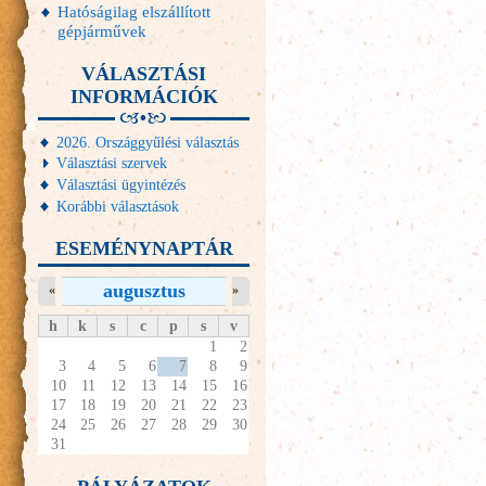
Hatóságilag elszállított
gépjárművek
VÁLASZTÁSI
INFORMÁCIÓK
2026. Országgyűlési választás
Választási szervek
Választási ügyintézés
Korábbi választások
ESEMÉNYNAPTÁR
augusztus
«
»
h
k
s
c
p
s
v
1
2
3
4
5
6
7
8
9
10
11
12
13
14
15
16
17
18
19
20
21
22
23
24
25
26
27
28
29
30
31