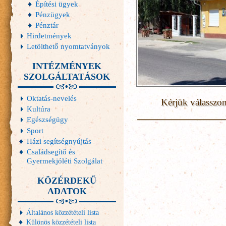
Építési ügyek
Pénzügyek
Pénztár
Hirdetmények
Letölthető nyomtatványok
INTÉZMÉNYEK
SZOLGÁLTATÁSOK
Oktatás-nevelés
Kérjük válasszo
Kultúra
Egészségügy
Sport
Házi segítségnyújtás
Családsegítő és
Gyermekjóléti Szolgálat
KÖZÉRDEKŰ
ADATOK
Általános közzétételi lista
Különös közzétételi lista