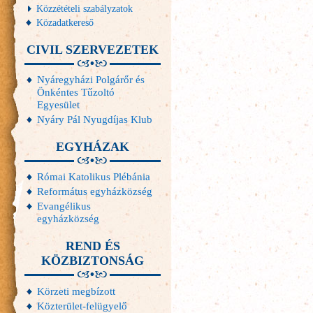
Közzétételi szabályzatok
Közadatkereső
CIVIL SZERVEZETEK
Nyáregyházi Polgárőr és
Önkéntes Tűzoltó
Egyesület
Nyáry Pál Nyugdíjas Klub
EGYHÁZAK
Római Katolikus Plébánia
Református egyházközség
Evangélikus
egyházközség
REND ÉS
KÖZBIZTONSÁG
Körzeti megbízott
Közterület-felügyelő