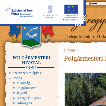
2026.08.07, péntek
Hírek
Események
Galéria
Településünk
Önk
Címlap
Polgármesteri 
POLGÁRMESTERI
HIVATAL
Szervezeti felépítés
Irodák
Titkárság
Polgármester
Jegyző
Igazgatási ügyek
Adóügyek