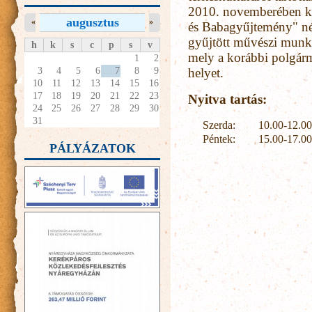
2010. novemberében k
augusztus
«
»
és Babagyűjtemény" néve
gyűjtött művészi munkák
h
k
s
c
p
s
v
mely a korábbi polgárm
1
2
3
4
5
6
7
8
9
helyet.
10
11
12
13
14
15
16
17
18
19
20
21
22
23
Nyitva tartás:
24
25
26
27
28
29
30
31
Szerda:
10.00-12.00
Péntek:
15.00-17.00
PÁLYÁZATOK