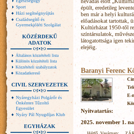
Egészségügy
névadás előtt „Kultúrh
Sport
épült, eredetileg leven
Házi segítségnyújtás
ben már a helyi kulturál
Családsegítő és
előadásokat tartottak,
Gyermekjóléti Szolgálat
Kultúrházat 1950-től r
színtársulatok, művés
KÖZÉRDEKŰ
látogatottsága igen tek
ADATOK
elejéig.
Általános közzétételi lista
Különös közzétételi lista
Közzétételi szabályzatok
Baranyi Ferenc K
Közadatkereső
Cí
CIVIL SZERVEZETEK
Tel
E-
Nyáregyházi Polgárőr és
Önkéntes Tűzoltó
Kön
Egyesület
Nyitvatartás:
Nyáry Pál Nyugdíjas Klub
2025. november 1. na
EGYHÁZAK
Hétfő, Vasárnap:
ZÁ