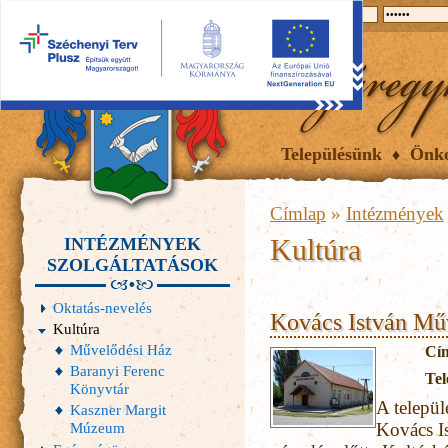
2026.08.07, péntek
Hírek
Események
Galéria
Településünk
Önk
Címlap
»
Intézmények
Kultúra
INTÉZMÉNYEK
SZOLGÁLTATÁSOK
Oktatás-nevelés
Kovács István Mű
Kultúra
Művelődési Ház
Cí
Baranyi Ferenc
Tel
Könyvtár
A települ
Kaszner Margit
Kovács I
Múzeum