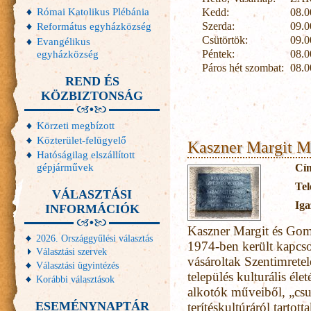
Római Katolikus Plébánia
Kedd:
08.0
Szerda:
09.0
Református egyházközség
Csütörtök:
09.0
Evangélikus
egyházközség
Péntek:
08.0
Páros hét szombat:
08.0
REND ÉS
KÖZBIZTONSÁG
Körzeti megbízott
Közterület-felügyelő
Kaszner Margit 
Hatóságilag elszállított
gépjárművek
Cí
Tel
VÁLASZTÁSI
Iga
INFORMÁCIÓK
Kaszner Margit és Gom
2026. Országgyűlési választás
1974-ben került kapcso
Választási szervek
vásároltak Szentimrete
Választási ügyintézés
település kulturális élet
Korábbi választások
alkotók műveiből, „csu
ESEMÉNYNAPTÁR
terítéskultúráról tartott