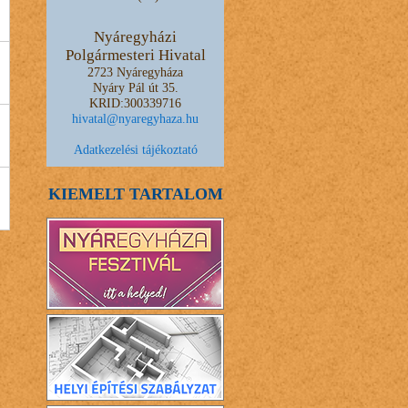
Nyáregyházi
Polgármesteri Hivatal
2723 Nyáregyháza
Nyáry Pál út 35.
KRID:300339716
hivatal@nyaregyhaza.hu
Adatkezelési tájékoztató
KIEMELT TARTALOM