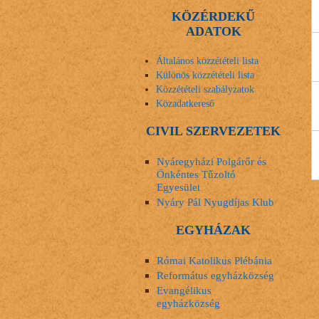
KÖZÉRDEKŰ
ADATOK
Általános közzétételi lista
Különös közzétételi lista
Közzétételi szabályzatok
Közadatkereső
CIVIL SZERVEZETEK
Nyáregyházi Polgárőr és
Önkéntes Tűzoltó
Egyesület
Nyáry Pál Nyugdíjas Klub
EGYHÁZAK
Római Katolikus Plébánia
Református egyházközség
Evangélikus
egyházközség