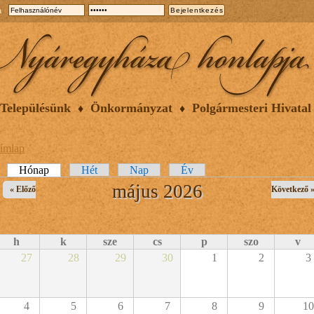
a
Településünk
Önkormányzat
Polgármesteri Hivatal
ímlap
lsődleges fülek
Hónap
(aktív fül)
Hét
Nap
Év
május 2026
« Előző
Következő 
h
k
sze
cs
p
szo
v
27
28
29
30
1
2
3
4
5
6
7
8
9
10