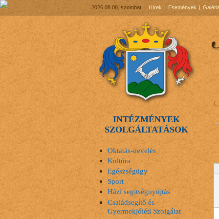
2026.08.08, szombat
Hírek
Események
Galéri
C
INTÉZMÉNYEK
E
SZOLGÁLTATÁSOK
Oktatás-nevelés
Kultúra
Egészségügy
Sport
Házi segítségnyújtás
Családsegítő és
Gyermekjóléti Szolgálat