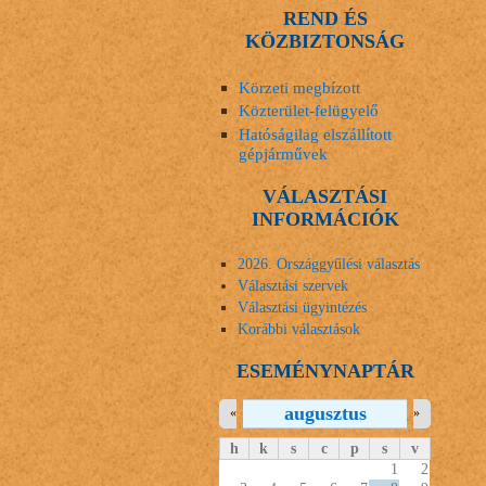
REND ÉS
KÖZBIZTONSÁG
Körzeti megbízott
Közterület-felügyelő
Hatóságilag elszállított
gépjárművek
VÁLASZTÁSI
INFORMÁCIÓK
2026. Országgyűlési választás
Választási szervek
Választási ügyintézés
Korábbi választások
ESEMÉNYNAPTÁR
augusztus
«
»
h
k
s
c
p
s
v
1
2