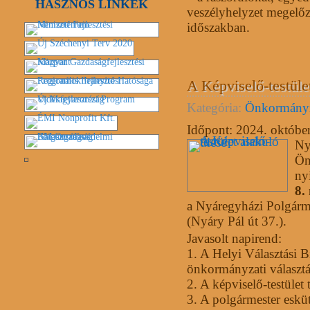
HASZNOS LINKEK
veszélyhelyzet megelőzé
időszakban.
A Képviselő-testüle
Kategória:
Önkormány
Időpont:
2024. október
Ny
Ön
ny
8.
a Nyáregyházi Polgárme
(Nyáry Pál út 37.).
Javasolt napirend:
1. A Helyi Választási Bi
önkormányzati választ
2. A képviselő-testület 
3. A polgármester esküt