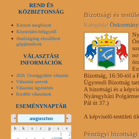
REND ÉS
KÖZBIZTONSÁG
Bizottsági és testüle
Kategória:
Önkormány
Körzeti megbízott
Közterület-felügyelő
Ny
Hatóságilag elszállított
Ön
gépjárművek
so
no
VÁLASZTÁSI
óra
INFORMÁCIÓK
Ez
Bizottság, 16:30-tól a 
2026. Országgyűlési választás
Ügyrendi Bizottság tart
Választási szervek
Választási ügyintézés
A bizottsági és a képvis
Korábbi választások
Nyáregyházi Polgármest
Pál út 37.)
ESEMÉNYNAPTÁR
A képviselő-testületi ül
augusztus
«
»
h
k
s
c
p
s
v
Pénzügyi bizottsági 
1
2