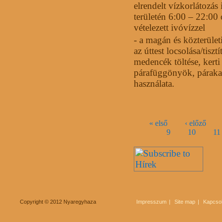
elrendelt vízkorlátozás 
területén 6:00 – 22:00 
vételezett ivóvízzel
- a magán és közterület
az úttest locsolása/tisz
medencék töltése, kerti
párafüggönyök, párakap
használata.
Oldalak
« első
‹ előző
9
10
11
Copyright © 2012 Nyaregyhaza
Impresszum
Site map
Kapcsol