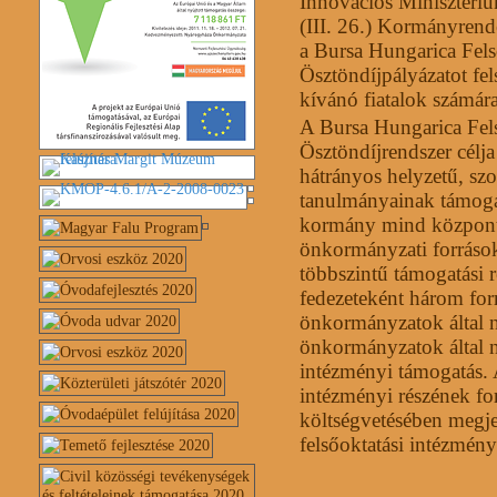
Innovációs Minisztéri
(III. 26.) Kormányrende
a Bursa Hungarica Fel
Ösztöndíjpályázatot fe
kívánó fiatalok számára,
A Bursa Hungarica Fel
Ösztöndíjrendszer célja
hátrányos helyzetű, szo
tanulmányainak támogat
kormány mind központi
önkormányzati források
többszintű támogatási 
fedezeteként három forrá
önkormányzatok által n
önkormányzatok által ny
intézményi támogatás. 
intézményi részének for
költségvetésében megjel
felsőoktatási intézmény