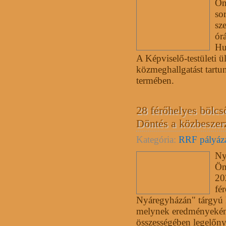
Ön
so
sz
órá
Hu
A Képviselő-testületi ü
közmeghallgatást tartu
termében.
28 férőhelyes bölcs
Döntés a közbeszerz
Kategória:
RRF pályáz
Ny
Ön
20
fé
Nyáregyházán" tárgyú kö
melynek eredményeként
összességében legelőny