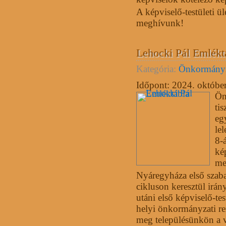
A képviselő-testületi ül
meghívunk!
Lehocki Pál Emlékt
Kategória:
Önkormány
Időpont:
2024. október
Ön
tis
eg
le
8-
kép
me
Nyáregyháza első szaba
cikluson keresztül irány
utáni első képviselő-te
helyi önkormányzati re
meg településünkön a ve