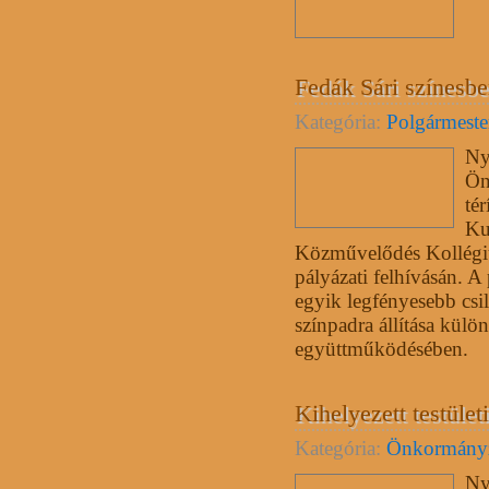
Fedák Sári színesb
Kategória:
Polgármester
Ny
Ön
té
Ku
Közművelődés Kollégi
pályázati felhívásán. A 
egyik legfényesebb csi
színpadra állítása kül
együttműködésében.
Kihelyezett testületi
Kategória:
Önkormány
Ny