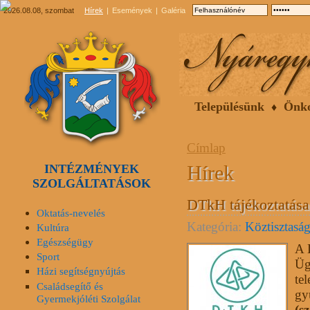
2026.08.08, szombat
Hírek
Események
Galéria
Településünk
Önk
Címlap
Hírek
INTÉZMÉNYEK
SZOLGÁLTATÁSOK
DTkH tájékoztatása
Oktatás-nevelés
Kategória:
Köztisztasá
Kultúra
Egészségügy
A 
Sport
Üg
Házi segítségnyújtás
te
Családsegítő és
gy
Gyermekjóléti Szolgálat
(s