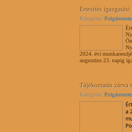
Értesítés igazgatási
Kategória:
Polgármester
Ér
Ny
Ön
Ny
2024. évi munkarendjé
augusztus 23. napig igaz
Tájékoztatás zárva t
Kategória:
Polgármester
Ér
a 
mu
Po