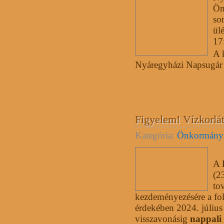
Ön
so
ül
17
A k
Nyáregyházi Napsugár 
Figyelem! Vízkorlá
Kategória:
Önkormány
A 
(2
to
kezdeményezésére a foly
érdekében 2024. július
visszavonásig
nappali 