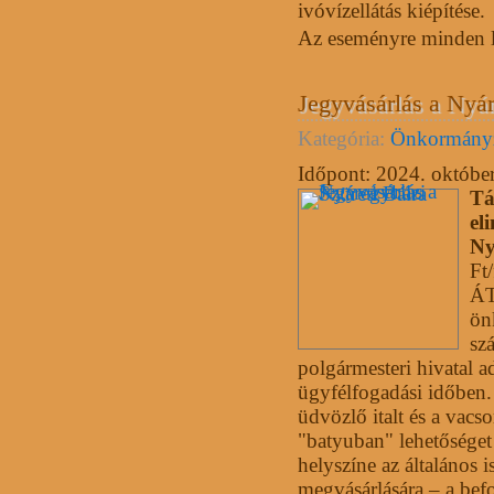
ivóvízellátás kiépítése.
Az eseményre minden la
Jegyvásárlás a Nyár
Kategória:
Önkormány
Időpont:
2024. október
Tá
el
Ny
Ft
ÁT
ön
sz
polgármesteri hivatal a
ügyfélfogadási időben. 
üdvözlő italt és a vacs
"batyuban" lehetőséget 
helyszíne az általános 
megvásárlására – a bef