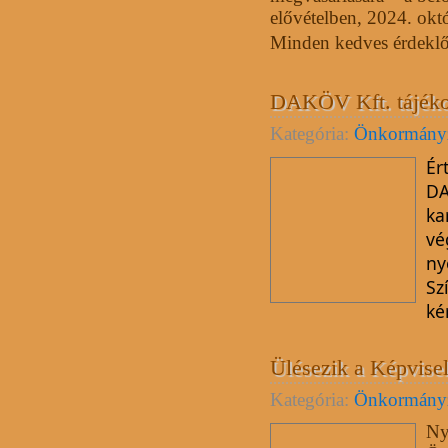
elővételben, 2024. okt
Minden kedves érdeklőd
DAKÖV Kft. tájéko
Kategória:
Önkormány
Ér
DA
ka
vé
ny
Sz
ké
Ülésezik a Képvisel
Kategória:
Önkormány
Ny