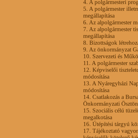
4. A polgármesteri pro
5. A polgármester illet
megállapítása
6. Az alpolgármester me
7. Az alpolgármester tis
megállapítása
8. Bizottságok létrehoz
9. Az önkormányzat Ga
10. Szervezeti és Működ
11. A polgármester sza
12. Képviselői tisztelet
módosítása
13. A Nyáregyházi Nap
módosítása
14. Csatlakozás a Burs
Önkormányzati Ösztönd
15. Szociális célú tüze
megalkotása
16. Útépítési tárgyú kö
17. Tájékoztató vagyonn
képviselők kötelező ké