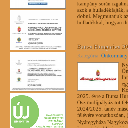
kampány során izgalma
azok a hulladékfajták, 
dobni. Megmutatjuk azt 
hulladékkal, hogyan do
Bursa Hungarica 202
Kategória:
Önkormány
Ny
Ön
In
eg
Ko
2025. évre a Bursa Hu
Ösztöndíjpályázatot fel
2024/2025. tanév máso
félévére vonatkozóan, (
Nyáregyháza Nagyközsé