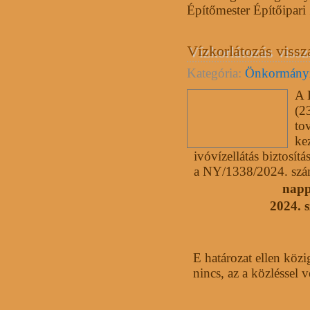
Építőmester Építőipari Z
Vízkorlátozás viss
Kategória:
Önkormány
A 
(2
to
ke
ivóvízellátás biztosít
a NY/1338/2024. számú
napp
2024.
E határozat ellen közi
nincs, az a közléssel 