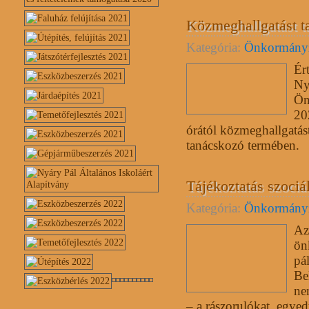
Közmeghallgatást t
Kategória:
Önkormány
Ér
Ny
Ön
20
órától közmeghallgatást
tanácskozó termében.
Tájékoztatás szociál
Kategória:
Önkormány
Az
ön
pá
Be
ne
– a rászorulókat, egye