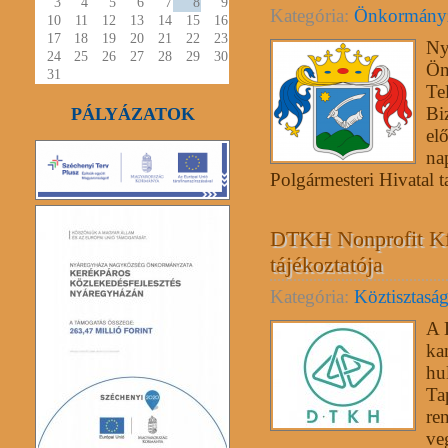
3
4
5
6
7
8
9
Kategória:
Önkormány
10
11
12
13
14
15
16
17
18
19
20
21
22
23
Ny
24
25
26
27
28
29
30
Ön
31
Te
Bi
PÁLYÁZATOK
el
na
Polgármesteri Hivatal 
DTKH Nonprofit Kft
tájékoztatója
Kategória:
Köztisztasá
A 
ka
hu
Ta
re
ve