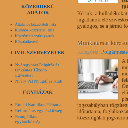
(p
KÖZÉRDEKŰ
ADATOK
Kérjük, a hulladékokat 
ingatlanok elé szíveske
Általános közzétételi lista
gyalogos, se a jármű f
Különös közzétételi lista
Közzétételi szabályzatok
Közadatkereső
Munkatársat keresü
Kategória:
Polgármester
CIVIL SZERVEZETEK
A 
Nyáregyházi Polgárőr és
mu
Önkéntes Tűzoltó
mu
Egyesület
fe
Nyáry Pál Nyugdíjas Klub
Ön
EGYHÁZAK
el
pé
jogszabályban rögzített
Római Katolikus Plébánia
Református egyházközség
időtartama, foglalkozta
Evangélikus
közszolgálati jogviszon
egyházközség