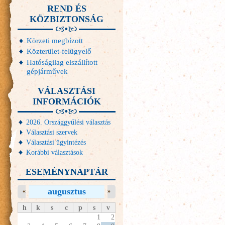
REND ÉS
KÖZBIZTONSÁG
Körzeti megbízott
Közterület-felügyelő
Hatóságilag elszállított
gépjárművek
VÁLASZTÁSI
INFORMÁCIÓK
2026. Országgyűlési választás
Választási szervek
Választási ügyintézés
Korábbi választások
ESEMÉNYNAPTÁR
augusztus
«
»
h
k
s
c
p
s
v
1
2