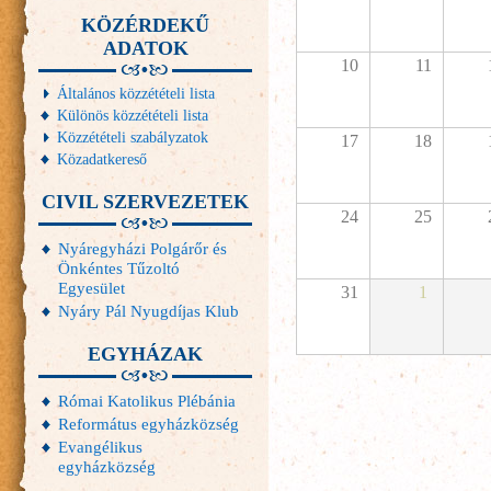
KÖZÉRDEKŰ
ADATOK
10
11
Általános közzétételi lista
Különös közzétételi lista
Közzétételi szabályzatok
17
18
Közadatkereső
CIVIL SZERVEZETEK
24
25
Nyáregyházi Polgárőr és
Önkéntes Tűzoltó
Egyesület
31
1
Nyáry Pál Nyugdíjas Klub
EGYHÁZAK
Római Katolikus Plébánia
Református egyházközség
Evangélikus
egyházközség