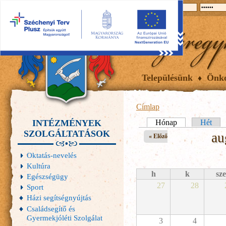
2026.08.09, vasárnap
Hírek
Események
Galéria
Településünk
Önk
Címlap
INTÉZMÉNYEK
Elsődleges fülek
Hónap
(aktív fül)
Hét
SZOLGÁLTATÁSOK
au
« Előző
Oktatás-nevelés
Kultúra
h
k
sze
Egészségügy
27
28
Sport
Házi segítségnyújtás
Családsegítő és
Gyermekjóléti Szolgálat
3
4