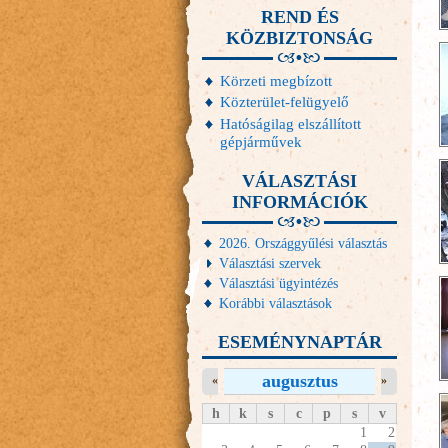
REND ÉS
KÖZBIZTONSÁG
Körzeti megbízott
Közterület-felügyelő
Hatóságilag elszállított
gépjárművek
VÁLASZTÁSI
INFORMÁCIÓK
2026. Országgyűlési választás
Választási szervek
Választási ügyintézés
Korábbi választások
ESEMÉNYNAPTÁR
augusztus
«
»
h
k
s
c
p
s
v
1
2