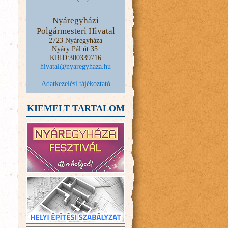
Nyáregyházi
Polgármesteri Hivatal
2723 Nyáregyháza
Nyáry Pál út 35.
KRID:300339716
hivatal@nyaregyhaza.hu
Adatkezelési tájékoztató
KIEMELT TARTALOM