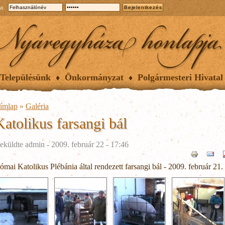
ia
Településünk
Önkormányzat
Polgármesteri Hivatal
ímlap
»
Galéria
Katolikus farsangi bál
eküldte
admin
- 2009. február 22 - 17:46
ómai Katolikus Plébánia által rendezett farsangi bál - 2009. február 21.