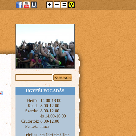
KERESÉS ŰRLAP
Keresés
ÜGYFÉLFOGADÁS
Hétfő:
1
4.00-18.00
Kedd:
8.00-12.00
Szerda:
8.00-12.00
és
14.00-16.00
Csütörtök:
8.00-12.00
Péntek:
nincs
Telefon:
06 (29) 690-180