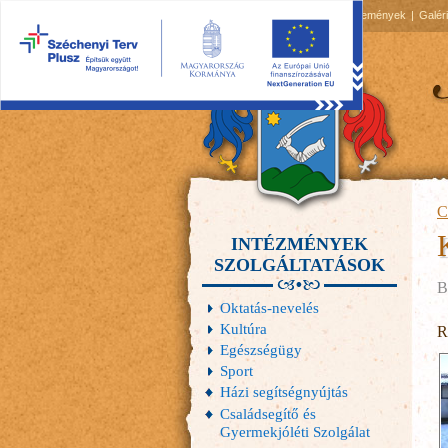
2026.08.09, vasárnap
Hírek
Események
Galér
C
INTÉZMÉNYEK
SZOLGÁLTATÁSOK
B
Oktatás-nevelés
Kultúra
R
Egészségügy
Sport
Házi segítségnyújtás
Családsegítő és
Gyermekjóléti Szolgálat