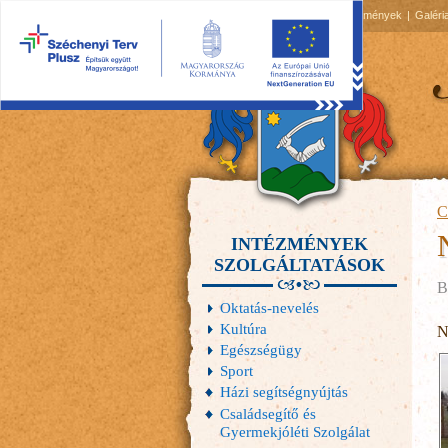
2026.08.08, szombat
Hírek
Események
Galéri
C
INTÉZMÉNYEK
SZOLGÁLTATÁSOK
B
Oktatás-nevelés
Kultúra
N
Egészségügy
Sport
Házi segítségnyújtás
Családsegítő és
Gyermekjóléti Szolgálat