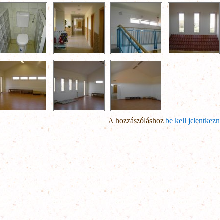
A hozzászóláshoz
be kell jelentkezn