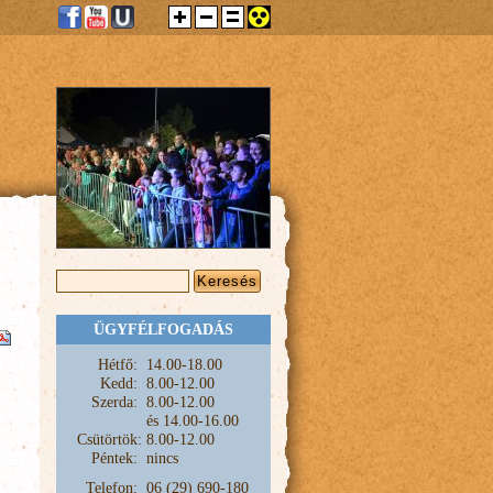
KERESÉS ŰRLAP
Keresés
ÜGYFÉLFOGADÁS
Hétfő:
1
4.00-18.00
Kedd:
8.00-12.00
Szerda:
8.00-12.00
és
14.00-16.00
Csütörtök:
8.00-12.00
Péntek:
nincs
Telefon:
06 (29) 690-180