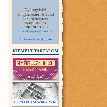
Nyáregyházi
Polgármesteri Hivatal
2723 Nyáregyháza
Nyáry Pál út 35.
KRID:300339716
hivatal@nyaregyhaza.hu
Adatkezelési tájékoztató
KIEMELT TARTALOM