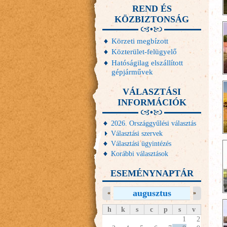
REND ÉS
KÖZBIZTONSÁG
Körzeti megbízott
Közterület-felügyelő
Hatóságilag elszállított
gépjárművek
VÁLASZTÁSI
INFORMÁCIÓK
2026. Országgyűlési választás
Választási szervek
Választási ügyintézés
Korábbi választások
ESEMÉNYNAPTÁR
augusztus
«
»
h
k
s
c
p
s
v
1
2