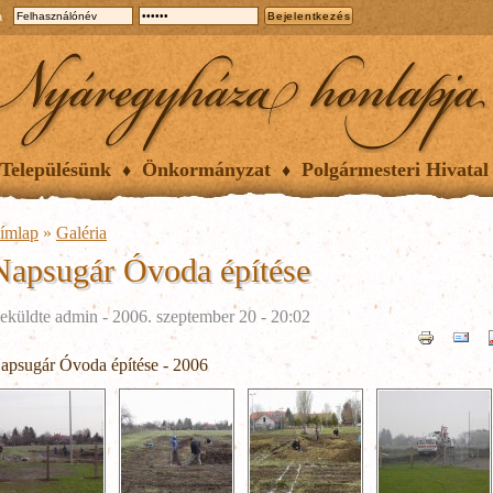
a
Településünk
Önkormányzat
Polgármesteri Hivatal
ímlap
»
Galéria
Napsugár Óvoda építése
eküldte
admin
- 2006. szeptember 20 - 20:02
apsugár Óvoda építése - 2006