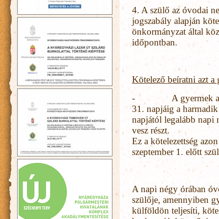
4. A szülő az óvodai ne
jogszabály alapján köte
önkormányzat által köz
időpontban.
Kötelező beíratni azt a
-
A gyermek a
31. napjáig a harmadik 
napjától legalább napi
vesz részt.
Ez a kötelezettség azo
szeptember 1. előtt sz
A napi négy órában óvo
szülője, amennyiben g
külföldön teljesíti, köt