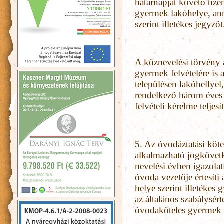
határnapját követő tizen
gyermek lakóhelye, an
szerint illetékes jegyzőt
A köznevelési törvény a
gyermek felvételére is 
településen lakóhellyel
rendelkező három éves
felvételi kérelme teljesí
5. Az óvodáztatási köte
alkalmazható jogköve
nevelési évben igazolat
óvoda vezetője értesíti
helye szerint illetéke
az általános szabálysérté
óvodaköteles gyermek e