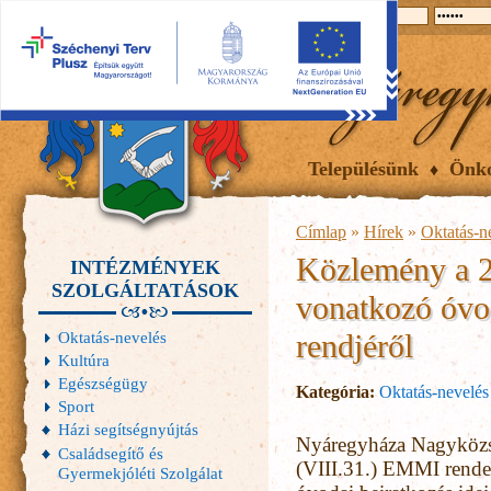
2026.08.09, vasárnap
Hírek
Események
Galéria
Településünk
Önk
Címlap
»
Hírek
»
Oktatás-n
Közlemény a 2
INTÉZMÉNYEK
SZOLGÁLTATÁSOK
vonatkozó óvod
rendjéről
Oktatás-nevelés
Kultúra
Egészségügy
Kategória:
Oktatás-nevelés
Sport
Házi segítségnyújtás
Nyáregyháza Nagyközs
Családsegítő és
(VIII.31.) EMMI rendel
Gyermekjóléti Szolgálat