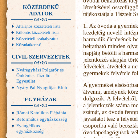
óvodai beiratkozás idej
KÖZÉRDEKŰ
létesítésével összefügg
ADATOK
tájékoztatja a Tisztelt 
1. Az óvoda a gyermek 
Általános közzétételi lista
kezdetéig nevelő inté
Különös közzétételi lista
Közzétételi szabályzatok
harmadik életévének be
Közadatkereső
beíratható minden olya
napjáig betölti a harmad
CIVIL SZERVEZETEK
jelentkezés alapján tör
felvételét, átvételét a 
Nyáregyházi Polgárőr és
gyermekek felvétele fo
Önkéntes Tűzoltó
Egyesület
A gyermeket elsősorban
Nyáry Pál Nyugdíjas Klub
átvenni, amelynek körz
dolgozik. A felvételről
EGYHÁZAK
a jelentkezők száma m
számát, az óvoda fennta
Római Katolikus Plébánia
javaslatot tesz a felvé
Református egyházközség
csoportba való beosztás
Evangélikus
egyházközség
óvodapedagógusok véle