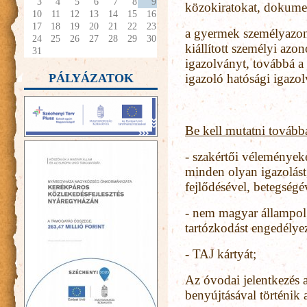
3
4
5
6
7
8
9
közokiratokat, dokum
10
11
12
13
14
15
16
17
18
19
20
21
22
23
a gyermek személyazon
24
25
26
27
28
29
30
kiállított személyi azon
31
igazolványt, továbbá a 
PÁLYÁZATOK
igazoló hatósági igazo
Be kell mutatni tovább
- szakértői véleménye
minden olyan igazolást
fejlődésével, betegségé
- nem magyar állampolg
tartózkodást engedély
- TAJ kártyát;
Az óvodai jelentkezés a 
benyújtásával történik