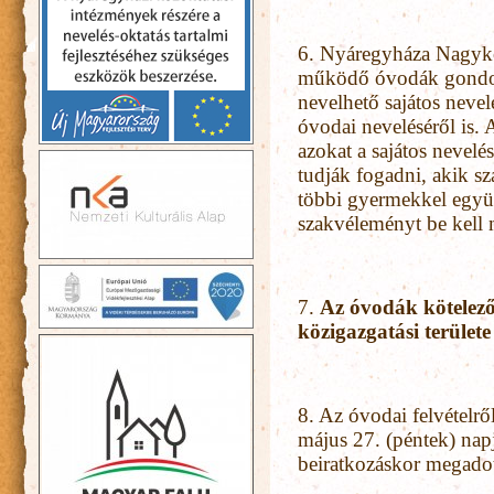
6. Nyáregyháza Nagyk
működő óvodák gondos
nevelhető sajátos nev
óvodai neveléséről is. 
azokat a sajátos neve
tudják fogadni, akik sz
többi gyermekkel együt
szakvéleményt be kell 
7.
Az óvodák kötelező
közigazgatási területe
8. Az óvodai felvételrő
május 27. (péntek) napj
beiratkozáskor megadot