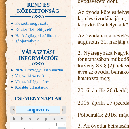
óvodavezető dönt.
REND ÉS
KÖZBIZTONSÁG
Az óvoda köteles felven
köteles óvodába járni,
Körzeti megbízott
tartózkodási helye a kö
Közterület-felügyelő
Az óvodában a nevelési
Hatóságilag elszállított
gépjárművek
augusztus 31. napjáig ta
VÁLASZTÁSI
2. Nyáregyháza Nagyk
INFORMÁCIÓK
fenntartásában működ
törvény 83.§ (2) bekez
2026. Országgyűlési választás
évre az óvodai beiratk
Választási szervek
határozza meg:
Választási ügyintézés
Korábbi választások
2016. április 26 (kedd)
ESEMÉNYNAPTÁR
2016. április 27 (szerda
augusztus
«
»
Pótbeíratás: 2016. máju
h
k
s
c
p
s
v
1
2
3. Az óvodai beíratásáh