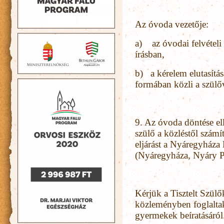
Az óvoda vezetője:
a) az óvodai felvételi
írásban,
b) a kérelem elutasítás
formában közli a szülő
9. Az óvoda döntése ell
szülő a közléstől számít
eljárást a Nyáregyháza
(Nyáregyháza, Nyáry P
Kérjük a Tisztelt Szülő
közleményben foglalta
gyermekek beíratásáról