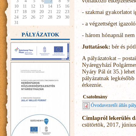
vonatkozó elképzelések
3
4
5
6
7
8
9
10
11
12
13
14
15
16
- szakmai gyakorlatot
17
18
19
20
21
22
23
24
25
26
27
28
29
30
31
- a végzettséget igazoló
PÁLYÁZATOK
- három hónapnál nem r
Juttatások:
bér és pótl
A pályázatokat – posta
Nyáregyházi Polgármes
Nyáry Pál út 35.) lehet
pályázatnak legkésőbb 
érkeznie.
Csatolmány
Óvodavezetői állás pály
Cimlapról lekerülés 
csütörtök, 2017, június