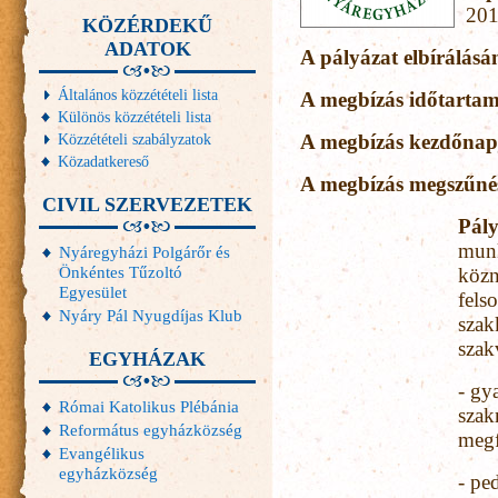
201
KÖZÉRDEKŰ
ADATOK
A pályázat elbírálásá
Általános közzétételi lista
A megbízás időtarta
Különös közzétételi lista
Közzétételi szabályzatok
A megbízás kezdőnap
Közadatkereső
A megbízás megszűné
CIVIL SZERVEZETEK
Pály
munk
Nyáregyházi Polgárőr és
Önkéntes Tűzoltó
közn
Egyesület
felso
Nyáry Pál Nyugdíjas Klub
szak
szak
EGYHÁZAK
- gy
Római Katolikus Plébánia
szak
Református egyházközség
megf
Evangélikus
egyházközség
- pe