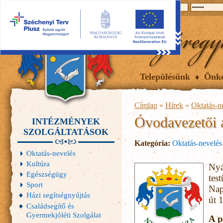
2026.08.07, péntek
Hírek
Események
Galéria
Településünk
Önk
Címlap
»
Hírek
»
Oktatás-n
Óvodavezetői á
INTÉZMÉNYEK
SZOLGÁLTATÁSOK
Kategória:
Oktatás-nevelés
Oktatás-nevelés
Kultúra
Nyá
Egészségügy
tes
Sport
Nap
Házi segítségnyújtás
út 
Családsegítő és
Gyermekjóléti Szolgálat
A p