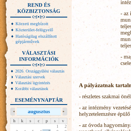
inté
REND ÉS
KÖZBIZTONSÁG
- az
munk
Körzeti megbízott
telj
Közterület-felügyelő
megb
Hatóságilag elszállított
munk
gépjárművek
telj
VÁLASZTÁSI
- ma
INFORMÁCIÓK
csel
2026. Országgyűlési választás
Választási szervek
Választási ügyintézés
A pályázatnak tartalm
Korábbi választások
- részletes szakmai önél
ESEMÉNYNAPTÁR
- az intézmény vezetés
augusztus
«
»
helyzetelemzésre épülő f
h
k
s
c
p
s
v
- az óvoda hagyománya
1
2