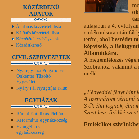
me
KÖZÉRDEKŰ
ok
ADATOK
ta
aulájában a 4. évfolya
Általános közzétételi lista
emlékműsora után fákly
Különös közzétételi lista
terére, ahol
beszédet m
Közzétételi szabályzatok
Közadatkereső
képviselő, a Belügym
Államtitkára.
CIVIL SZERVEZETEK
A megemlékezés végén
Szobrához, valamint a m
Nyáregyházi Polgárőr és
mellé.
Önkéntes Tűzoltó
Egyesület
Nyáry Pál Nyugdíjas Klub
„Fényeddel fényt hint 
A tizenhárom vértanú a
EGYHÁZAK
S ők élni fognak, élni
Szent lesz, örökké szent
Római Katolikus Plébánia
Református egyházközség
Emléküket szívünkbe
Evangélikus
egyházközség