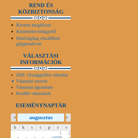
REND ÉS
KÖZBIZTONSÁG
Körzeti megbízott
Közterület-felügyelő
Hatóságilag elszállított
gépjárművek
VÁLASZTÁSI
INFORMÁCIÓK
2026. Országgyűlési választás
Választási szervek
Választási ügyintézés
Korábbi választások
ESEMÉNYNAPTÁR
augusztus
«
»
h
k
s
c
p
s
v
1
2