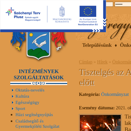
2026.08.08, szombat
Hírek
Események
Galéria
Településünk
Önk
Címlap
»
Hírek
»
Önkormán
Tisztelgés az 
INTÉZMÉNYEK
SZOLGÁLTATÁSOK
előtt
Oktatás-nevelés
Kategória:
Önkormányzat
Kultúra
Egészségügy
Esemény dátuma:
2021. o
Sport
Házi segítségnyújtás
Ti
Családsegítő és
la
Gyermekjóléti Szolgálat
Ba