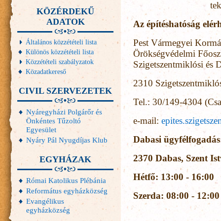
te
KÖZÉRDEKŰ
ADATOK
Az építéshatóság elér
Pest Vármegyei Kormán
Általános közzétételi lista
Különös közzétételi lista
Örökségvédelmi Főoszt
Közzétételi szabályzatok
Szigetszentmiklósi és D
Közadatkereső
2310 Szigetszentmiklós
CIVIL SZERVEZETEK
Tel.: 30/149-4304 (Csa
Nyáregyházi Polgárőr és
e-mail:
epites.szigetsz
Önkéntes Tűzoltó
Egyesület
Dabasi ügyfélfogadá
Nyáry Pál Nyugdíjas Klub
2370 Dabas, Szent Ist
EGYHÁZAK
Hétfő: 13:00 - 16:00
Római Katolikus Plébánia
Református egyházközség
Szerda: 08:00 - 12:00
Evangélikus
egyházközség