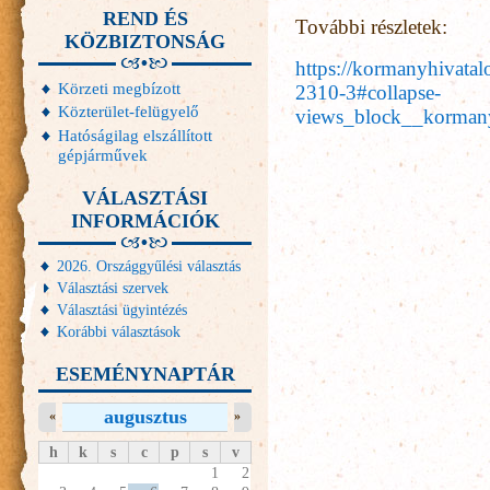
REND ÉS
További részletek:
KÖZBIZTONSÁG
https://kormanyhivatal
Körzeti megbízott
2310-3#collapse-
Közterület-felügyelő
views_block__kormany
Hatóságilag elszállított
gépjárművek
VÁLASZTÁSI
INFORMÁCIÓK
2026. Országgyűlési választás
Választási szervek
Választási ügyintézés
Korábbi választások
ESEMÉNYNAPTÁR
augusztus
«
»
h
k
s
c
p
s
v
1
2