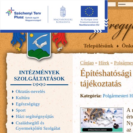
2026.08.06, csütörtök
Hírek
Események
Galéria
Településünk
Önk
Címlap
»
Hírek
»
Polgármes
Építéshatósági
INTÉZMÉNYEK
SZOLGÁLTATÁSOK
tájékoztatás
Oktatás-nevelés
Kategória:
Polgármesteri H
Kultúra
Egészségügy
A 
Sport
ér
Házi segítségnyújtás
Ny
Családsegítő és
Gyermekjóléti Szolgálat
az