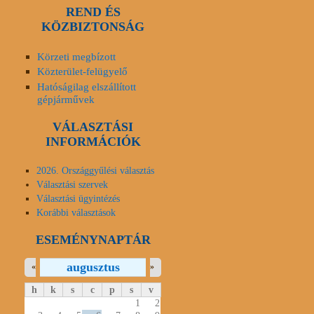
REND ÉS
KÖZBIZTONSÁG
Körzeti megbízott
Közterület-felügyelő
Hatóságilag elszállított
gépjárművek
VÁLASZTÁSI
INFORMÁCIÓK
2026. Országgyűlési választás
Választási szervek
Választási ügyintézés
Korábbi választások
ESEMÉNYNAPTÁR
augusztus
«
»
h
k
s
c
p
s
v
1
2