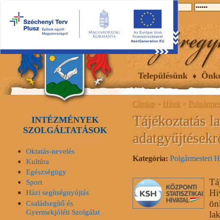
2026.08.06, csütörtök
Hírek
Események
Galéria
Településünk
Önk
Címlap
»
Hírek
»
Polgármes
Tájékoztatás l
INTÉZMÉNYEK
SZOLGÁLTATÁSOK
adatgyűjtésekr
Oktatás-nevelés
Kategória:
Polgármesteri H
Kultúra
Egészségügy
Tá
Sport
Hi
Házi segítségnyújtás
ön
Családsegítő és
Gyermekjóléti Szolgálat
la