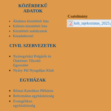
KÖZÉRDEKŰ
ADATOK
Csatolmány
Általános közzétételi lista
ksh_tajekoztatas_2025.
Különös közzétételi lista
Közzétételi szabályzatok
Közadatkereső
CIVIL SZERVEZETEK
Nyáregyházi Polgárőr és
Önkéntes Tűzoltó
Egyesület
Nyáry Pál Nyugdíjas Klub
EGYHÁZAK
Római Katolikus Plébánia
Református egyházközség
Evangélikus
egyházközség