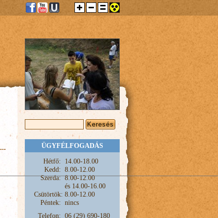
KERESÉS ŰRLAP
Keresés
ÜGYFÉLFOGADÁS
Hétfő:
1
4.00-18.00
Kedd:
8.00-12.00
Szerda:
8.00-12.00
és
14.00-16.00
Csütörtök:
8.00-12.00
Péntek:
nincs
Telefon:
06 (29) 690-180