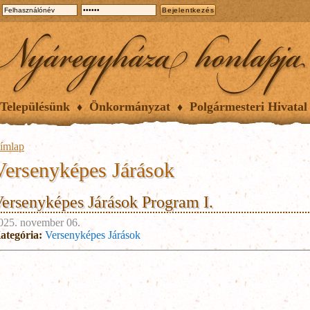
Településünk
Önkormányzat
Polgármesteri Hivatal
ímlap
Versenyképes Járások
ersenyképes Járások Program I.
025. november 06.
ategória:
Versenyképes Járások