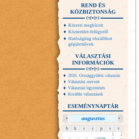
REND ÉS
KÖZBIZTONSÁG
Körzeti megbízott
Közterület-felügyelő
Hatóságilag elszállított
gépjárművek
VÁLASZTÁSI
INFORMÁCIÓK
2026. Országgyűlési választás
Választási szervek
Választási ügyintézés
Korábbi választások
ESEMÉNYNAPTÁR
augusztus
«
»
h
k
s
c
p
s
v
1
2