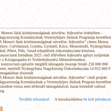
 Monori Járás közbiztonságának növelése, fejlesztése érdekében -
agyarország Kormányának Versenyképes Járások Programja keretében
A Monori Járás közbiztonságának növelése, fejlesztése” címen Monor,
énye, Csévharaszt, Gomba, Gyömrő, Káva, Monorierdő, Nyáregyháza
ánd, Péteri, Pilis, Vasad települések önkormányzatai közösen,
onzorciumi formában 2025. első félévében fejlesztési igényt nyújtottak
e a Közigazgatási és Területfejlesztési Minisztériumhoz.
 konzorcium egészére megítélt támogatás összege bruttó 250 000 000
orint, melyből Nyáregyháza Nagyközség Önkormányzata 14 932 660 F
ámogatásban részesült.
A Monori Járás közbiztonságának növelése, fejlesztése” című projekt
agyarország Kormányának a Versenyképes Járások Program keretébe
iztosított vissza nem térítendő támogatásával, hazai forrásból valósul
eg.
További információ
A hozzászóláshoz
Versenyképes Járások Prog
be kell jelentkezn
tartalommal kapcsol