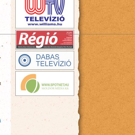
 -
,
t
n
ram I.
i
atosan