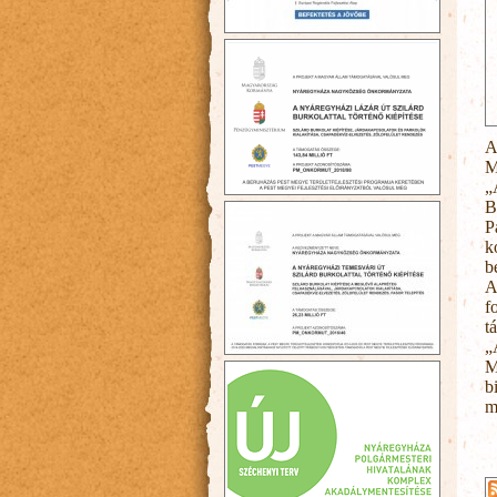
A
M
„
B
P
k
b
A
f
t
„
M
b
m