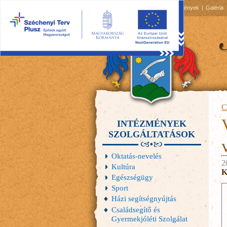
2026.08.07, péntek
Hírek
Események
Galéria
C
INTÉZMÉNYEK
SZOLGÁLTATÁSOK
V
Oktatás-nevelés
2
Kultúra
K
Egészségügy
Sport
Házi segítségnyújtás
Családsegítő és
Gyermekjóléti Szolgálat