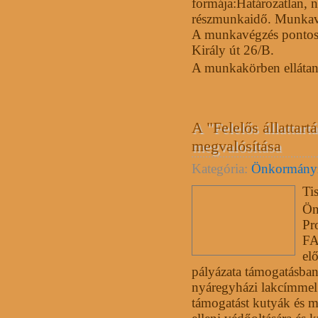
formája:Határozatlan, na
részmunkaidő. Munkavé
A munkavégzés pontos
Király út 26/B.
A munkakörben ellátan
A "Felelős állattart
megvalósítása
Kategória:
Önkormány
Tis
Ön
Pr
FA
elő
pályázata támogatásban 
nyáregyházi lakcímmel r
támogatást kutyák és ma