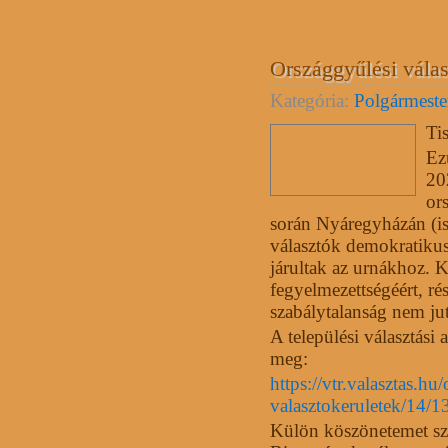
Országgyűlési vála
Kategória:
Polgármester
Ti
Ez
20
or
során Nyáregyházán (is
választók demokratikus 
járultak az urnákhoz. K
fegyelmezettségéért, ré
szabálytalanság nem ju
A települési választási 
meg:
https://vtr.valasztas.h
valasztokeruletek/14/1
Külön köszönetemet sze