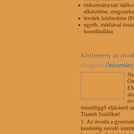
önkormányzati tájékoz
elkészítése, megszerke
levelek kézbesítése (P
egyéb, médiával össze
koordinálása
Közlemény az óvoda
Kategória:
Önkormány
Ny
Ön
EM
al
óv
összefüggő eljárásról a
Tisztelt Szülőket!
1. Az óvoda a gyermek 
kezdetéig nevelő inté