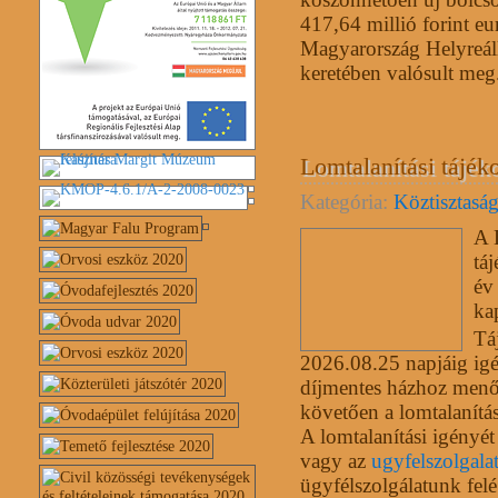
417,64 millió forint eu
Magyarország Helyreáll
keretében valósult meg
Lomtalanítási tájék
Kategória:
Köztisztasá
A 
tá
év 
ka
Tá
2026.08.25 napjáig igé
díjmentes házhoz menő 
követően a lomtalanítá
A lomtalanítási igényé
vagy az
ugyfelszolgal
ügyfélszolgálatunk fel