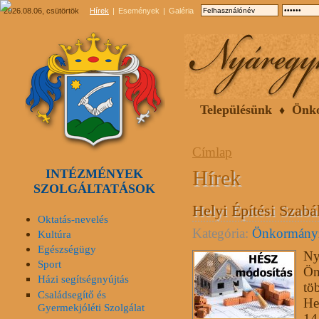
2026.08.06, csütörtök
Hírek
Események
Galéria
Településünk
Önk
Címlap
Hírek
INTÉZMÉNYEK
SZOLGÁLTATÁSOK
Helyi Építési Szabá
Oktatás-nevelés
Kategória:
Önkormány
Kultúra
Egészségügy
Ny
Sport
Ön
Házi segítségnyújtás
tö
Családsegítő és
He
Gyermekjóléti Szolgálat
14