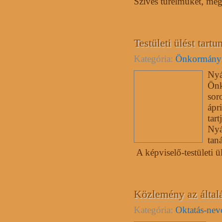
Szíves türelmüket, meg
Testületi ülést tartu
Kategória:
Önkormány
Nyá
Önk
sor
ápr
tart
Nyá
tan
A képviselő-testületi ül
Közlemény az általá
Kategória:
Oktatás-nev