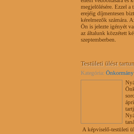
elleni védőoltására és 
megjelölésére. Ezzel a 
erejéig díjmentesen bizt
kérelmezők számára. A
Ön is jelezte igényét v
az általunk közzétett ké
szeptemberben.
Testületi ülést tartu
Kategória:
Önkormány
Nyá
Önk
sor
ápr
tart
Nyá
tan
A képviselő-testületi ül