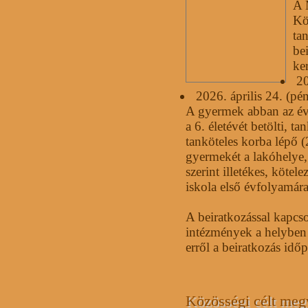
A 
Kö
tan
be
ker
20
2026. április 24. (pé
A gyermek abban az év
a 6. életévét betölti, ta
tanköteles korba lépő (
gyermekét a lakóhelye,
szerint illetékes, kötele
iskola első évfolyamára
A beiratkozással kapcsol
intézmények a helyben
erről a beiratkozás id
Közösségi célt meg