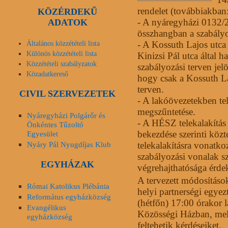
rendelet (továbbiakban
KÖZÉRDEKŰ
- A nyáregyházi 0132/2
ADATOK
összhangban a szabályo
- A Kossuth Lajos utca
Általános közzétételi lista
Különös közzétételi lista
Kinizsi Pál utca által h
Közzétételi szabályzatok
szabályozási terven jel
Közadatkereső
hogy csak a Kossuth La
terven.
CIVIL SZERVEZETEK
- A lakóövezetekben tel
megszűntetése.
Nyáregyházi Polgárőr és
- A HÉSZ telekalakítás 
Önkéntes Tűzoltó
bekezdése szerinti közte
Egyesület
Nyáry Pál Nyugdíjas Klub
telekalakításra vonatk
szabályozási vonalak sz
EGYHÁZAK
végrehajthatósága érde
A tervezett módosítás
Római Katolikus Plébánia
helyi partnerségi egye
Református egyházközség
(hétfőn) 17:00 órakor l
Evangélikus
Közösségi Házban, mel
egyházközség
feltehetik kérdéseiket.