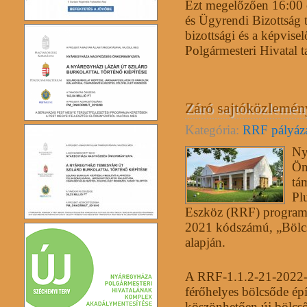
Ezt megelőzően 16:00 ó
és Ügyrendi Bizottság t
bizottsági és a képvisel
Polgármesteri Hivatal 
Záró sajtóközlemén
Kategória:
RRF pályáz
Ny
Ön
tá
Pl
Eszköz (RRF) programj
2021 kódszámú, „Bölcsőd
alapján.
A RRF-1.1.2-21-2022-
férőhelyes bölcsőde ép
köszönhetően új bölcső