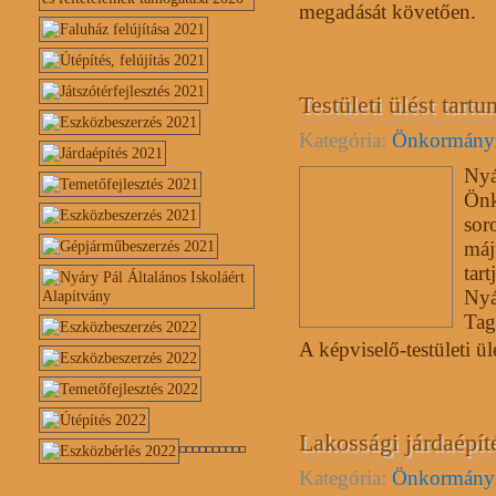
megadását követően.
Testületi ülést tartu
Kategória:
Önkormány
Nyá
Önk
sor
máj
tart
Nyá
Tag
A képviselő-testületi ül
Lakossági járdaépí
Kategória:
Önkormány