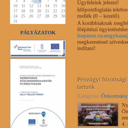
3
4
5
6
7
8
9
Ügyfeleink jelezni!
10
11
12
13
14
15
16
Időpontfoglalás telefon
17
18
19
20
21
22
23
mellék (0 – kezelő)
24
25
26
27
28
29
30
31
A korábbiaknak megfel
főépítészi ügyintézéshe
PÁLYÁZATOK
foepitesz.nyaregyhaz
megkereséssel szíveske
indítani!
Pénzügyi bizottsági 
tartunk
Kategória:
Önkormány
Ny
Ön
re
4. 