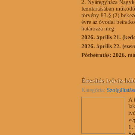
2. Nyáregyháza Nagyk
fenntartásában működ
törvény 83.§ (2) bekez
évre az óvodai beiratk
határozza meg:
2026. április 21. (ked
2026. április 22. (szer
Pótbeíratás: 2026. má
Értesítés ivóvíz-hál
Kategória:
Szolgáltatá
A 
la
iv
vé
1.
Sz