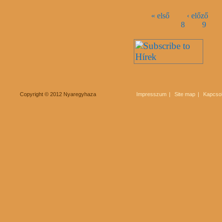
Oldalak
« első
‹ előző
8
9
Copyright © 2012 Nyaregyhaza
Impresszum
Site map
Kapcsol