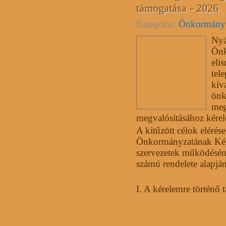
támogatása - 2026
Kategória:
Önkormány
Nyá
Önk
eli
tel
kív
önk
meg
megvalósításához kérel
A kitűzött célok elér
Önkormányzatának Képvi
szervezetek működéséne
számú rendelete alapján 
I. A kérelemre történő t