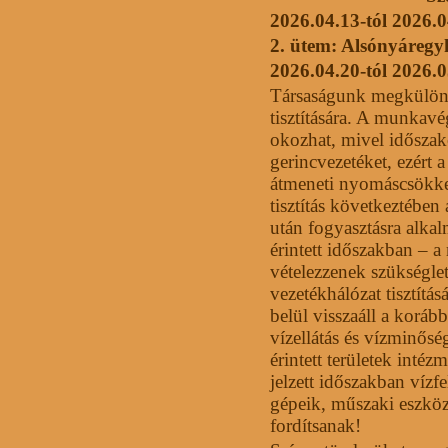
2026.04.13-tól 2026.04
2. ütem: Alsónyáregy
2026.04.20-tól 2026.05
Társaságunk megkülönbö
tisztítására. A munkavé
okozhat, mivel időszako
gerincvezetéket, ezért a
átmeneti nyomáscsökken
tisztítás következtében 
után fogyasztásra alka
érintett időszakban – 
vételezzenek szükségle
vezetékhálózat tisztítá
belül visszaáll a korá
vízellátás és vízminősé
érintett területek intéz
jelzett időszakban vízf
gépeik, műszaki eszköz
fordítsanak!