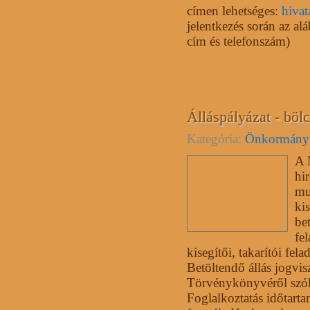
címen lehetséges:
hiva
jelentkezés során az alá
cím és telefonszám)
Álláspályázat - böl
Kategória:
Önkormány
A 
hi
mu
ki
be
fe
kisegítői, takarítói fel
Betöltendő állás jogv
Törvénykönyvéről szóló
Foglalkoztatás időtart