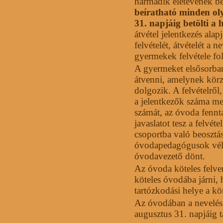
harmadik életévének bet
beíratható minden ol
31. napjáig betölti a 
átvétel jelentkezés ala
felvételét, átvételét a 
gyermekek felvétele fo
A gyermeket elsősorban
átvenni, amelynek körz
dolgozik. A felvételről
a jelentkezők száma m
számát, az óvoda fennta
javaslatot tesz a felvé
csoportba való beosztás
óvodapedagógusok véle
óvodavezető dönt.
Az óvoda köteles felven
köteles óvodába járni,
tartózkodási helye a kö
Az óvodában a nevelési
augusztus 31. napjáig ta