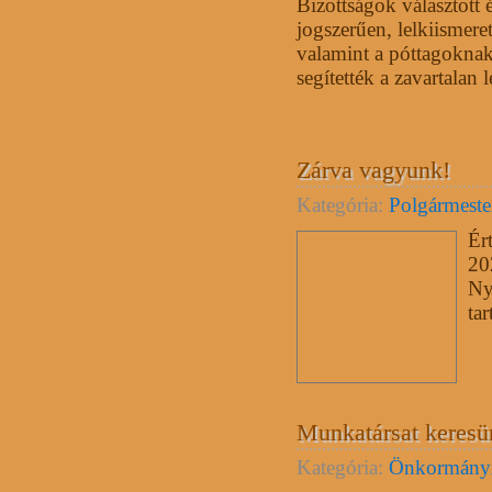
Bizottságok választott 
jogszerűen, lelkiismere
valamint a póttagoknak
segítették a zavartalan 
Zárva vagyunk!
Kategória:
Polgármester
Ér
20
Ny
ta
Munkatársat keresü
Kategória:
Önkormány