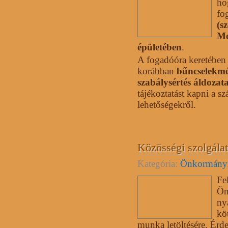
ho
fo
(s
Mo
épületében
.
A fogadóóra keretében
korábban
bűncselekmé
szabálysértés áldozat
tájékoztatást kapni a s
lehetőségekről.
Közösségi szolgálat
Kategória:
Önkormány
Fe
Ön
ny
kö
munka letöltésére. Érde