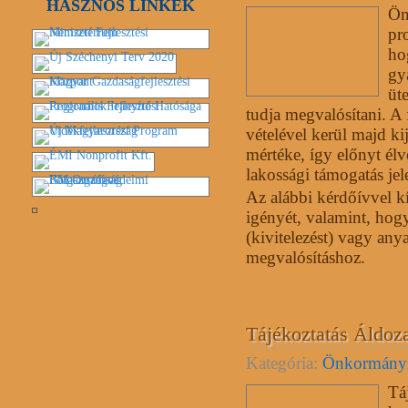
HASZNOS LINKEK
Ön
pr
ho
gya
üt
tudja megvalósítani. A
vételével kerül majd kij
mértéke, így előnyt élv
lakossági támogatás jel
Az alábbi kérdőívvel k
igényét, valamint, hogy 
(kivitelezést) vagy any
megvalósításhoz.
Tájékoztatás Áldoza
Kategória:
Önkormány
Tá