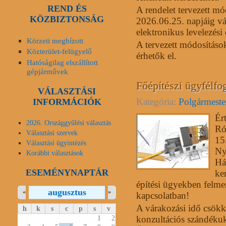
REND ÉS
A rendelet tervezett mó
KÖZBIZTONSÁG
2026.06.25. napjáig v
elektronikus levelezési
Körzeti megbízott
A tervezett módosítások
Közterület-felügyelő
érhetők el.
Hatóságilag elszállított
gépjárművek
Főépítészi ügyfélfo
VÁLASZTÁSI
Kategória:
Polgármester
INFORMÁCIÓK
Ér
2026. Országgyűlési választás
Ró
Választási szervek
15
Választási ügyintézés
Ny
Korábbi választások
Há
ESEMÉNYNAPTÁR
ker
építési ügyekben felme
augusztus
«
»
kapcsolatban!
A várakozási idő csökk
h
k
s
c
p
s
v
1
2
konzultációs szándékuk