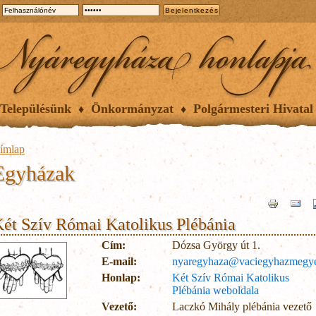
Településünk
Önkormányzat
Polgármesteri Hivatal
ímlap
Egyházak
ét Szív Római Katolikus Plébánia
Cím:
Dózsa György út 1.
E-mail:
nyaregyhaza@vaciegyhazmegy
Honlap:
Két Szív Római Katolikus
Plébánia weboldala
Vezető:
Laczkó Mihály plébánia vezető