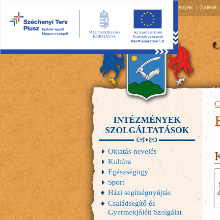
2026.08.07, péntek
Hírek
Események
Galéria
C
INTÉZMÉNYEK
SZOLGÁLTATÁSOK
Oktatás-nevelés
K
Kultúra
Egészségügy
Sport
Házi segítségnyújtás
Családsegítő és
Gyermekjóléti Szolgálat