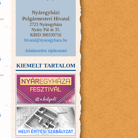
ó
Két Szív
Római
Nyáregyházi
Katolikus
Polgármesteri Hivatal
Plébánia
2723 Nyáregyháza
tartalommal
Nyáry Pál út 35.
kapcsolatosan
KRID:300339716
hivatal@nyaregyhaza.hu
Adatkezelési tájékoztató
ó
Nyáregyháza
Református
KIEMELT TARTALOM
Egyházközsége
tartalommal
kapcsolatosan
ó
Nyáregyházi
Evangélikus
Egyházközség
tartalommal
kapcsolatosan