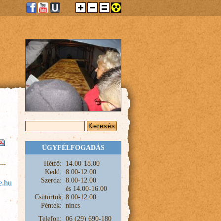
KERESÉS ŰRLAP
Keresés
ÜGYFÉLFOGADÁS
Hétfő:
1
4.00-18.00
Kedd:
8.00-12.00
Szerda:
8.00-12.00
e.hu
és
14.00-16.00
Csütörtök:
8.00-12.00
Péntek:
nincs
Telefon:
06 (29) 690-180