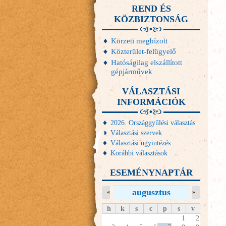
REND ÉS
KÖZBIZTONSÁG
Körzeti megbízott
Közterület-felügyelő
Hatóságilag elszállított
gépjárművek
VÁLASZTÁSI
INFORMÁCIÓK
2026. Országgyűlési választás
Választási szervek
Választási ügyintézés
Korábbi választások
ESEMÉNYNAPTÁR
augusztus
«
»
h
k
s
c
p
s
v
1
2