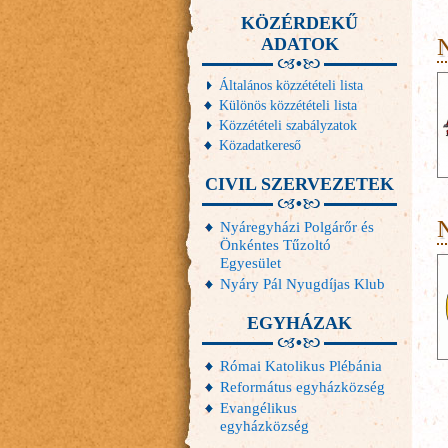
KÖZÉRDEKŰ
ADATOK
Általános közzétételi lista
Különös közzétételi lista
Közzétételi szabályzatok
Közadatkereső
CIVIL SZERVEZETEK
N
Nyáregyházi Polgárőr és
Önkéntes Tűzoltó
Egyesület
Nyáry Pál Nyugdíjas Klub
EGYHÁZAK
Római Katolikus Plébánia
Református egyházközség
Evangélikus
egyházközség