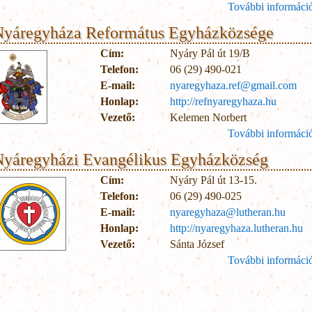
További informáci
Nyáregyháza Református Egyházközsége
Cím:
Nyáry Pál út 19/B
Telefon:
06 (29) 490-021
E-mail:
nyaregyhaza.ref@gmail.com
Honlap:
http://refnyaregyhaza.hu
Vezető:
Kelemen Norbert
További informáci
yáregyházi Evangélikus Egyházközség
Cím:
Nyáry Pál út 13-15.
Telefon:
06 (29) 490-025
E-mail:
nyaregyhaza@lutheran.hu
Honlap:
http://nyaregyhaza.lutheran.hu
Vezető:
Sánta József
További informáci