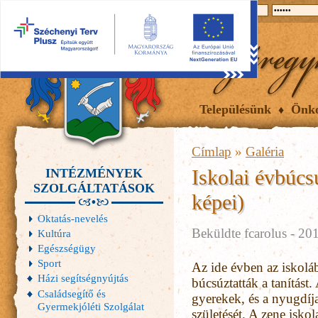
2026.08.07, péntek
Hírek
Események
Galéria
Településünk
Önk
Címlap
»
Galéria
Iskolai évbúcs
INTÉZMÉNYEK
SZOLGÁLTATÁSOK
képei)
Oktatás-nevelés
Beküldte
fcarolus
- 201
Kultúra
Egészségügy
Sport
Az ide évben az iskol
Házi segítségnyújtás
búcsúztatták a tanítást.
Családsegítő és
gyerekek, és a nyugdíja
Gyermekjóléti Szolgálat
születését. A zene isko