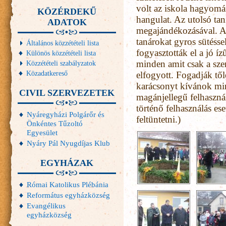
volt az iskola hagyomán
KÖZÉRDEKŰ
hangulat. Az utolsó tan
ADATOK
megajándékozásával. A
tanárokat gyros sütésse
Általános közzétételi lista
fogyasztották el a jó íz
Különös közzétételi lista
minden amit csak a szem
Közzétételi szabályzatok
Közadatkereső
elfogyott. Fogadják től
karácsonyt kívánok mi
CIVIL SZERVEZETEK
magánjellegű felhaszná
történő felhasználás es
Nyáregyházi Polgárőr és
feltüntetni.)
Önkéntes Tűzoltó
Egyesület
Nyáry Pál Nyugdíjas Klub
EGYHÁZAK
Római Katolikus Plébánia
Református egyházközség
Evangélikus
egyházközség