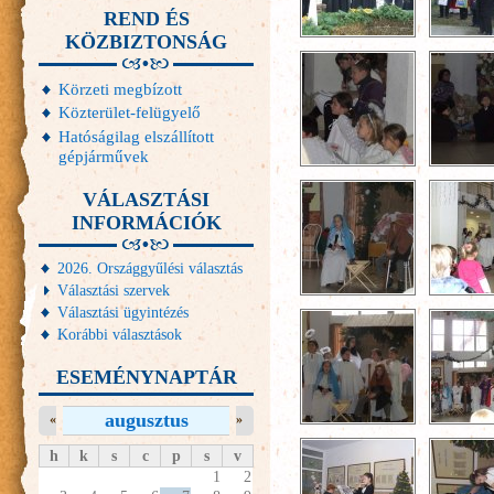
REND ÉS
KÖZBIZTONSÁG
Körzeti megbízott
Közterület-felügyelő
Hatóságilag elszállított
gépjárművek
VÁLASZTÁSI
INFORMÁCIÓK
2026. Országgyűlési választás
Választási szervek
Választási ügyintézés
Korábbi választások
ESEMÉNYNAPTÁR
augusztus
«
»
h
k
s
c
p
s
v
1
2