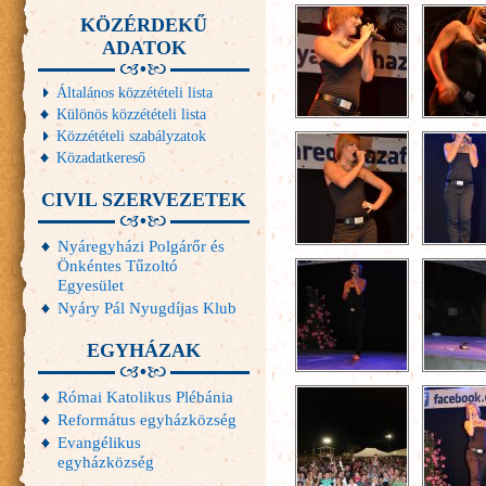
KÖZÉRDEKŰ
ADATOK
Általános közzétételi lista
Különös közzétételi lista
Közzétételi szabályzatok
Közadatkereső
CIVIL SZERVEZETEK
Nyáregyházi Polgárőr és
Önkéntes Tűzoltó
Egyesület
Nyáry Pál Nyugdíjas Klub
EGYHÁZAK
Római Katolikus Plébánia
Református egyházközség
Evangélikus
egyházközség