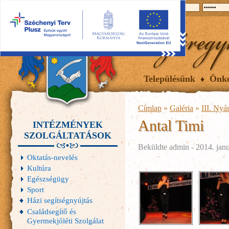
2026.08.06, csütörtök
Hírek
Események
Galéria
Településünk
Önk
Címlap
»
Galéria
»
III. Nyá
Antal Timi
INTÉZMÉNYEK
SZOLGÁLTATÁSOK
Beküldte
admin
- 2014. janu
Oktatás-nevelés
Kultúra
Egészségügy
Sport
Házi segítségnyújtás
Családsegítő és
Gyermekjóléti Szolgálat