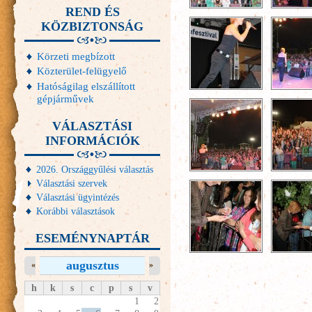
REND ÉS
KÖZBIZTONSÁG
Körzeti megbízott
Közterület-felügyelő
Hatóságilag elszállított
gépjárművek
VÁLASZTÁSI
INFORMÁCIÓK
2026. Országgyűlési választás
Választási szervek
Választási ügyintézés
Korábbi választások
ESEMÉNYNAPTÁR
augusztus
«
»
h
k
s
c
p
s
v
1
2