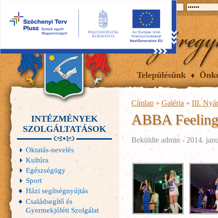
2026.08.07, péntek
Hírek
Események
Galéria
Településünk
Önk
Címlap
»
Galéria
»
III. Nyá
ABBA Feeling
INTÉZMÉNYEK
SZOLGÁLTATÁSOK
Beküldte
admin
- 2014. janu
Oktatás-nevelés
Kultúra
Egészségügy
Sport
Házi segítségnyújtás
Családsegítő és
Gyermekjóléti Szolgálat