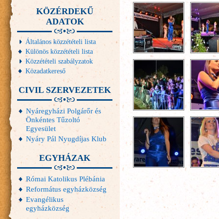
KÖZÉRDEKŰ
ADATOK
Általános közzétételi lista
Különös közzétételi lista
Közzétételi szabályzatok
Közadatkereső
CIVIL SZERVEZETEK
Nyáregyházi Polgárőr és
Önkéntes Tűzoltó
Egyesület
Nyáry Pál Nyugdíjas Klub
EGYHÁZAK
Római Katolikus Plébánia
Református egyházközség
Evangélikus
egyházközség