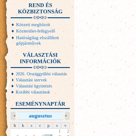
REND ÉS
KÖZBIZTONSÁG
Körzeti megbízott
Közterület-felügyelő
Hatóságilag elszállított
gépjárművek
VÁLASZTÁSI
INFORMÁCIÓK
2026. Országgyűlési választás
Választási szervek
Választási ügyintézés
Korábbi választások
ESEMÉNYNAPTÁR
augusztus
«
»
h
k
s
c
p
s
v
1
2