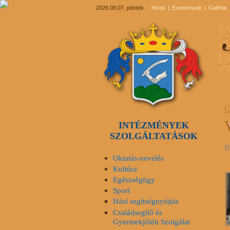
2026.08.07, péntek
Hírek
Események
Galéria
C
INTÉZMÉNYEK
SZOLGÁLTATÁSOK
B
Oktatás-nevelés
Kultúra
Egészségügy
Sport
Házi segítségnyújtás
Családsegítő és
Gyermekjóléti Szolgálat