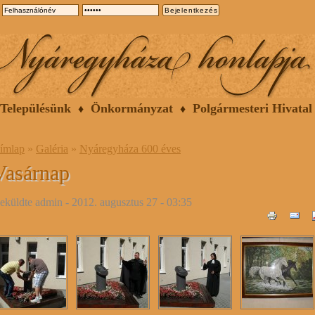
Településünk
Önkormányzat
Polgármesteri Hivatal
ímlap
»
Galéria
»
Nyáregyháza 600 éves
Vasárnap
eküldte
admin
- 2012. augusztus 27 - 03:35