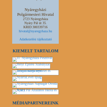
Nyáregyházi
Polgármesteri Hivatal
2723 Nyáregyháza
Nyáry Pál út 35.
KRID:300339716
hivatal@nyaregyhaza.hu
Adatkezelési tájékoztató
KIEMELT TARTALOM
MÉDIAPARTNEREINK