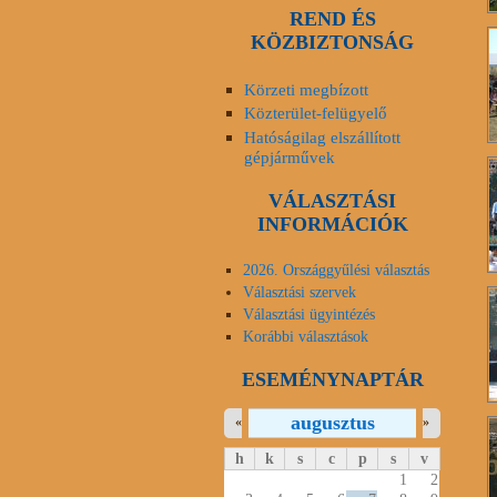
REND ÉS
KÖZBIZTONSÁG
Körzeti megbízott
Közterület-felügyelő
Hatóságilag elszállított
gépjárművek
VÁLASZTÁSI
INFORMÁCIÓK
2026. Országgyűlési választás
Választási szervek
Választási ügyintézés
Korábbi választások
ESEMÉNYNAPTÁR
augusztus
«
»
h
k
s
c
p
s
v
1
2