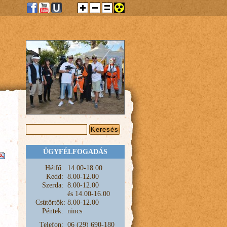
KERESÉS ŰRLAP
Keresés
ÜGYFÉLFOGADÁS
Hétfő:
1
4.00-18.00
Kedd:
8.00-12.00
Szerda:
8.00-12.00
és
14.00-16.00
Csütörtök:
8.00-12.00
Péntek:
nincs
Telefon:
06 (29) 690-180