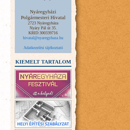
Nyáregyházi
Polgármesteri Hivatal
2723 Nyáregyháza
Nyáry Pál út 35.
KRID:300339716
hivatal@nyaregyhaza.hu
Adatkezelési tájékoztató
KIEMELT TARTALOM