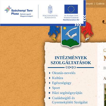
2026.08.07, péntek
Hírek
Események
Galéria
C
INTÉZMÉNYEK
SZOLGÁLTATÁSOK
B
Oktatás-nevelés
Kultúra
A
Egészségügy
Sport
Házi segítségnyújtás
Családsegítő és
Gyermekjóléti Szolgálat