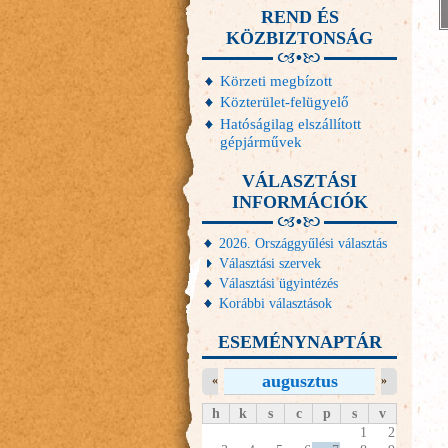
REND ÉS
KÖZBIZTONSÁG
Körzeti megbízott
Közterület-felügyelő
Hatóságilag elszállított
gépjárművek
VÁLASZTÁSI
INFORMÁCIÓK
2026. Országgyűlési választás
Választási szervek
Választási ügyintézés
Korábbi választások
ESEMÉNYNAPTÁR
augusztus
«
»
h
k
s
c
p
s
v
1
2