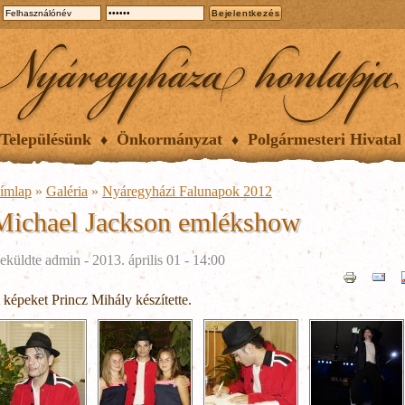
Településünk
Önkormányzat
Polgármesteri Hivatal
ímlap
»
Galéria
»
Nyáregyházi Falunapok 2012
Michael Jackson emlékshow
eküldte
admin
- 2013. április 01 - 14:00
 képeket Princz Mihály készítette.