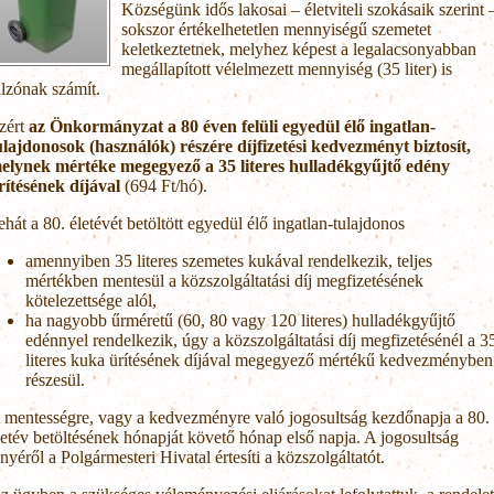
Községünk idős lakosai – életviteli szokásaik szerint 
sokszor értékelhetetlen mennyiségű szemetet
keletkeztetnek, melyhez képest a legalacsonyabban
megállapított vélelmezett mennyiség (35 liter) is
úlzónak számít.
zért
az Önkormányzat a 80 éven felüli egyedül élő ingatlan-
ulajdonosok (használók) részére díjfizetési kedvezményt biztosít,
elynek mértéke megegyező a 35 literes hulladékgyűjtő edény
rítésének díjával
(694 Ft/hó).
ehát a 80. életévét betöltött egyedül élő ingatlan-tulajdonos
amennyiben 35 literes szemetes kukával rendelkezik, teljes
mértékben mentesül a közszolgáltatási díj megfizetésének
kötelezettsége alól,
ha nagyobb űrméretű (60, 80 vagy 120 literes) hulladékgyűjtő
edénnyel rendelkezik, úgy a közszolgáltatási díj megfizetésénél a 3
literes kuka ürítésének díjával megegyező mértékű kedvezményben
részesül.
 mentességre, vagy a kedvezményre való jogosultság kezdőnapja a 80.
letév betöltésének hónapját követő hónap első napja. A jogosultság
ényéről a Polgármesteri Hivatal értesíti a közszolgáltatót.