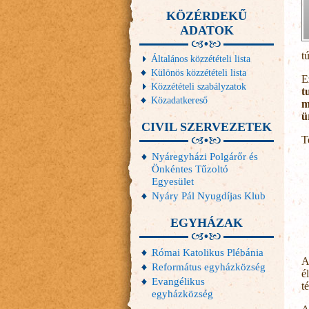
KÖZÉRDEKŰ
ADATOK
t
Általános közzétételi lista
Különös közzétételi lista
E
Közzétételi szabályzatok
t
Közadatkereső
m
ü
CIVIL SZERVEZETEK
T
Nyáregyházi Polgárőr és
Önkéntes Tűzoltó
Egyesület
Nyáry Pál Nyugdíjas Klub
EGYHÁZAK
Római Katolikus Plébánia
A
Református egyházközség
é
Evangélikus
t
egyházközség