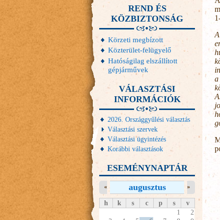
A
REND ÉS
m
KÖZBIZTONSÁG
1
A
Körzeti megbízott
e
Közterület-felügyelő
h
Hatóságilag elszállított
k
gépjárművek
i
a
k
VÁLASZTÁSI
A
INFORMÁCIÓK
j
h
2026. Országgyűlési választás
g
Választási szervek
Választási ügyintézés
M
p
Korábbi választások
ESEMÉNYNAPTÁR
augusztus
«
»
h
k
s
c
p
s
v
1
2