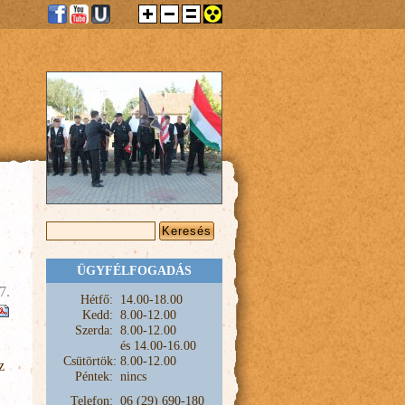
KERESÉS ŰRLAP
Keresés
ÜGYFÉLFOGADÁS
7.
Hétfő:
1
4.00-18.00
Kedd:
8.00-12.00
Szerda:
8.00-12.00
és
14.00-16.00
Csütörtök:
8.00-12.00
z
Péntek:
nincs
Telefon:
06 (29) 690-180