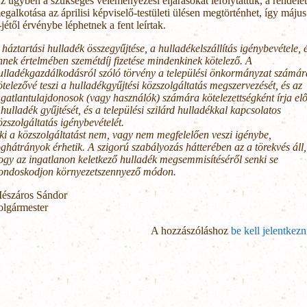
z ügyben a szükséges véleményezési eljárásokat lefolytattuk, a rendelet
egalkotása az áprilisi képviselő-testületi ülésen megtörténhet, így május
-jétől érvénybe léphetnek a fent leírtak.
 háztartási hulladék összegyűjtése, a hulladékelszállítás igénybevétele, 
nnek értelmében szemétdíj fizetése mindenkinek kötelező. A
ulladékgazdálkodásról szóló törvény a települési önkormányzat számár
ötelezővé teszi a hulladékgyűjtési közszolgáltatás megszervezését, és az
ngatlantulajdonosok (vagy használók) számára kötelezettségként írja el
 hulladék gyűjtését, és a települési szilárd hulladékkal kapcsolatos
özszolgáltatás igénybevételét.
ki a közszolgáltatást nem, vagy nem megfelelően veszi igénybe,
oghátrányok érhetik. A szigorú szabályozás hátterében az a törekvés áll,
ogy az ingatlanon keletkező hulladék megsemmisítéséről senki se
ondoskodjon környezetszennyező módon.
észáros Sándor
olgármester
A hozzászóláshoz
be kell jelentkezn