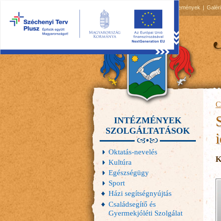
2026.08.06, csütörtök
Hírek
Események
Galér
C
INTÉZMÉNYEK
SZOLGÁLTATÁSOK
Oktatás-nevelés
K
Kultúra
Egészségügy
Sport
Házi segítségnyújtás
Családsegítő és
Gyermekjóléti Szolgálat