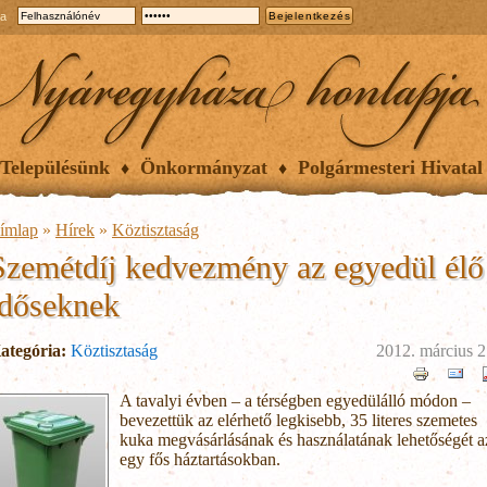
ia
Településünk
Önkormányzat
Polgármesteri Hivatal
ímlap
»
Hírek
»
Köztisztaság
Szemétdíj kedvezmény az egyedül élő
időseknek
ategória:
Köztisztaság
2012. március 2
A tavalyi évben – a térségben egyedülálló módon –
bevezettük az elérhető legkisebb, 35 literes szemetes
kuka megvásárlásának és használatának lehetőségét a
egy fős háztartásokban.