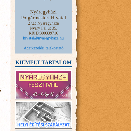
–
Nyáregyházi
Polgármesteri Hivatal
2723 Nyáregyháza
Nyáry Pál út 35.
KRID:300339716
hivatal@nyaregyhaza.hu
Adatkezelési tájékoztató
KIEMELT TARTALOM
5