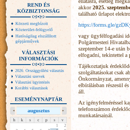
ellátásra, esetleg megka
REND ÉS
akkor
2025. szeptembe
KÖZBIZTONSÁG
található űrlapot elektr
Körzeti megbízott
https://forms.gle/g
Közterület-felügyelő
vagy ügyfélfogadási i
Hatóságilag elszállított
gépjárművek
Polgármesteri Hivatalb
szeptember 14-e után b
VÁLASZTÁSI
elfogadni, tekintettel a
INFORMÁCIÓK
Tájékoztatjuk érdeklődő
2026. Országgyűlési választás
szolgáltatásokat csak ab
Választási szervek
Önkormányzat, amennyi
Választási ügyintézés
elbírálásban részesül é
Korábbi választások
áll.
ESEMÉNYNAPTÁR
Az igényfelméréssel ka
telefonszámon érdeklőd
augusztus
«
»
munkatársainál.
h
k
s
c
p
s
v
1
2