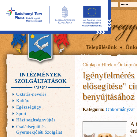
2026.08.08, szombat
Hírek
Események
Galéria
Településünk
Önk
Címlap
»
Hírek
»
Önkormán
Igényfelmérés a
INTÉZMÉNYEK
SZOLGÁLTATÁSOK
elősegítése" c
benyújtásához
Oktatás-nevelés
Kultúra
Egészségügy
Kategória:
Önkormányzat
Sport
Házi segítségnyújtás
A f
Családsegítő és
ér
Gyermekjóléti Szolgálat