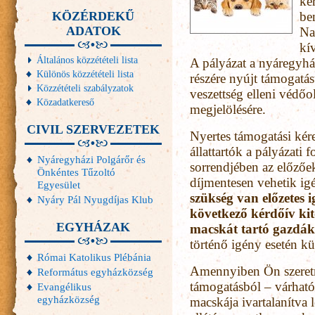
ke
KÖZÉRDEKŰ
be
ADATOK
Na
kí
Általános közzétételi lista
A pályázat a nyáregyhá
Különös közzétételi lista
részére nyújt támogatás
Közzétételi szabályzatok
veszettség elleni védőo
Közadatkereső
megjelölésére.
CIVIL SZERVEZETEK
Nyertes támogatási kére
állattartók a pályázati 
Nyáregyházi Polgárőr és
sorrendjében az előzőe
Önkéntes Tűzoltó
díjmentesen vehetik i
Egyesület
szükség van előzetes i
Nyáry Pál Nyugdíjas Klub
következő kérdőív kitö
EGYHÁZAK
macskát tartó gazdá
történő igény esetén kü
Római Katolikus Plébánia
Amennyiben Ön szeret
Református egyházközség
támogatásból – várható
Evangélikus
egyházközség
macskája ivartalanítva