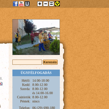
KERESÉS ŰRLAP
Keresés
ÜGYFÉLFOGADÁS
8.
Hétfő:
1
4.00-18.00
Kedd:
8.00-12.00
Szerda:
8.00-12.00
és
14.00-16.00
Csütörtök:
8.00-12.00
Péntek:
nincs
i
Telefon:
06 (29) 690-180