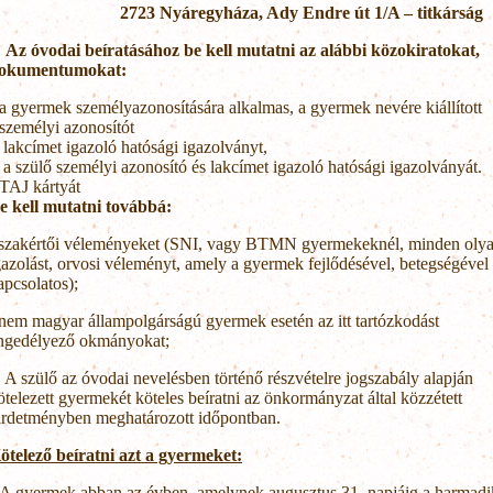
723 Nyáregyháza, Ady Endre út 1/A – titkárság
.
Az óvodai beíratásához be kell mutatni az alábbi közokiratokat,
okumentumokat:
a gyermek személyazonosítására alkalmas, a gyermek nevére kiállított
személyi azonosítót
lakcímet igazoló hatósági igazolványt,
a szülő személyi azonosító és lakcímet igazoló hatósági igazolványát.
TAJ kártyát
e kell mutatni továbbá:
 szakértői véleményeket (SNI, vagy BTMN gyermekeknél, minden oly
gazolást, orvosi véleményt, amely a gyermek fejlődésével, betegségével
apcsolatos);
 nem magyar állampolgárságú gyermek esetén az itt tartózkodást
ngedélyező okmányokat;
. A szülő az óvodai nevelésben történő részvételre jogszabály alapján
ötelezett gyermekét köteles beíratni az önkormányzat által közzétett
irdetményben meghatározott időpontban.
ötelező beíratni azt a gyermeket:
A gyermek abban az évben, amelynek augusztus 31. napjáig a harmadi