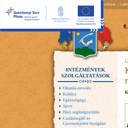
2026.08.06, csütörtök
Hírek
Események
Galér
C
INTÉZMÉNYEK
SZOLGÁLTATÁSOK
Oktatás-nevelés
K
Kultúra
Egészségügy
Sport
Házi segítségnyújtás
Családsegítő és
Gyermekjóléti Szolgálat