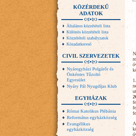
KÖZÉRDEKŰ
ADATOK
Általános közzétételi lista
Különös közzétételi lista
Közzétételi szabályzatok
Közadatkereső
N
CIVIL SZERVEZETEK
r
ó
Nyáregyházi Polgárőr és
k
Önkéntes Tűzoltó
Egyesület
1
n
Nyáry Pál Nyugdíjas Klub
u
2
EGYHÁZAK
f
f
Római Katolikus Plébánia
f
Református egyházközség
A
Evangélikus
k
egyházközség
ó