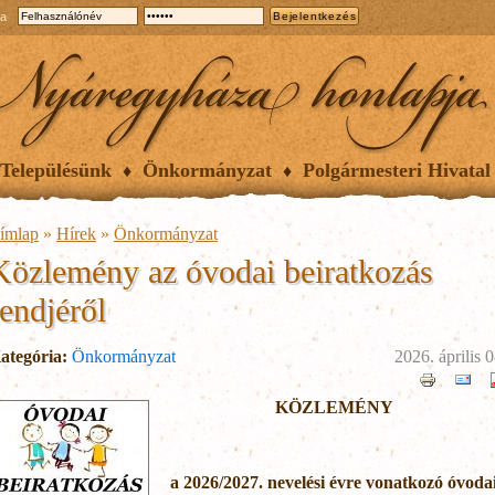
ia
Településünk
Önkormányzat
Polgármesteri Hivatal
ímlap
»
Hírek
»
Önkormányzat
Közlemény az óvodai beiratkozás
rendjéről
ategória:
Önkormányzat
2026. április 0
KÖZLEMÉNY
a 2026/2027. nevelési évre vonatkozó óvoda