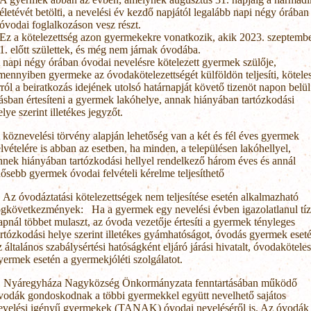
életévét betölti, a nevelési év kezdő napjától legalább napi négy órában
óvodai foglalkozáson vesz részt.
Ez a kötelezettség azon gyermekekre vonatkozik, akik 2023. szeptemb
1. előtt születtek, és még nem járnak óvodába.
 napi négy órában óvodai nevelésre kötelezett gyermek szülője,
mennyiben gyermeke az óvodakötelezettségét külföldön teljesíti, kötele
rról a beiratkozás idejének utolsó határnapját követő tizenöt napon belül
rásban értesíteni a gyermek lakóhelye, annak hiányában tartózkodási
elye szerint illetékes jegyzőt.
 köznevelési törvény alapján lehetőség van a két és fél éves gyermek
elvételére is abban az esetben, ha minden, a településen lakóhellyel,
nnek hiányában tartózkodási hellyel rendelkező három éves és annál
dősebb gyermek óvodai felvételi kérelme teljesíthető
. Az óvodáztatási kötelezettségek nem teljesítése esetén alkalmazható
ogkövetkezmények: Ha a gyermek egy nevelési évben igazolatlanul tíz
apnál többet mulaszt, az óvoda vezetője értesíti a gyermek tényleges
artózkodási helye szerint illetékes gyámhatóságot, óvodás gyermek eset
z általános szabálysértési hatóságként eljáró járási hivatalt, óvodaköteles
yermek esetén a gyermekjóléti szolgálatot.
. Nyáregyháza Nagyközség Önkormányzata fenntartásában működő
vodák gondoskodnak a többi gyermekkel együtt nevelhető sajátos
evelési igényű gyermekek (TANAK) óvodai neveléséről is. Az óvodák