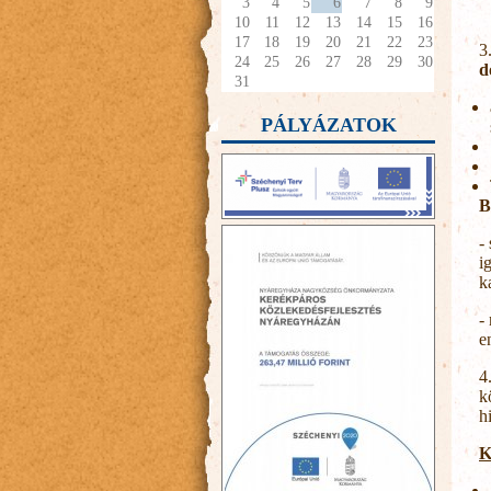
3
4
5
6
7
8
9
2
10
11
12
13
14
15
16
17
18
19
20
21
22
23
3
24
25
26
27
28
29
30
d
31
PÁLYÁZATOK
B
-
i
k
-
e
4
k
h
K