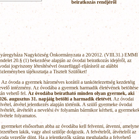
beiratkozás rendjéről
yáregyháza Nagyközség Önkormányzata a 20/2012. (VIII.31.) EMMI
endelet 20.§ (1) bekezdése alapján az óvodai beiratkozás idejéről, az
vodai jogviszony létesítésével összefüggő eljárásról az alábbi
özleményben tájékoztatja a Tisztelt Szülőket!
. Az óvoda a gyermek hároméves korától a tankötelezettség kezdetéig
evelő intézmény. Az óvodába a gyermek harmadik életévének betöltése
tán vehető fel.
Az óvodába beíratható minden olyan gyermek, aki
026. augusztus 31. napjáig betölti a harmadik életévét
. Az óvodai
elvétel, átvétel jelentkezés alapján történik. A szülő gyermeke óvodai
elvételét, átvételét a nevelési év folyamán bármikor kérheti, a gyermeke
elvétele folyamatos.
 gyermeket elsősorban abba az óvodába kell felvenni, átvenni, amelyn
örzetében lakik, vagy ahol szülője dolgozik. A felvételről, átvételről az
voda vezetője dönt. Ha a jelentkezők száma meghaladja a felvehető