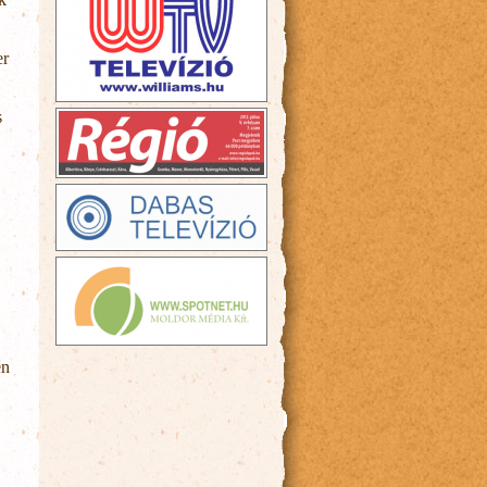
er
s
én