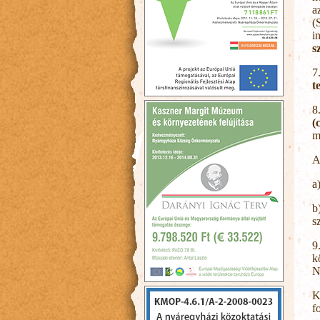
a
(
i
s
7
t
8
(
m
A
a
b
s
9
k
N
K
f