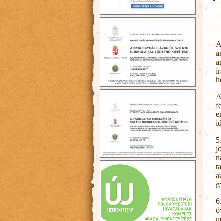
A
a
a
í
h
A
f
e
i
5
j
n
t
a
g
6
ó
n