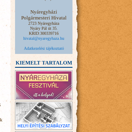
Nyáregyházi
Polgármesteri Hivatal
2723 Nyáregyháza
Nyáry Pál út 35.
KRID:300339716
hivatal@nyaregyhaza.hu
Adatkezelési tájékoztató
KIEMELT TARTALOM
k
ek