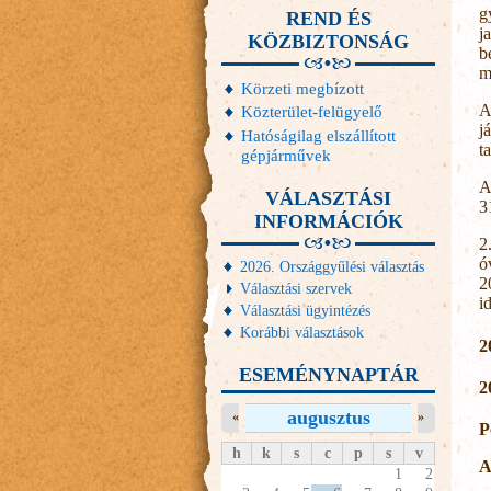
g
REND ÉS
j
KÖZBIZTONSÁG
b
m
Körzeti megbízott
A
Közterület-felügyelő
j
Hatóságilag elszállított
t
gépjárművek
A
VÁLASZTÁSI
3
INFORMÁCIÓK
2
ó
2026. Országgyűlési választás
2
Választási szervek
i
Választási ügyintézés
Korábbi választások
2
ESEMÉNYNAPTÁR
2
augusztus
«
»
P
h
k
s
c
p
s
v
A
1
2