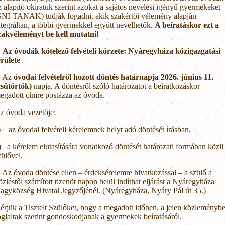
z alapító okiratuk szerint azokat a sajátos nevelési igényű gyermekeket
SNI-TANAK) tudják fogadni, akik szakértői vélemény alapján
ntegráltan, a többi gyermekkel együtt nevelhetők.
A beíratáskor ezt a
zakvéleményt be kell mutatni!
.
Az óvodák kötelező felvételi körzete: Nyáregyháza közigazgatási
erülete
. Az
óvodai felvételről hozott döntés határnapja 2026. június 11.
csütörtök)
napja. A döntésről szóló határozatot a beiratkozáskor
egadott címre postázza az óvoda.
z óvoda vezetője:
) az óvodai felvételi kérelemnek helyt adó döntését írásban,
) a kérelem elutasítására vonatkozó döntését határozati formában közli
zülővel.
. Az óvoda döntése ellen – érdeksérelemre hivatkozással – a szülő a
özléstől számított tizenöt napon belül indíthat eljárást a Nyáregyháza
agyközség Hivatal Jegyzőjénél. (Nyáregyháza, Nyáry Pál út 35.)
érjük a Tisztelt Szülőket, hogy a megadott időben, a jelen közleményb
oglaltak szerint gondoskodjanak a gyermekek beíratásáról.