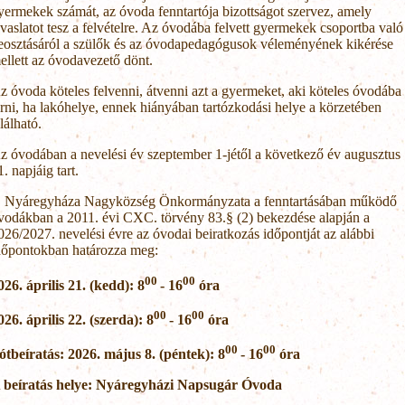
yermekek számát, az óvoda fenntartója bizottságot szervez, amely
avaslatot tesz a felvételre. Az óvodába felvett gyermekek csoportba való
eosztásáról a szülők és az óvodapedagógusok véleményének kikérése
ellett az óvodavezető dönt.
z óvoda köteles felvenni, átvenni azt a gyermeket, aki köteles óvodába
árni, ha lakóhelye, ennek hiányában tartózkodási helye a körzetében
alálható.
z óvodában a nevelési év szeptember 1-jétől a következő év augusztus
1. napjáig tart.
. Nyáregyháza Nagyközség Önkormányzata a fenntartásában működő
vodákban a 2011. évi CXC. törvény 83.§ (2) bekezdése alapján a
026/2027. nevelési évre az óvodai beiratkozás időpontját az alábbi
dőpontokban határozza meg:
00
00
026. április 21. (kedd): 8
- 16
óra
00
00
026. április 22. (szerda): 8
- 16
óra
00
00
ótbeíratás: 2026. május 8. (péntek): 8
- 16
óra
 beíratás helye: Nyáregyházi Napsugár Óvoda