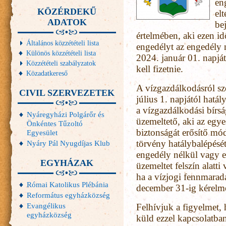
en
KÖZÉRDEKŰ
elt
ADATOK
be
értelmében, aki ezen i
Általános közzétételi lista
engedélyt az engedély n
Különös közzétételi lista
2024. január 01. napjá
Közzétételi szabályzatok
kell fizetnie.
Közadatkereső
A vízgazdálkodásról sz
CIVIL SZERVEZETEK
július 1. napjától hatá
a vízgazdálkodási bírsá
Nyáregyházi Polgárőr és
üzemeltető, aki az egy
Önkéntes Tűzoltó
biztonságát erősítő mó
Egyesület
törvény hatálybalépésé
Nyáry Pál Nyugdíjas Klub
engedély nélkül vagy en
EGYHÁZAK
üzemeltet felszín alatti 
ha a vízjogi fennmaradá
Római Katolikus Plébánia
december 31-ig kérelme
Református egyházközség
Evangélikus
Felhívjuk a figyelmet
egyházközség
küld ezzel kapcsolatba