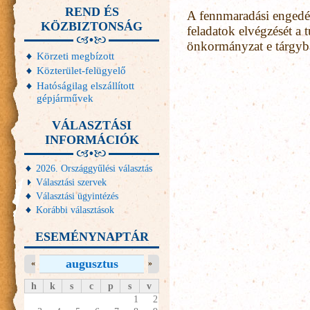
REND ÉS
A fennmaradási engedél
KÖZBIZTONSÁG
feladatok elvégzését a 
önkormányzat e tárgyb
Körzeti megbízott
Közterület-felügyelő
Hatóságilag elszállított
gépjárművek
VÁLASZTÁSI
INFORMÁCIÓK
2026. Országgyűlési választás
Választási szervek
Választási ügyintézés
Korábbi választások
ESEMÉNYNAPTÁR
augusztus
«
»
h
k
s
c
p
s
v
1
2