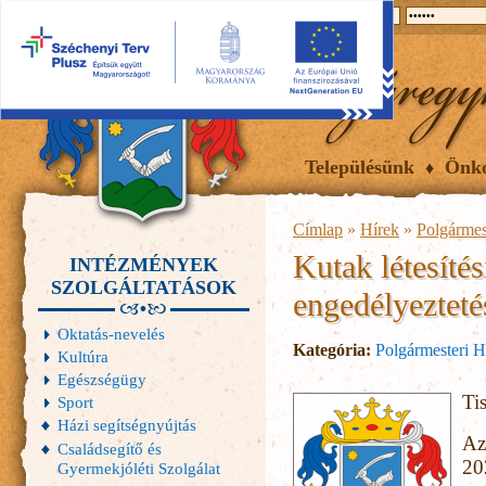
2026.08.10, hétfő
Hírek
Események
Galéria
Településünk
Önk
Címlap
»
Hírek
»
Polgármes
Kutak létesíté
INTÉZMÉNYEK
SZOLGÁLTATÁSOK
engedélyezteté
Oktatás-nevelés
Kategória:
Polgármesteri H
Kultúra
Egészségügy
Ti
Sport
Házi segítségnyújtás
Az
Családsegítő és
20
Gyermekjóléti Szolgálat