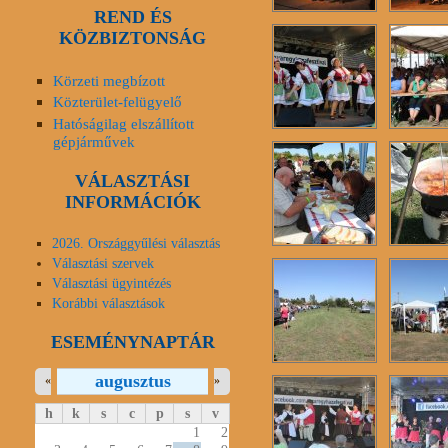
REND ÉS
KÖZBIZTONSÁG
Körzeti megbízott
Közterület-felügyelő
Hatóságilag elszállított
gépjárművek
VÁLASZTÁSI
INFORMÁCIÓK
2026. Országgyűlési választás
Választási szervek
Választási ügyintézés
Korábbi választások
ESEMÉNYNAPTÁR
augusztus
«
»
h
k
s
c
p
s
v
1
2