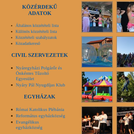
KÖZÉRDEKŰ
ADATOK
Általános közzétételi lista
Különös közzétételi lista
Közzétételi szabályzatok
Közadatkereső
CIVIL SZERVEZETEK
Nyáregyházi Polgárőr és
Önkéntes Tűzoltó
Egyesület
Nyáry Pál Nyugdíjas Klub
EGYHÁZAK
Római Katolikus Plébánia
Református egyházközség
Evangélikus
egyházközség