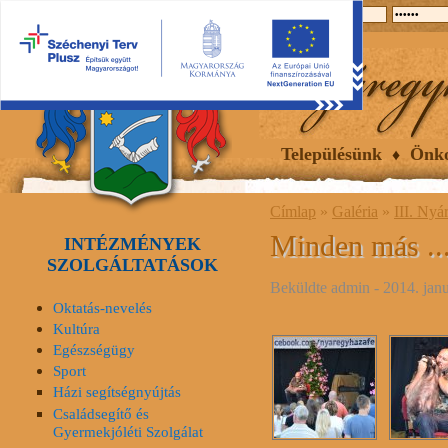
2026.08.08, szombat
Hírek
Események
Galéria
Településünk
Önk
Címlap
»
Galéria
»
III. Nyá
Minden más ..
INTÉZMÉNYEK
SZOLGÁLTATÁSOK
Beküldte
admin
- 2014. janu
Oktatás-nevelés
Kultúra
Egészségügy
Sport
Házi segítségnyújtás
Családsegítő és
Gyermekjóléti Szolgálat