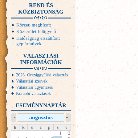
REND ÉS
KÖZBIZTONSÁG
Körzeti megbízott
Közterület-felügyelő
Hatóságilag elszállított
gépjárművek
VÁLASZTÁSI
INFORMÁCIÓK
2026. Országgyűlési választás
Választási szervek
Választási ügyintézés
Korábbi választások
ESEMÉNYNAPTÁR
augusztus
«
»
h
k
s
c
p
s
v
1
2