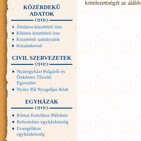
kötelezettségét az alábbi
KÖZÉRDEKŰ
ADATOK
Általános közzétételi lista
Különös közzétételi lista
Közzétételi szabályzatok
Közadatkereső
CIVIL SZERVEZETEK
Nyáregyházi Polgárőr és
Önkéntes Tűzoltó
Egyesület
Nyáry Pál Nyugdíjas Klub
EGYHÁZAK
Római Katolikus Plébánia
Református egyházközség
Evangélikus
egyházközség