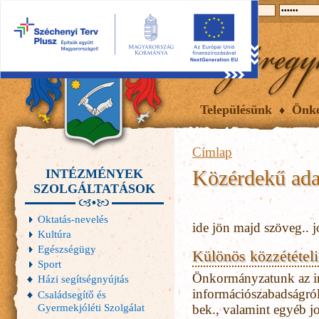
2026.08.08, szombat
Hírek
Események
Galéria
Településünk
Önk
Címlap
Közérdekű ada
INTÉZMÉNYEK
SZOLGÁLTATÁSOK
Oktatás-nevelés
ide jön majd szöveg.. jo
Kultúra
Egészségügy
Különös közzétételi 
Sport
Önkormányzatunk az in
Házi segítségnyújtás
információszabadságról 
Családsegítő és
Gyermekjóléti Szolgálat
bek., valamint egyéb jo