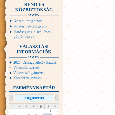
REND ÉS
KÖZBIZTONSÁG
Körzeti megbízott
Közterület-felügyelő
Hatóságilag elszállított
gépjárművek
VÁLASZTÁSI
INFORMÁCIÓK
2026. Országgyűlési választás
Választási szervek
Választási ügyintézés
Korábbi választások
ESEMÉNYNAPTÁR
augusztus
«
»
h
k
s
c
p
s
v
1
2