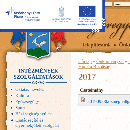
2026.08.08, szombat
Hírek
Események
Galéria
Településünk
Önk
Címlap
»
Önkormányzat
»
Humán Bizottsági
INTÉZMÉNYEK
2017
SZOLGÁLTATÁSOK
Oktatás-nevelés
Csatolmány
Kultúra
20190923kozmeghallgj
Egészségügy
Sport
Házi segítségnyújtás
Családsegítő és
Gyermekjóléti Szolgálat