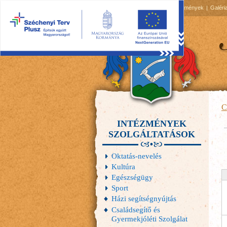
2026.08.08, szombat
Hírek
Események
Galéri
C
INTÉZMÉNYEK
E
SZOLGÁLTATÁSOK
Oktatás-nevelés
Kultúra
Egészségügy
Sport
Házi segítségnyújtás
Családsegítő és
Gyermekjóléti Szolgálat