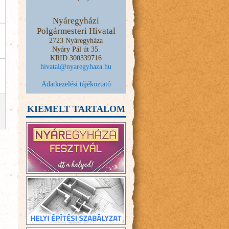
Nyáregyházi
Polgármesteri Hivatal
2723 Nyáregyháza
Nyáry Pál út 35.
KRID:300339716
hivatal@nyaregyhaza.hu
Adatkezelési tájékoztató
KIEMELT TARTALOM