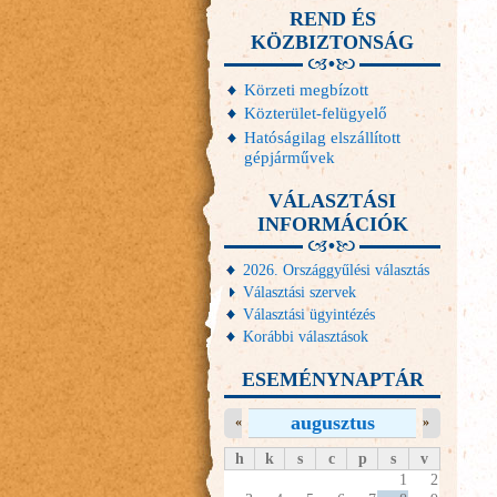
REND ÉS
KÖZBIZTONSÁG
Körzeti megbízott
Közterület-felügyelő
Hatóságilag elszállított
gépjárművek
VÁLASZTÁSI
INFORMÁCIÓK
2026. Országgyűlési választás
Választási szervek
Választási ügyintézés
Korábbi választások
ESEMÉNYNAPTÁR
augusztus
«
»
h
k
s
c
p
s
v
1
2