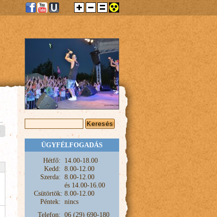
KERESÉS ŰRLAP
Keresés
»
ÜGYFÉLFOGADÁS
Hétfő:
1
4.00-18.00
Kedd:
8.00-12.00
Szerda:
8.00-12.00
és
14.00-16.00
Csütörtök:
8.00-12.00
Péntek:
nincs
Telefon:
06 (29) 690-180