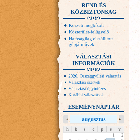
REND ÉS
KÖZBIZTONSÁG
Körzeti megbízott
Közterület-felügyelő
Hatóságilag elszállított
gépjárművek
VÁLASZTÁSI
INFORMÁCIÓK
2026. Országgyűlési választás
Választási szervek
Választási ügyintézés
Korábbi választások
ESEMÉNYNAPTÁR
augusztus
«
»
h
k
s
c
p
s
v
1
2