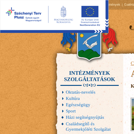
2026.08.08, szombat
Hírek
Események
Galéri
C
INTÉZMÉNYEK
SZOLGÁLTATÁSOK
K
Oktatás-nevelés
Kultúra
Egészségügy
Sport
Házi segítségnyújtás
Családsegítő és
Gyermekjóléti Szolgálat