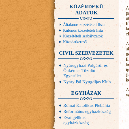
KÖZÉRDEKŰ
A
ADATOK
p
u
f
Általános közzétételi lista
k
Különös közzétételi lista
el
Közzétételi szabályzatok
Közadatkereső
A
a
CIVIL SZERVEZETEK
n
E
h
Nyáregyházi Polgárőr és
í
Önkéntes Tűzoltó
(
Egyesület
k
Nyáry Pál Nyugdíjas Klub
A
EGYHÁZAK
v
Római Katolikus Plébánia
Református egyházközség
Evangélikus
egyházközség