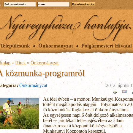
a
Településünk
Önkormányzat
Polgármesteri Hivatal
ímlap
»
Hírek
»
Önkormányzat
A közmunka-programról
ategória:
Önkormányzat
2012. április 1
Az idei évben – a monori Munkaügyi Központt
történt megállapodás alapján – folyamatosan 20
fő közmunkást foglalkoztat önkormányzatunk.
Az egységesen napi 6 órát dolgozó alkalmazott
bérét és járulékait teljes egészében az állam
finanszírozza a központi költségvetésből a
Munkaügyi Központon keresztül.