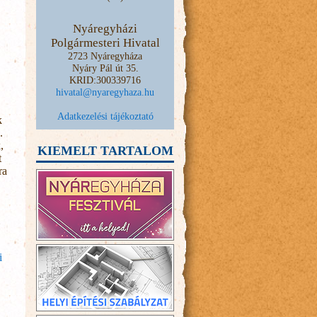
Nyáregyházi
Polgármesteri Hivatal
2723 Nyáregyháza
Nyáry Pál út 35.
KRID:300339716
hivatal@nyaregyhaza.hu
Adatkezelési tájékoztató
k
.
,
KIEMELT TARTALOM
t
ra
i