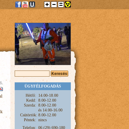
KERESÉS ŰRLAP
Keresés
6.
ÜGYFÉLFOGADÁS
Hétfő:
1
4.00-18.00
al
Kedd:
8.00-12.00
Szerda:
8.00-12.00
és
14.00-16.00
ak
Csütörtök:
8.00-12.00
Péntek:
nincs
Telefon:
06 (29) 690-180