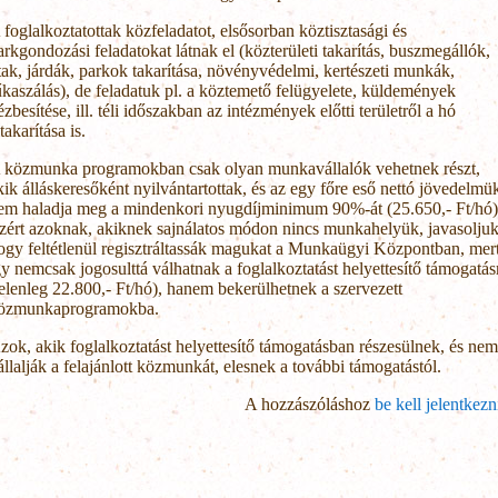
 foglalkoztatottak közfeladatot, elsősorban köztisztasági és
arkgondozási feladatokat látnak el (közterületi takarítás, buszmegállók,
tak, járdák, parkok takarítása, növényvédelmi, kertészeti munkák,
űkaszálás), de feladatuk pl. a köztemető felügyelete, küldemények
ézbesítése, ill. téli időszakban az intézmények előtti területről a hó
takarítása is.
 közmunka programokban csak olyan munkavállalók vehetnek részt,
kik álláskeresőként nyilvántartottak, és az egy főre eső nettó jövedelmü
em haladja meg a mindenkori nyugdíjminimum 90%-át (25.650,- Ft/hó)
zért azoknak, akiknek sajnálatos módon nincs munkahelyük, javasoljuk
ogy feltétlenül regisztráltassák magukat a Munkaügyi Központban, mer
gy nemcsak jogosulttá válhatnak a foglalkoztatást helyettesítő támogatás
jelenleg 22.800,- Ft/hó), hanem bekerülhetnek a szervezett
özmunkaprogramokba.
zok, akik foglalkoztatást helyettesítő támogatásban részesülnek, és nem
állalják a felajánlott közmunkát, elesnek a további támogatástól.
A hozzászóláshoz
be kell jelentkezn