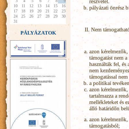
3
4
5
6
7
8
9
részvétel.
10
11
12
13
14
15
16
pályázati önrész bi
17
18
19
20
21
22
23
24
25
26
27
28
29
30
31
II. Nem támogathat
PÁLYÁZATOK
azon kérelmezők,
támogatást nem a 
használták fel, és
nem kezdeményezt
támogatással nem 
a politikai tevék
azon kérelmezők,
tartalmazza a rende
mellékleteket és e
álló határidőn bel
azon kérelmezők, 
támogatásból;