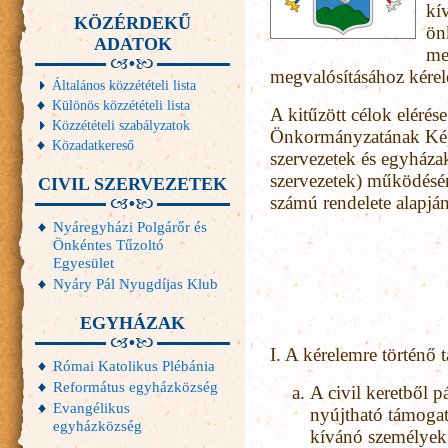
kí
KÖZÉRDEKŰ
ön
ADATOK
me
megvalósításához kérel
Általános közzétételi lista
Különös közzétételi lista
A kitűzött célok elér
Közzétételi szabályzatok
Önkormányzatának Képvi
Közadatkereső
szervezetek és egyházak
szervezetek) működésén
CIVIL SZERVEZETEK
számú rendelete alapján 
Nyáregyházi Polgárőr és
Önkéntes Tűzoltó
Egyesület
Nyáry Pál Nyugdíjas Klub
EGYHÁZAK
I. A kérelemre történő t
Római Katolikus Plébánia
Református egyházközség
A civil keretből pá
Evangélikus
nyújtható támogat
egyházközség
kívánó személyek 