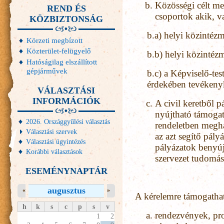
Közösségi célt me
REND ÉS
csoportok akik, 
KÖZBIZTONSÁG
b.a) helyi közintéz
Körzeti megbízott
Közterület-felügyelő
b.b) helyi közinté
Hatóságilag elszállított
gépjárművek
b.c) a Képviselő-test
érdekében tevékeny
VÁLASZTÁSI
INFORMÁCIÓK
A civil keretből pá
nyújtható támogatá
2026. Országgyűlési választás
rendeletben megha
Választási szervek
az azt segítő pályá
Választási ügyintézés
pályázatok benyújt
Korábbi választások
szervezet tudomás
ESEMÉNYNAPTÁR
augusztus
«
»
A kérelemre támogatha
h
k
s
c
p
s
v
rendezvények, pr
1
2