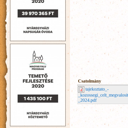
Csatolmány
tajekoztato_-
_kozossegi_celt_megvalosi
_2024.pdf