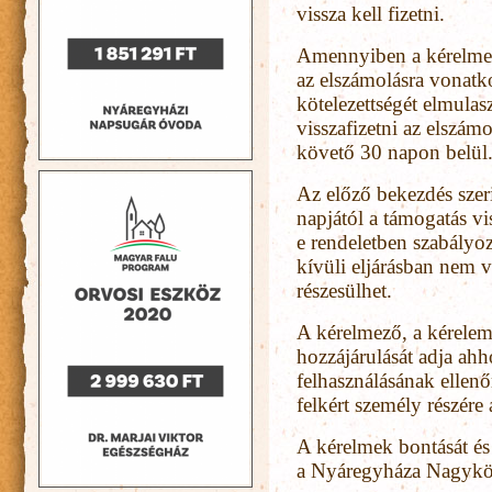
vissza kell fizetni.
Amennyiben a kérelmez
az elszámolásra vonatk
kötelezettségét elmulas
visszafizetni az elszám
követő 30 napon belül
Az előző bekezdés szeri
napjától a támogatás vi
e rendeletben szabályoz
kívüli eljárásban nem 
részesülhet.
A kérelmező, a kérelem
hozzájárulását adja ahh
felhasználásának ellenő
felkért személy részére a
A kérelmek bontását és k
a Nyáregyháza Nagyköz