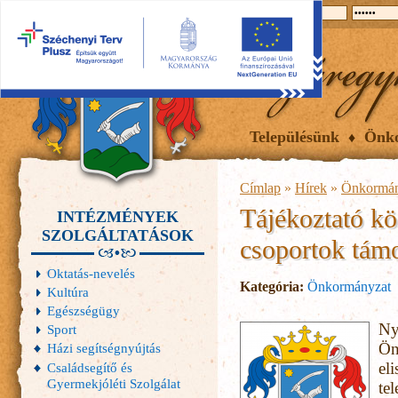
2026.08.09, vasárnap
Hírek
Események
Galéria
Településünk
Önk
Címlap
»
Hírek
»
Önkormán
Tájékoztató kö
INTÉZMÉNYEK
SZOLGÁLTATÁSOK
csoportok támo
Oktatás-nevelés
Kategória:
Önkormányzat
Kultúra
Egészségügy
Ny
Sport
Ön
Házi segítségnyújtás
el
Családsegítő és
Gyermekjóléti Szolgálat
te