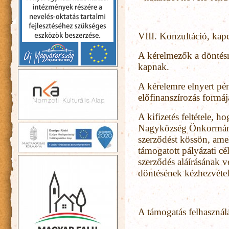
VIII. Konzultáció, kap
A kérelmezők a döntésrő
kapnak.
A kérelemre elnyert pén
előfinanszírozás formáj
A kifizetés feltétele, 
Nagyközség Önkormányz
szerződést kössön, ame
támogatott pályázati cél
szerződés aláírásának v
döntésének kézhezvételé
A támogatás felhaszná