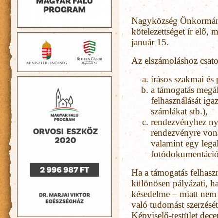
Nagyközség Önkormány
kötelezettséget ír elő,
január 15.
Az elszámoláshoz csatol
írásos szakmai és
a támogatás megál
felhasználását ig
számlákat stb.),
rendezvényhez nyú
rendezvényre von
valamint egy legal
fotódokumentáció
Ha a támogatás felhasz
különösen pályázati, ha
késedelme – miatt nem 
való tudomást szerzésé
Képviselő-testület dece