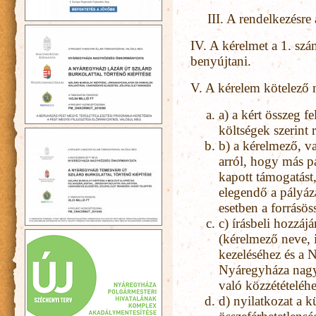
III. A rendelkezésre
IV. A kérelmet a 1. szá
benyújtani.
V. A kérelem kötelező m
a) a kért összeg f
költségek szerint 
b) a kérelmező, va
arról, hogy más p
kapott támogatást
elegendő a pályáz
esetben a forrásöss
c) írásbeli hozzáj
(kérelmező neve, i
kezeléséhez és a 
Nyáregyháza nagyk
való közzétételéhe
d) nyilatkozat a k