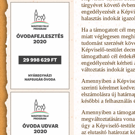
tárgyévet követő évben
engedélyezését a Képvis
halasztás indokát igaz
Ha a támogatott cél me
miatt véglegesen meghi
tudomást szerzését köv
Képviselő-testület decem
támogatható cél érdeké
engedélyezését kérheti 
változtatás indokát ig
Amennyiben a Képviselő
szerinti kérelmet kedve
elszámolásra új határna
későbbi a felhasználás 
Amennyiben a támogatás
megváltoztatására vona
úgy a Képviselő-testület
az elutasító határozat 