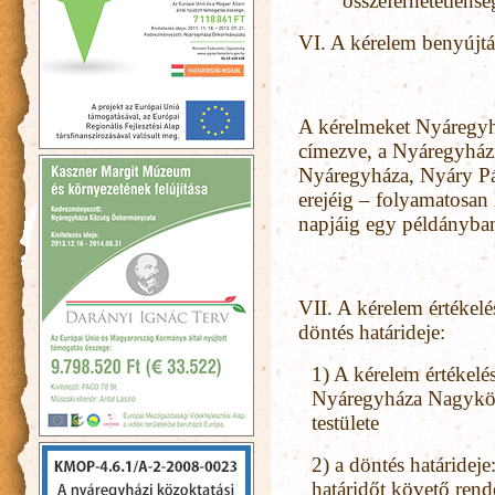
összeférhetetlenség
VI. A kérelem benyújtá
A kérelmeket Nyáregy
címezve, a Nyáregyházi
Nyáregyháza, Nyáry Pál 
erejéig – folyamatosan
napjáig egy példányba
VII. A kérelem értékelé
döntés határideje:
1) A kérelem értékelé
Nyáregyháza Nagykö
testülete
2) a döntés határideje
határidőt követő rende