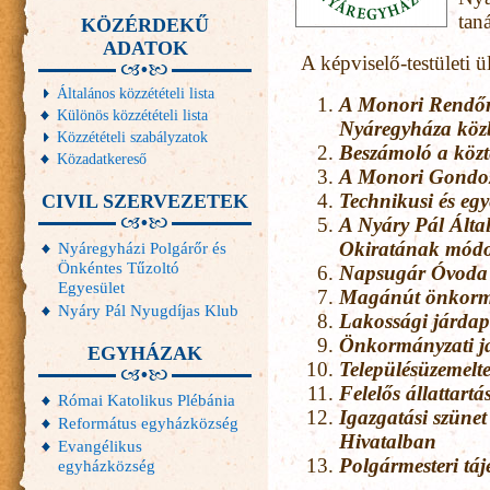
tan
KÖZÉRDEKŰ
ADATOK
A képviselő-testületi ül
Általános közzétételi lista
A Monori Rendőr
Különös közzétételi lista
Nyáregyháza közb
Közzétételi szabályzatok
Beszámoló a közte
Közadatkereső
A Monori Gondoz
Technikusi és egy
CIVIL SZERVEZETEK
A Nyáry Pál Által
Okiratának módo
Nyáregyházi Polgárőr és
Önkéntes Tűzoltó
Napsugár Óvoda 
Egyesület
Magánút önkormá
Nyáry Pál Nyugdíjas Klub
Lakossági járda
Önkormányzati já
EGYHÁZAK
Településüzemelte
Felelős állattartá
Római Katolikus Plébánia
Igazgatási szüne
Református egyházközség
Hivatalban
Evangélikus
Polgármesteri táj
egyházközség