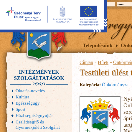
2026.08.09, vasárnap
Hírek
Események
Galéria
Településünk
Önk
Címlap
»
Hírek
»
Önkormán
Testületi ülést 
INTÉZMÉNYEK
SZOLGÁLTATÁSOK
Kategória:
Önkormányzat
Oktatás-nevelés
Kultúra
Nyá
Egészségügy
Önk
Sport
sor
Házi segítségnyújtás
ápr
Családsegítő és
tart
Gyermekjóléti Szolgálat
Nyá