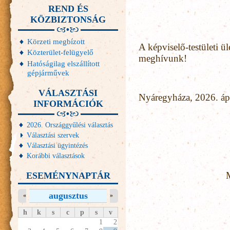
REND ÉS
KÖZBIZTONSÁG
Körzeti megbízott
A képviselő-testületi ül
Közterület-felügyelő
meghívunk!
Hatóságilag elszállított
gépjárművek
VÁLASZTÁSI
Nyáregyháza, 2026. áp
INFORMÁCIÓK
2026. Országgyűlési választás
Választási szervek
Választási ügyintézés
Korábbi választások
ESEMÉNYNAPTÁR
augusztus
«
»
h
k
s
c
p
s
v
1
2