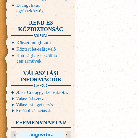
Evangélikus
egyházközség
REND ÉS
KÖZBIZTONSÁG
Körzeti megbízott
Közterület-felügyelő
Hatóságilag elszállított
gépjárművek
VÁLASZTÁSI
INFORMÁCIÓK
2026. Országgyűlési választás
Választási szervek
Választási ügyintézés
Korábbi választások
ESEMÉNYNAPTÁR
augusztus
«
»