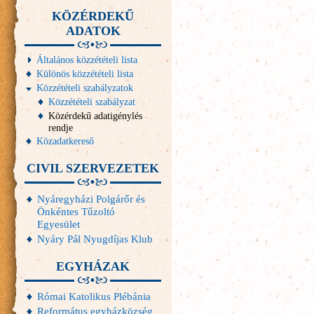
KÖZÉRDEKŰ
ADATOK
Általános közzétételi lista
Különös közzétételi lista
Közzétételi szabályzatok
Közzétételi szabályzat
Közérdekű adatigénylés
rendje
Közadatkereső
CIVIL SZERVEZETEK
Nyáregyházi Polgárőr és
Önkéntes Tűzoltó
Egyesület
Nyáry Pál Nyugdíjas Klub
EGYHÁZAK
Római Katolikus Plébánia
Református egyházközség