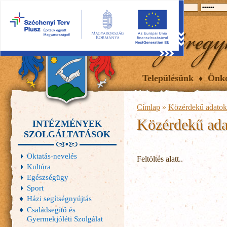
2026.08.06, csütörtök
Hírek
Események
Galéria
Településünk
Önk
Címlap
»
Közérdekű adatok
Közérdekű ada
INTÉZMÉNYEK
SZOLGÁLTATÁSOK
Oktatás-nevelés
Feltöltés alatt..
Kultúra
Egészségügy
Sport
Házi segítségnyújtás
Családsegítő és
Gyermekjóléti Szolgálat