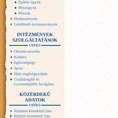
Építési ügyek
Pénzügyek
Pénztár
Hirdetmények
Letölthető nyomtatványok
INTÉZMÉNYEK
SZOLGÁLTATÁSOK
Oktatás-nevelés
Kultúra
Egészségügy
Sport
Házi segítségnyújtás
Családsegítő és
Gyermekjóléti Szolgálat
KÖZÉRDEKŰ
ADATOK
Általános közzétételi lista
Különös közzétételi lista