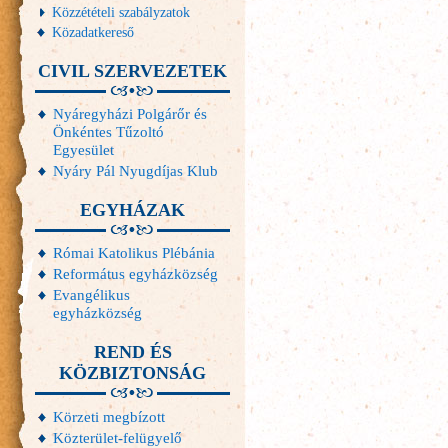
Közzétételi szabályzatok
Közadatkereső
CIVIL SZERVEZETEK
Nyáregyházi Polgárőr és
Önkéntes Tűzoltó
Egyesület
Nyáry Pál Nyugdíjas Klub
EGYHÁZAK
Római Katolikus Plébánia
Református egyházközség
Evangélikus
egyházközség
REND ÉS
KÖZBIZTONSÁG
Körzeti megbízott
Közterület-felügyelő