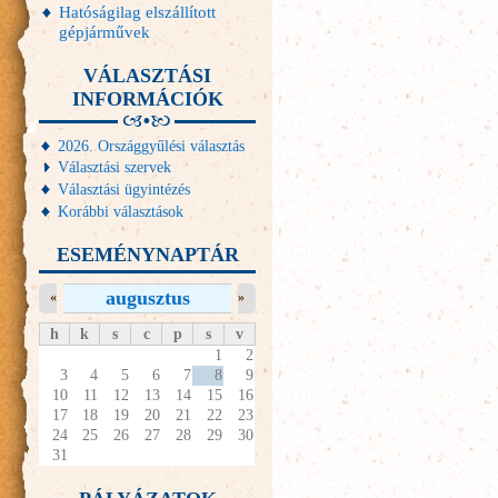
Hatóságilag elszállított
gépjárművek
VÁLASZTÁSI
INFORMÁCIÓK
2026. Országgyűlési választás
Választási szervek
Választási ügyintézés
Korábbi választások
ESEMÉNYNAPTÁR
augusztus
«
»
h
k
s
c
p
s
v
1
2
3
4
5
6
7
8
9
10
11
12
13
14
15
16
17
18
19
20
21
22
23
24
25
26
27
28
29
30
31