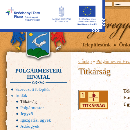
2026.08.08, szombat
Hírek
Események
Galéria
Településünk
Önk
Címlap
»
Polgármesteri Hiv
Titkárság
POLGÁRMESTERI
HIVATAL
Szervezeti felépítés
Tel
Irodák
E-
Titkárság
Ügy
Polgármester
Jegyző
Igazgatási ügyek
Adóügyek