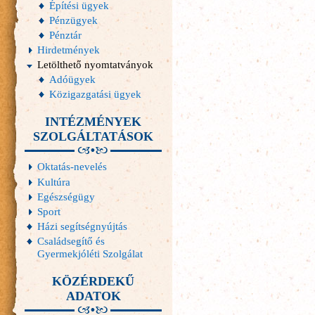
Építési ügyek
Pénzügyek
Pénztár
Hirdetmények
Letölthető nyomtatványok
Adóügyek
Közigazgatási ügyek
INTÉZMÉNYEK
SZOLGÁLTATÁSOK
Oktatás-nevelés
Kultúra
Egészségügy
Sport
Házi segítségnyújtás
Családsegítő és
Gyermekjóléti Szolgálat
KÖZÉRDEKŰ
ADATOK