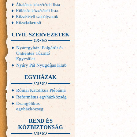
Általános közzétételi lista
Különös közzétételi lista
Közzétételi szabályzatok
Közadatkereső
CIVIL SZERVEZETEK
Nyáregyházi Polgárőr és
Önkéntes Tűzoltó
Egyesület
Nyáry Pál Nyugdíjas Klub
EGYHÁZAK
Római Katolikus Plébánia
Református egyházközség
Evangélikus
egyházközség
REND ÉS
KÖZBIZTONSÁG