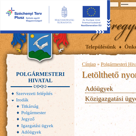
2026.08.06, csütörtök
Hírek
Események
Galéria
Településünk
Önk
Címlap
»
Polgármesteri Hiv
Letölthető ny
POLGÁRMESTERI
HIVATAL
Adóügyek
Szervezeti felépítés
Közigazgatási ügy
Irodák
Titkárság
Polgármester
Jegyző
Igazgatási ügyek
Adóügyek