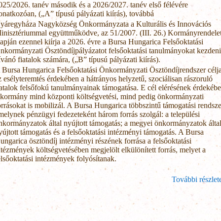
025/2026. tanév második és a 2026/2027. tanév első félévére
onatkozóan, („A” típusú pályázati kiírás), továbbá
yáregyháza Nagyközség Önkormányzata a Kulturális és Innovációs
inisztériummal együttműködve, az 51/2007. (III. 26.) Kormányrendele
lapján ezennel kiírja a 2026. évre a Bursa Hungarica Felsőoktatási
nkormányzati Ösztöndíjpályázatot felsőoktatási tanulmányokat kezdeni
ívánó fiatalok számára, („B” típusú pályázati kiírás).
 Bursa Hungarica Felsőoktatási Önkormányzati Ösztöndíjrendszer célj
z esélyteremtés érdekében a hátrányos helyzetű, szociálisan rászoruló
iatalok felsőfokú tanulmányainak támogatása. E cél elérésének érdekéb
 kormány mind központi költségvetési, mind pedig önkormányzati
orrásokat is mobilizál. A Bursa Hungarica többszintű támogatási rendsze
melynek pénzügyi fedezeteként három forrás szolgál: a települési
nkormányzatok által nyújtott támogatás; a megyei önkormányzatok álta
yújtott támogatás és a felsőoktatási intézményi támogatás. A Bursa
ungarica ösztöndíj intézményi részének forrása a felsőoktatási
ntézmények költségvetésében megjelölt elkülönített forrás, melyet a
elsőoktatási intézmények folyósítanak.
További részlet