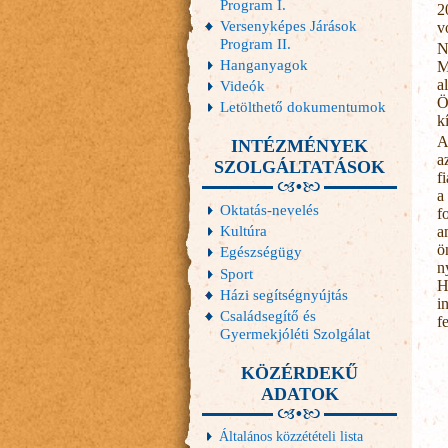
Program I.
2
Versenyképes Járások
v
Program II.
N
Hanganyagok
M
a
Videók
Ö
Letölthető dokumentumok
k
A
INTÉZMÉNYEK
a
SZOLGÁLTATÁSOK
f
a
Oktatás-nevelés
f
Kultúra
a
ö
Egészségügy
n
Sport
H
Házi segítségnyújtás
i
Családsegítő és
f
Gyermekjóléti Szolgálat
KÖZÉRDEKŰ
ADATOK
Általános közzétételi lista