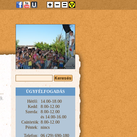
KERESÉS ŰRLAP
Keresés
ÜGYFÉLFOGADÁS
9.
Hétfő:
1
4.00-18.00
Kedd:
8.00-12.00
Szerda:
8.00-12.00
és
14.00-16.00
Csütörtök:
8.00-12.00
Péntek:
nincs
Telefon:
06 (29) 690-180