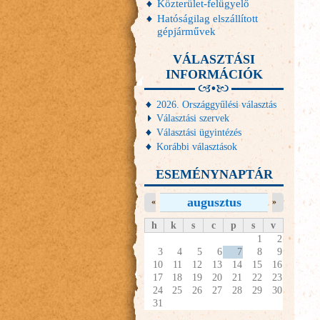
Közterület-felügyelő
Hatóságilag elszállított
gépjárművek
VÁLASZTÁSI
INFORMÁCIÓK
2026. Országgyűlési választás
Választási szervek
Választási ügyintézés
Korábbi választások
ESEMÉNYNAPTÁR
augusztus
«
»
h
k
s
c
p
s
v
1
2
3
4
5
6
7
8
9
10
11
12
13
14
15
16
17
18
19
20
21
22
23
24
25
26
27
28
29
30
31