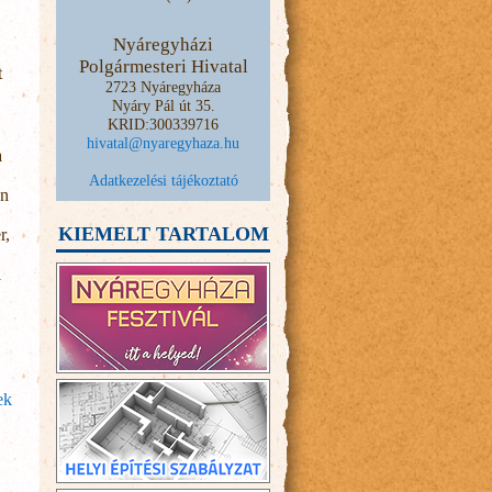
Nyáregyházi
Polgármesteri Hivatal
t
2723 Nyáregyháza
Nyáry Pál út 35.
KRID:300339716
hivatal@nyaregyhaza.hu
a
Adatkezelési tájékoztató
en
KIEMELT TARTALOM
r,
l
ek