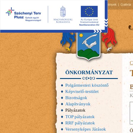
2026.08.07, péntek
Hírek
Események
Galéria
C
ÖNKORMÁNYZAT
Polgármesteri köszöntő
B
Képviselő-testület
K
Bizottságok
Alapítványok
Pályázatok
TOP pályázatok
RRF pályázatok
Versenyképes Járások
Ö