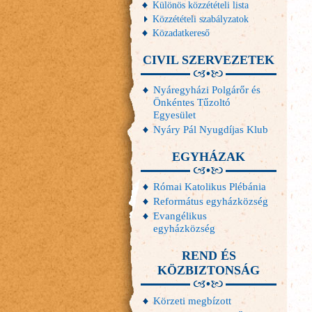
Különös közzétételi lista
Közzétételi szabályzatok
Közadatkereső
CIVIL SZERVEZETEK
Nyáregyházi Polgárőr és
Önkéntes Tűzoltó
Egyesület
Nyáry Pál Nyugdíjas Klub
EGYHÁZAK
Római Katolikus Plébánia
Református egyházközség
Evangélikus
egyházközség
REND ÉS
KÖZBIZTONSÁG
Körzeti megbízott