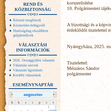
korszerűsítése
REND ÉS
10.
Polgármesteri tájék
KÖZBIZTONSÁG
Körzeti megbízott
A bizottsági és a képvi
Közterület-felügyelő
érdeklődőt tisztelettel
Hatóságilag elszállított
gépjárművek
VÁLASZTÁSI
Nyáregyháza, 2025. má
INFORMÁCIÓK
2026. Országgyűlési választás
Tisztelettel:
Választási szervek
Mészáros Sándor
Választási ügyintézés
polgármester
Korábbi választások
ESEMÉNYNAPTÁR
augusztus
«
»
h
k
s
c
p
s
v
1
2