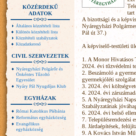
Tel
KÖZÉRDEKŰ
tart
ADATOK
A bizottsági és a képvis
Nyáregyházi Polgármest
Általános közzétételi lista
Különös közzétételi lista
Pál út 37.)
Közzétételi szabályzatok
Közadatkereső
A képviselő-testületi ül
CIVIL SZERVEZETEK
1.
A Monor Hivatásos 
2024. évi tűzvédelmi t
Nyáregyházi Polgárőr és
2.
Beszámoló a gyerme
Önkéntes Tűzoltó
gyermekjóléti szolgála
Egyesület
3.
2024. évi költségve
Nyáry Pál Nyugdíjas Klub
4.
2024. évi zárszámad
EGYHÁZAK
5.
A Nyáregyházi Napsu
Szabályzatának jóváha
Római Katolikus Plébánia
6.
2024. évi belső ellen
Református egyházközség
7.
Településrendezési 
Evangélikus
8.
Járdaépítések, felújí
egyházközség
9.
A Kovács István Műv