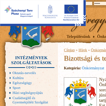
2026.08.09, vasárnap
Hírek
Események
Galéria
Településünk
Önk
Címlap
»
Hírek
»
Önkormán
Bizottsági és t
INTÉZMÉNYEK
SZOLGÁLTATÁSOK
Kategória:
Önkormányzat
Oktatás-nevelés
Kultúra
Nyá
Egészségügy
Önk
Sport
sor
Házi segítségnyújtás
jún
Családsegítő és
tart
Gyermekjóléti Szolgálat
Ezt