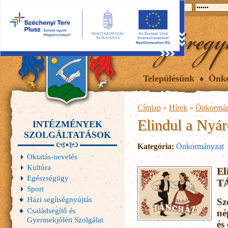
2026.08.07, péntek
Hírek
Események
Galéria
Településünk
Önk
Címlap
»
Hírek
»
Önkormán
Elindul a Nyá
INTÉZMÉNYEK
SZOLGÁLTATÁSOK
Kategória:
Önkormányzat
Oktatás-nevelés
Kultúra
E
Egészségügy
T
Sport
Házi segítségnyújtás
Sz
Családsegítő és
né
Gyermekjóléti Szolgálat
és