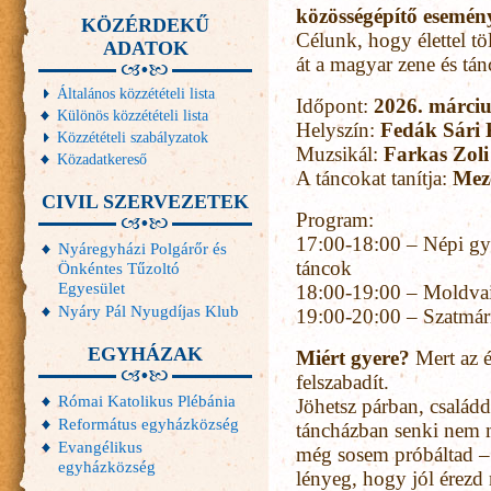
közösségépítő esemén
KÖZÉRDEKŰ
Célunk, hogy élettel tö
ADATOK
át a magyar zene és tán
Általános közzétételi lista
Időpont:
2026. márciu
Különös közzétételi lista
Helyszín:
Fedák Sári 
Közzétételi szabályzatok
Muzsikál:
Farkas Zoli
Közadatkereső
A táncokat tanítja:
Mez
CIVIL SZERVEZETEK
Program:
17:00-18:00 – Népi gy
Nyáregyházi Polgárőr és
táncok
Önkéntes Tűzoltó
Egyesület
18:00-19:00 – Moldvai
Nyáry Pál Nyugdíjas Klub
19:00-20:00 – Szatmári
EGYHÁZAK
Miért gyere?
Mert az é
felszabadít.
Római Katolikus Plébánia
Jöhetsz párban, családd
Református egyházközség
táncházban senki nem m
Evangélikus
még sosem próbáltad – 
egyházközség
lényeg, hogy jól érezd