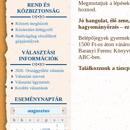
Megmutatjuk a lépéseke
REND ÉS
hoznod.
KÖZBIZTONSÁG
Jó hangulat, élő zene
Körzeti megbízott
hagyományőrzés – ez
Közterület-felügyelő
Hatóságilag elszállított
Belépőjegyek gyermeke
gépjárművek
1500 Ft-os áron vásáro
Baranyi Ferenc Könyvt
VÁLASZTÁSI
ABC-ben.
INFORMÁCIÓK
Találkozzunk a táncp
2026. Országgyűlési választás
Választási szervek
Választási ügyintézés
Korábbi választások
ESEMÉNYNAPTÁR
augusztus
«
»
h
k
s
c
p
s
v
1
2