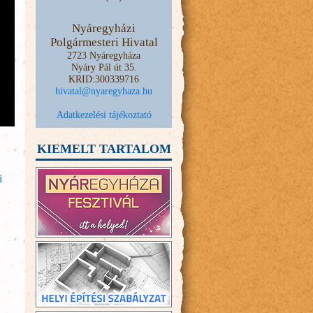
Nyáregyházi
Polgármesteri Hivatal
2723 Nyáregyháza
Nyáry Pál út 35.
KRID:300339716
hivatal@nyaregyhaza.hu
Adatkezelési tájékoztató
KIEMELT TARTALOM
i