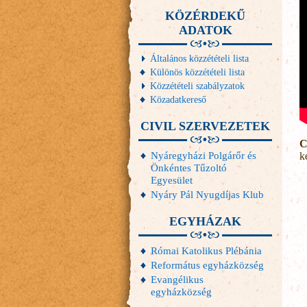
KÖZÉRDEKŰ
ADATOK
Általános közzétételi lista
Különös közzétételi lista
Közzétételi szabályzatok
Közadatkereső
CIVIL SZERVEZETEK
C
Nyáregyházi Polgárőr és
k
Önkéntes Tűzoltó
Egyesület
Nyáry Pál Nyugdíjas Klub
EGYHÁZAK
Római Katolikus Plébánia
Református egyházközség
Evangélikus
egyházközség