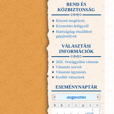
REND ÉS
KÖZBIZTONSÁG
Körzeti megbízott
Közterület-felügyelő
Hatóságilag elszállított
gépjárművek
VÁLASZTÁSI
INFORMÁCIÓK
2026. Országgyűlési választás
Választási szervek
Választási ügyintézés
Korábbi választások
ESEMÉNYNAPTÁR
augusztus
«
»
h
k
s
c
p
s
v
1
2