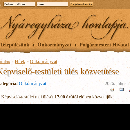
a
Településünk
Önkormányzat
Polgármesteri Hivatal
ímlap
»
Hírek
»
Önkormányzat
Képviselő-testületi ülés közvetítése
ategória:
Önkormányzat
2026. július 2
 Képviselő-testület mai ülését
17.00 órától
élőben közvetítjük.