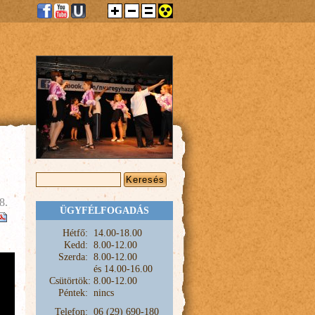
KERESÉS ŰRLAP
Keresés
8.
ÜGYFÉLFOGADÁS
Hétfő:
1
4.00-18.00
Kedd:
8.00-12.00
Szerda:
8.00-12.00
és
14.00-16.00
Csütörtök:
8.00-12.00
Péntek:
nincs
Telefon:
06 (29) 690-180