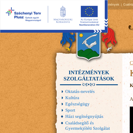
2026.08.08, szombat
Hírek
Események
Galéri
C
INTÉZMÉNYEK
SZOLGÁLTATÁSOK
K
Oktatás-nevelés
Kultúra
A
Egészségügy
Sport
Házi segítségnyújtás
Családsegítő és
Gyermekjóléti Szolgálat