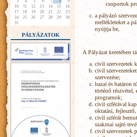
3
4
5
6
7
8
9
csoportok pr
10
11
12
13
14
15
16
17
18
19
20
21
22
23
a pályázó szervezet
24
25
26
27
28
29
30
mellékleteket a pá
31
nyújtja be,
PÁLYÁZATOK
A Pályázat keretében 
civil szervezetek
civil szervezeteke
szervezése;
hazai és határon 
történő részvétel, 
programok;
civil szférával ka
oktatási, fejleszt
civil szférát bemu
szakmai sajtó tev
civil szervezetek 