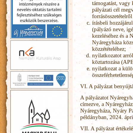
támogatást, vagy 
pályázati cél megv
forrásösszetételről
írásbeli hozzájáru
(pályázó neve, igé
kezeléséhez és a 
Nyáregyháza közsé
közzétételéhez;
nyilatkozatot arró
köztartozása (APE
nyilatkozat a külö
összeférhetetlenség
VI. A pályázat benyújtá
A pályázatot Nyáregy
címezve, a Nyáregyház
Nyáregyháza, Nyáry Pál
példányban, 2024. ápril
VII. A pályázat értékel