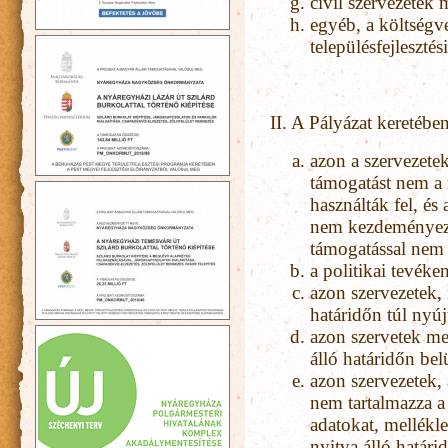
civil szervezetek
egyéb, a költségv
településfejleszté
II. A Pályázat keretéb
azon a szervezete
támogatást nem a 
használták fel, és
nem kezdeményezt
támogatással nem 
a politikai tevéke
azon szervezetek, 
határidőn túl nyúj
azon szervetek me
álló határidőn bel
azon szervezetek,
nem tartalmazza a 
adatokat, mellékle
nyitva álló határi