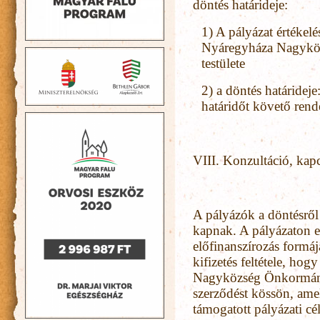
döntés határideje:
1) A pályázat értékelé
Nyáregyháza Nagykö
testülete
2) a döntés határideje
határidőt követő rende
VIII. Konzultáció, kap
A pályázók a döntésről 
kapnak. A pályázaton el
előfinanszírozás formáj
kifizetés feltétele, ho
Nagyközség Önkormányz
szerződést kössön, ame
támogatott pályázati cél