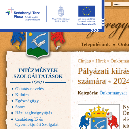
2026.08.08, szombat
Hírek
Események
Galéria
Településünk
Önk
Címlap
»
Hírek
»
Önkormán
Pályázati kiírá
INTÉZMÉNYEK
SZOLGÁLTATÁSOK
számára - 202
Oktatás-nevelés
Kategória:
Önkormányzat
Kultúra
Egészségügy
Ny
Sport
Ön
Házi segítségnyújtás
el
Családsegítő és
Gyermekjóléti Szolgálat
te