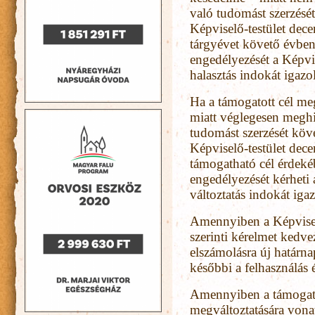
való tudomást szerzésé
Képviselő-testület dece
tárgyévet követő évben
engedélyezését a Képvis
halasztás indokát igaz
Ha a támogatott cél meg
miatt véglegesen meghi
tudomást szerzését köv
Képviselő-testület decem
támogatható cél érdeké
engedélyezését kérheti 
változtatás indokát ig
Amennyiben a Képviselő
szerinti kérelmet kedve
elszámolásra új határna
későbbi a felhasználás 
Amennyiben a támogatás
megváltoztatására vona