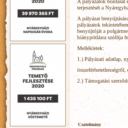
A pályázatok bontását é
terjesztését a Nyáregy
A pályázat benyújtására
pályázatok tekintetében
benyújtóját a polgármes
hiánypótlásra szólítja fe
Mellékletek:
1.) Pályázati adatlap, n
összeférhetetlenségről, 
2.) Támogatási szerződé
Csatolmány