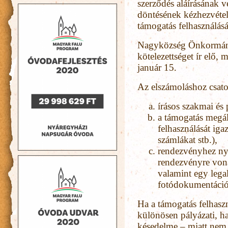
szerződés aláírásának v
döntésének kézhezvételé
támogatás felhasználás
Nagyközség Önkormány
kötelezettséget ír elő,
január 15.
Az elszámoláshoz csatol
írásos szakmai és
a támogatás megál
felhasználását ig
számlákat stb.),
rendezvényhez nyú
rendezvényre von
valamint egy legal
fotódokumentáció
Ha a támogatás felhaszn
különösen pályázati, ha
késedelme – miatt nem 