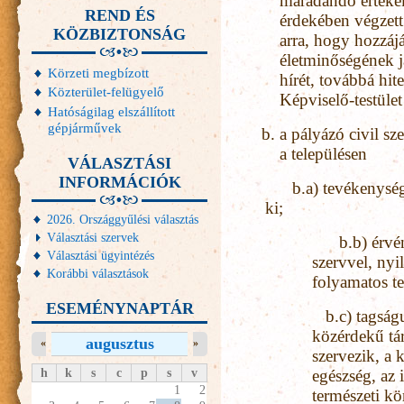
maradandó értékek
REND ÉS
érdekében végzet
KÖZBIZTONSÁG
arra, hogy hozzájá
életminőségének ja
Körzeti megbízott
hírét, továbbá hit
Közterület-felügyelő
Képviselő-testület 
Hatóságilag elszállított
gépjárművek
a pályázó civil s
a településen
VÁLASZTÁSI
INFORMÁCIÓK
b.a) tevékenységé
ki;
2026. Országgyűlési választás
Választási szervek
b.b) érvénye
Választási ügyintézés
szervvel, nyil
Korábbi választások
folyamatos t
ESEMÉNYNAPTÁR
b.c) tagságu
közérdekű tá
augusztus
«
»
szervezik, a 
h
k
s
c
p
s
v
egészség, az i
1
2
természeti kö