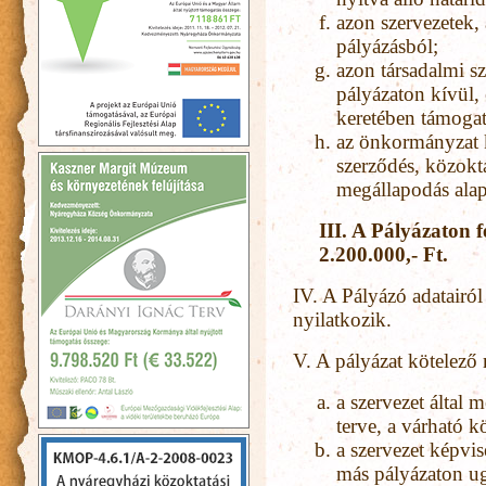
azon szervezetek,
pályázásból;
azon társadalmi s
pályázaton kívül
keretében támogatj
az önkormányzat kö
szerződés, közokt
megállapodás alapj
III. A Pályázaton f
2.200.000,- Ft.
IV. A Pályázó adatairól
nyilatkozik.
V. A pályázat kötelező 
a szervezet által 
terve, a várható kö
a szervezet képvise
más pályázaton ug