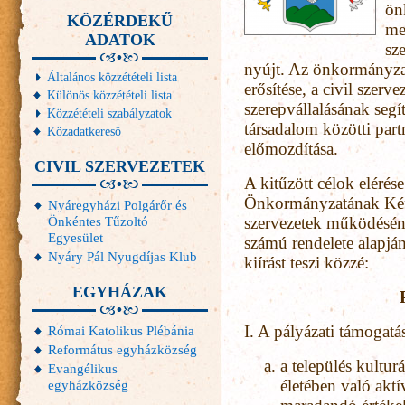
ön
KÖZÉRDEKŰ
me
ADATOK
sz
nyújt. Az önkormányzat
Általános közzétételi lista
erősítése, a civil szerv
Különös közzétételi lista
szerepvállalásának segí
Közzétételi szabályzatok
társadalom közötti par
Közadatkereső
előmozdítása.
CIVIL SZERVEZETEK
A kitűzött célok elér
Önkormányzatának Képvi
Nyáregyházi Polgárőr és
Önkéntes Tűzoltó
szervezetek működéséne
Egyesület
számú rendelete alapján
Nyáry Pál Nyugdíjas Klub
kiírást teszi közzé:
EGYHÁZAK
I. A pályázati támogatás
Római Katolikus Plébánia
Református egyházközség
a település kultur
Evangélikus
életében való aktí
egyházközség