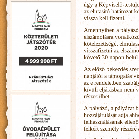
úgy a Képviselő-testület
az elutasító határozat 
vissza kell fizetni.
Amennyiben a pályázó a
elszámolásra vonatkozó
kötelezettségét elmulas
visszafizetni az elszám
követő 30 napon belül
Az előző bekezdés szeri
napjától a támogatás vi
az e rendeletben szabál
kívüli eljárásban nem 
részesülhet.
A pályázó, a pályázat 
hozzájárulását adja ahh
felhasználásának ellenő
felkért személy részére a