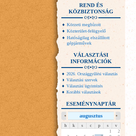
REND ÉS
KÖZBIZTONSÁG
Körzeti megbízott
Közterület-felügyelő
Hatóságilag elszállított
gépjárművek
VÁLASZTÁSI
INFORMÁCIÓK
2026. Országgyűlési választás
Választási szervek
Választási ügyintézés
Korábbi választások
ESEMÉNYNAPTÁR
augusztus
«
»
h
k
s
c
p
s
v
1
2