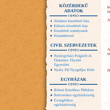
KÖZÉRDEKŰ
k
ADATOK
t
A
Általános közzétételi lista
Különös közzétételi lista
Közzétételi szabályzatok
Közadatkereső
CIVIL SZERVEZETEK
A
m
Nyáregyházi Polgárőr és
Önkéntes Tűzoltó
Egyesület
Nyáry Pál Nyugdíjas Klub
N
EGYHÁZAK
Római Katolikus Plébánia
Református egyházközség
Evangélikus
egyházközség