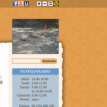
KERESÉS ŰRLAP
Keresés
ÜGYFÉLFOGADÁS
2.
Hétfő:
1
4.00-18.00
Kedd:
8.00-12.00
Szerda:
8.00-12.00
és
14.00-16.00
Csütörtök:
8.00-12.00
Péntek:
nincs
Telefon:
06 (29) 690-180