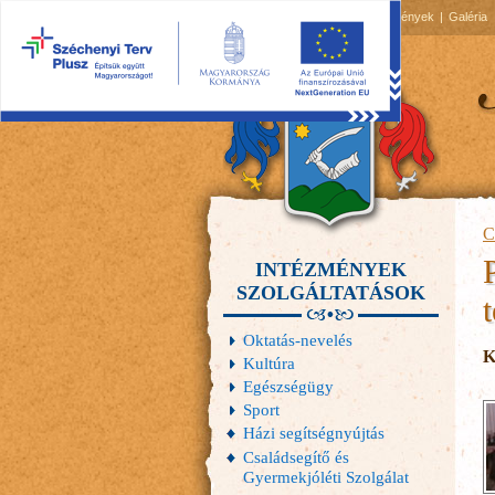
2026.08.07, péntek
Hírek
Események
Galéria
C
INTÉZMÉNYEK
SZOLGÁLTATÁSOK
t
Oktatás-nevelés
K
Kultúra
Egészségügy
Sport
Házi segítségnyújtás
Családsegítő és
Gyermekjóléti Szolgálat