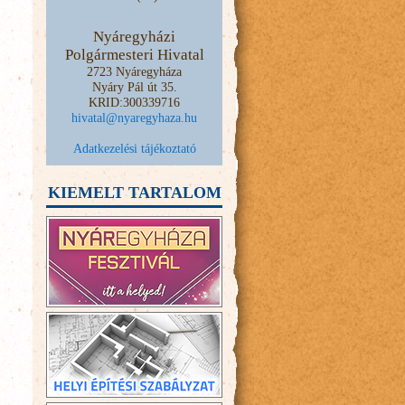
Nyáregyházi
Polgármesteri Hivatal
2723 Nyáregyháza
Nyáry Pál út 35.
KRID:300339716
hivatal@nyaregyhaza.hu
Adatkezelési tájékoztató
KIEMELT TARTALOM