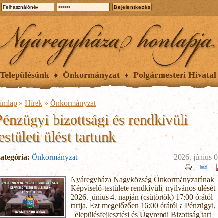
Településünk
Önkormányzat
Polgármesteri Hivatal
ímlap
»
Hírek
»
Önkormányzat
Pénzügyi bizottsági és rendkívüli
estületi ülést tartunk
ategória:
Önkormányzat
2026. június 0
Nyáregyháza Nagyközség Önkormányzatának
Képviselő-testülete rendkívüli, nyilvános ülését
2026. június 4. napján (csütörtök) 17:00 órától
tartja. Ezt megelőzően 16:00 órától a Pénzügyi,
Településfejlesztési és Ügyrendi Bizottság tart