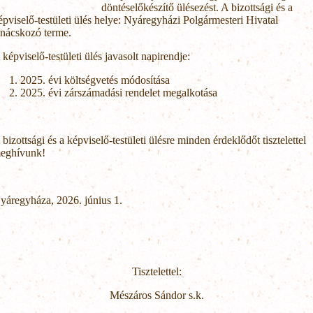
döntéselőkészítő ülésezést. A bizottsági és a
épviselő-testületi ülés helye: Nyáregyházi Polgármesteri Hivatal
anácskozó terme.
 képviselő-testületi ülés javasolt napirendje:
2025. évi költségvetés módosítása
2025. évi zárszámadási rendelet megalkotása
 bizottsági és a képviselő-testületi ülésre minden érdeklődőt tisztelettel
eghívunk!
yáregyháza, 2026. június 1.
Tisztelettel:
Mészáros Sándor s.k.