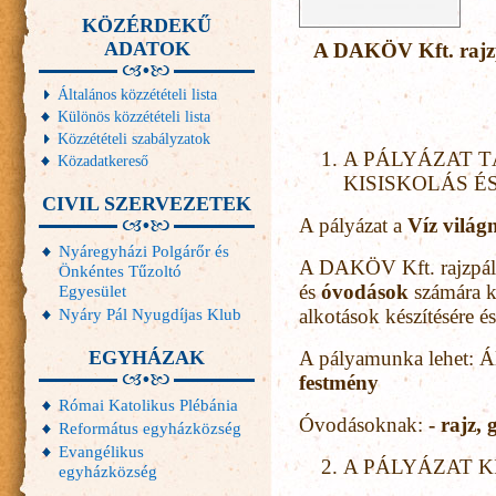
KÖZÉRDEKŰ
ADATOK
A DAKÖV Kft. rajzp
Általános közzétételi lista
Különös közzétételi lista
Közzétételi szabályzatok
A PÁLYÁZAT T
Közadatkereső
KISISKOLÁS 
CIVIL SZERVEZETEK
A pályázat a
Víz vilá
Nyáregyházi Polgárőr és
A DAKÖV Kft. rajzpály
Önkéntes Tűzoltó
és
óvodások
számára k
Egyesület
Nyáry Pál Nyugdíjas Klub
alkotások készítésére é
EGYHÁZAK
A pályamunka lehet: Á
festmény
Római Katolikus Plébánia
Óvodásoknak:
- rajz,
Református egyházközség
Evangélikus
A PÁLYÁZAT KI
egyházközség