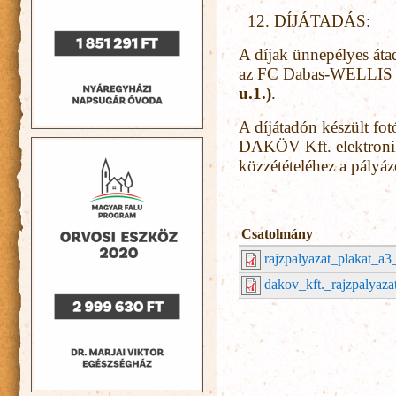
DÍJÁTADÁS:
A díjak ünnepélyes áta
az FC Dabas-WELLIS 
u.1.)
.
A díjátadón készült fo
DAKÖV Kft. elektroniku
közzétételéhez a pályáz
Csatolmány
rajzpalyazat_plakat_a3
dakov_kft._rajzpalyaza