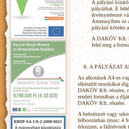
A pályázó kizáról
pályázhat. E felt
érvénytelenné vá
Amennyiben ez a 
pályázó köteles a
A DAKÖV Kft. ki
felel meg a for
A PÁLYÁZAT A
Az alkotások A4-es vag
elkészült munkákat digi
DAKÖV Kft. részére, m
eredeti formában a díjá
DAKÖV Kft. részére.
A befotózott vagy szke
felbontásban (max: 4
érkezzen, a fájlnévnek 