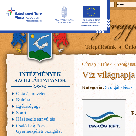
2026.08.07, péntek
Hírek
Események
Galéria
Településünk
Önk
Címlap
»
Hírek
»
Szolgálta
Víz világnapja
INTÉZMÉNYEK
SZOLGÁLTATÁSOK
Kategória:
Szolgáltatások
Oktatás-nevelés
Kultúra
Egészségügy
Sport
P
Házi segítségnyújtás
Családsegítő és
Gyermekjóléti Szolgálat