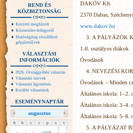
DAKÖV Kft.
REND ÉS
KÖZBIZTONSÁG
2370 Dabas, Széchenyi
Körzeti megbízott
www.dakov.hu
Közterület-felügyelő
Hatóságilag elszállított
A PÁLYÁZÓK 
gépjárművek
1-8. osztályos diákok
VÁLASZTÁSI
Óvodások
INFORMÁCIÓK
NEVEZÉSI KO
2026. Országgyűlési választás
Választási szervek
Óvodások – Minden cs
Választási ügyintézés
Korábbi választások
Általános iskola: 1–2. 
ESEMÉNYNAPTÁR
Általános iskola: 3–4. 
augusztus
«
»
Általános iskola: 5–8. 
h
k
s
c
p
s
v
A PÁLYÁZAT B
1
2