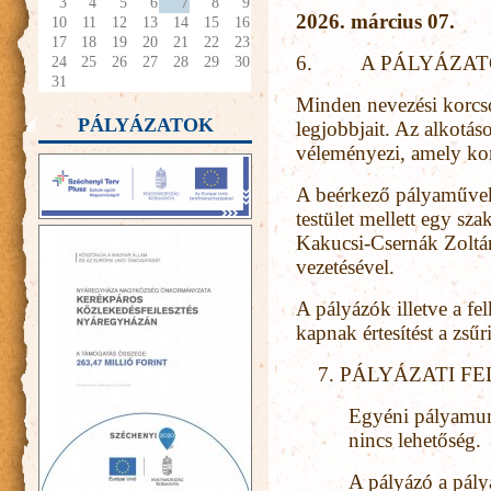
3
4
5
6
7
8
9
2026. március 07.
10
11
12
13
14
15
16
17
18
19
20
21
22
23
6. A PÁLYÁZATO
24
25
26
27
28
29
30
31
Minden nevezési korcs
PÁLYÁZATOK
legjobbjait. Az alkotás
véleményezi, amely kor
A beérkező pályaműve
testület mellett egy sza
Kakucsi-Csernák Zoltán
vezetésével.
A pályázók illetve a fe
kapnak értesítést a zsűr
PÁLYÁZATI FE
Egyéni pályamunk
nincs lehetőség.
A pályázó a pály