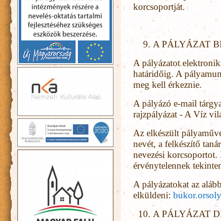
korcsoportját.
A PÁLYÁZAT B
A pályázatot elektroni
határidőig. A pályamu
meg kell érkeznie.
A pályázó e-mail tár
rajzpályázat - A Víz vi
Az elkészült pályaműv
nevét, a felkészítő taná
nevezési korcsoportot.
érvénytelennek tekinte
A pályázatokat az alábbi
elküldeni:
bukor.orso
A PÁLYÁZAT D