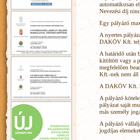
automatikusan elf
Nevezési díj ninc
Egy pályázó ma
A nyertes pályáz
DAKÖV Kft. telje
A határidő után 
kitöltött vagy a 
megfelelően bea
Kft.-nek nem áll
A DAKÖV Kft. kiz
A pályázó kötelez
pályázat saját mun
más személy jogá
A pályázó vállal
jogdíjas elemeke