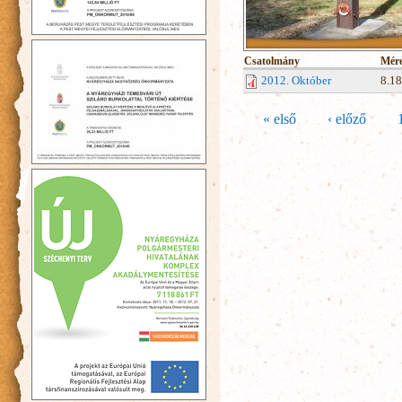
Csatolmány
Mére
2012. Október
8.1
Oldalak
« első
‹ előző