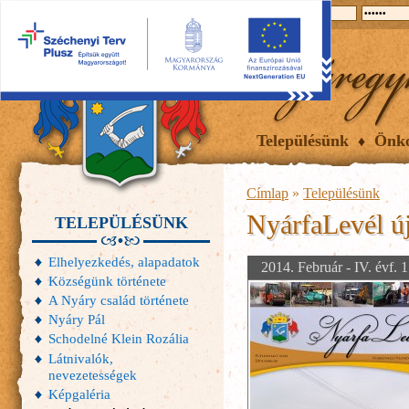
2026.08.09, vasárnap
Hírek
Események
Galéria
Településünk
Önk
Címlap
»
Településünk
NyárfaLevél ú
TELEPÜLÉSÜNK
Elhelyezkedés, alapadatok
2014. Február - IV. évf. 
Községünk története
A Nyáry család története
Nyáry Pál
Schodelné Klein Rozália
Látnivalók,
nevezetességek
Képgaléria