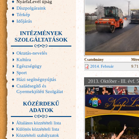
NyárfaLevél újság
Díszpolgáraink
Térkép
Időjárás
INTÉZMÉNYEK
SZOLGÁLTATÁSOK
Oktatás-nevelés
Kultúra
Csatolmány
Mére
Egészségügy
2014. Február
9.7
Sport
Házi segítségnyújtás
2013. Október - III. évf. 
Családsegítő és
Gyermekjóléti Szolgálat
KÖZÉRDEKŰ
ADATOK
Általános közzétételi lista
Különös közzétételi lista
Közzétételi szabályzatok