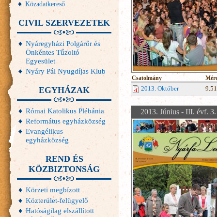
Közadatkereső
CIVIL SZERVEZETEK
Nyáregyházi Polgárőr és
Önkéntes Tűzoltó
Egyesület
Nyáry Pál Nyugdíjas Klub
Csatolmány
Mére
2013. Október
9.5
EGYHÁZAK
Római Katolikus Plébánia
2013. Június - III. évf. 3
Református egyházközség
Evangélikus
egyházközség
REND ÉS
KÖZBIZTONSÁG
Körzeti megbízott
Közterület-felügyelő
Hatóságilag elszállított