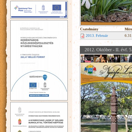
Csatolmány
Mére
2013. Február
6.3
2012. Október - II. évf. 