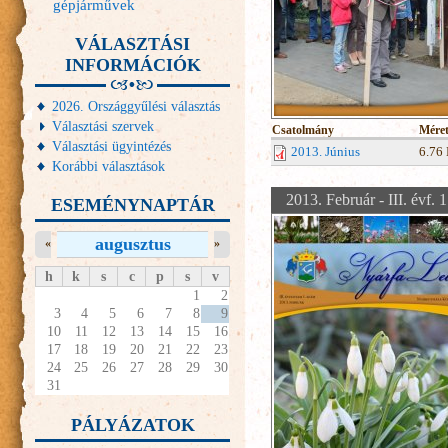
gépjárművek
VÁLASZTÁSI
INFORMÁCIÓK
2026. Országgyűlési választás
Választási szervek
Csatolmány
Mére
Választási ügyintézés
2013. Június
6.76
Korábbi választások
2013. Február - III. évf. 
ESEMÉNYNAPTÁR
augusztus
«
»
h
k
s
c
p
s
v
1
2
3
4
5
6
7
8
9
10
11
12
13
14
15
16
17
18
19
20
21
22
23
24
25
26
27
28
29
30
31
PÁLYÁZATOK