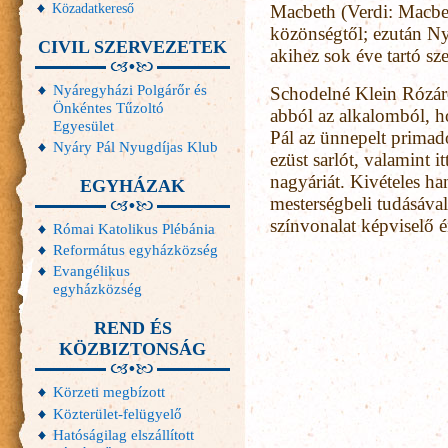
Közadatkereső
Macbeth (Verdi: Macbet
közönségtől; ezután Nyá
CIVIL SZERVEZETEK
akihez sok éve tartó sz
Nyáregyházi Polgárőr és
Schodelné Klein Rózár
Önkéntes Tűzoltó
abból az alkalomból, h
Egyesület
Pál az ünnepelt primad
Nyáry Pál Nyugdíjas Klub
ezüst sarlót, valamint 
nagyáriát. Kivételes ha
EGYHÁZAK
mesterségbeli tudásával
színvonalat képviselő 
Római Katolikus Plébánia
Református egyházközség
Evangélikus
egyházközség
REND ÉS
KÖZBIZTONSÁG
Körzeti megbízott
Közterület-felügyelő
Hatóságilag elszállított