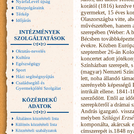
NyárfaLevél újság
korától (1816) kezdve 
Díszpolgáraink
gyermeket, 15 éves kor
Térkép
Olaszországba vitte, ah
Időjárás
művészetében, hanem a
INTÉZMÉNYEK
szerepében (Weber: A 
SZOLGÁLTATÁSOK
Bécsben továbbképezte m
évekre. Közben Európa-
Oktatás-nevelés
szeptember 26-án Koloz
Kultúra
koncertet adott jótéko
Egészségügy
Színházban szerepelt, s
Sport
(magyar) Nemzeti Szính
Házi segítségnyújtás
lett, noha állandó táma
Családsegítő és
szerényebb képességű 
Gyermekjóléti Szolgálat
intrikált ellene. 1841
szerződött. Ettől az időt
KÖZÉRDEKŰ
szerepkörről a drámai 
ADATOK
András igazgató. vissz
melyben
Szilágyi Erzsé
Általános közzétételi lista
komponálta, akárcsak 
Különös közzétételi lista
címszerepét is.1848 n
Közzétételi szabályzatok