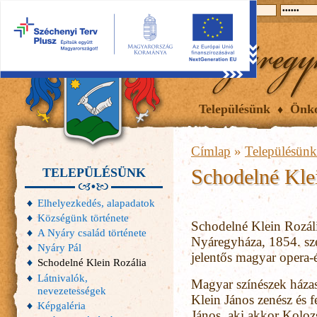
2026.08.09, vasárnap
Hírek
Események
Galéria
Településünk
Önk
Címlap
»
Településünk
Schodelné Kle
TELEPÜLÉSÜNK
Elhelyezkedés, alapadatok
Községünk története
Schodelné Klein Rozáli
A Nyáry család története
Nyáregyháza, 1854. sze
Nyáry Pál
jelentős magyar opera-
Schodelné Klein Rozália
Látnivalók,
Magyar színészek házas
nevezetességek
Klein János zenész és 
Képgaléria
János, aki akkor Koloz