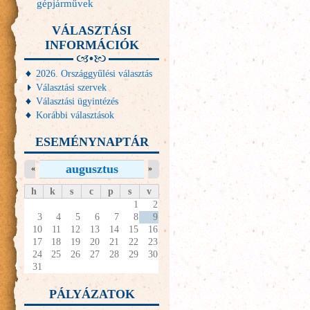
gépjárművek
VÁLASZTÁSI
INFORMÁCIÓK
2026. Országgyűlési választás
Választási szervek
Választási ügyintézés
Korábbi választások
ESEMÉNYNAPTÁR
augusztus
«
»
h
k
s
c
p
s
v
1
2
3
4
5
6
7
8
9
10
11
12
13
14
15
16
17
18
19
20
21
22
23
24
25
26
27
28
29
30
31
PÁLYÁZATOK