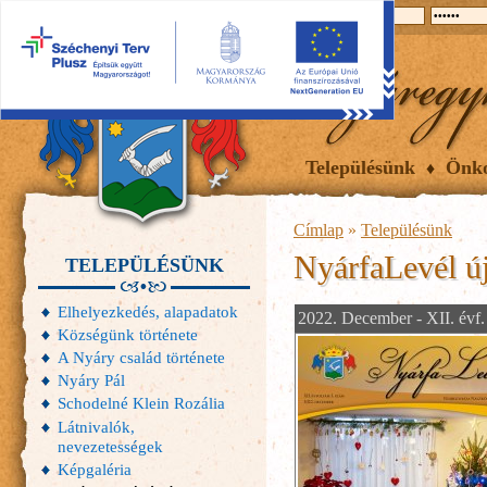
2026.08.06, csütörtök
Hírek
Események
Galéria
Településünk
Önk
Címlap
»
Településünk
NyárfaLevél ú
TELEPÜLÉSÜNK
Elhelyezkedés, alapadatok
2022. December - XII. évf.
Községünk története
A Nyáry család története
Nyáry Pál
Schodelné Klein Rozália
Látnivalók,
nevezetességek
Képgaléria