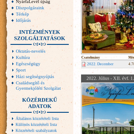
NyárfaLevél újság
Díszpolgáraink
Térkép
Időjárás
INTÉZMÉNYEK
SZOLGÁLTATÁSOK
Oktatás-nevelés
Kultúra
Csatolmány
Mér
Egészségügy
2022. December
4.
Sport
Házi segítségnyújtás
2022. Július - XII. évf. 1
Családsegítő és
Gyermekjóléti Szolgálat
KÖZÉRDEKŰ
ADATOK
Általános közzétételi lista
Különös közzétételi lista
Közzétételi szabályzatok