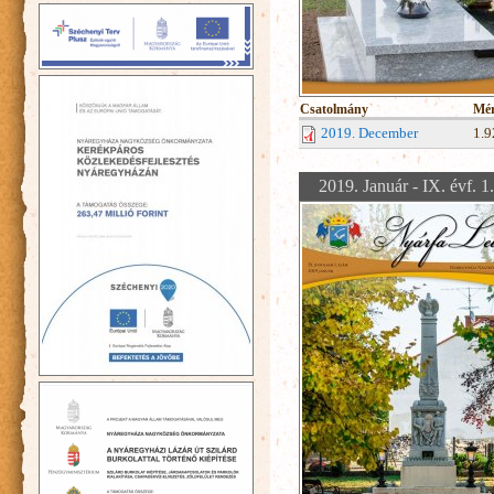
Csatolmány
Mér
2019. December
1.
2019. Január - IX. évf. 1