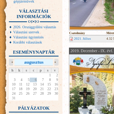
gépjárművek
VÁLASZTÁSI
INFORMÁCIÓK
2026. Országgyűlési választás
Választási szervek
Csatolmány
Méret
Választási ügyintézés
2021. Július
4.32
Korábbi választások
2019. December - IX. évf.
ESEMÉNYNAPTÁR
augusztus
«
»
h
k
s
c
p
s
v
1
2
3
4
5
6
7
8
9
10
11
12
13
14
15
16
17
18
19
20
21
22
23
24
25
26
27
28
29
30
31
PÁLYÁZATOK