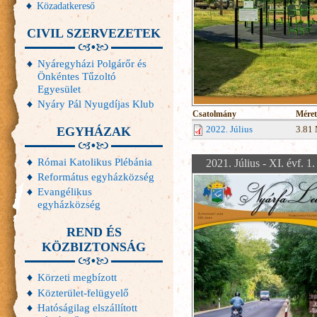
Közadatkereső
CIVIL SZERVEZETEK
Nyáregyházi Polgárőr és
Önkéntes Tűzoltó
Egyesület
Nyáry Pál Nyugdíjas Klub
Csatolmány
Méret
2022. Július
3.81
EGYHÁZAK
Római Katolikus Plébánia
2021. Július - XI. évf. 1
Református egyházközség
Evangélikus
egyházközség
REND ÉS
KÖZBIZTONSÁG
Körzeti megbízott
Közterület-felügyelő
Hatóságilag elszállított