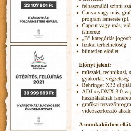
felhasználói szintű s
Canva vagy más, grafi
program ismerete (pl.
Capcut vagy más, vid
ismerete
„B” kategóriás jogosí
fizikai terhelhetőség
büntetlen előélet
Előnyt jelent:
műszaki, technikusi, s
gyakorlat, végzettség
Behringer X32 digitál
ADJ myDMX 3.0 vag
használatának ismeret
grafikai tervezőprogr
videószerkesztő alkal
A munkakörben ellát