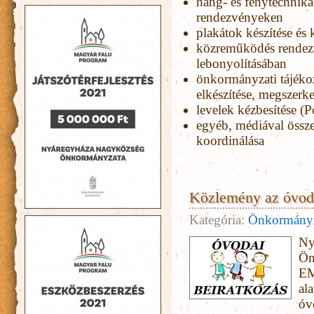
hang- és fénytechnika
rendezvényeken
plakátok készítése és 
közreműködés rendezv
lebonyolításában
önkormányzati tájékoz
elkészítése, megszerke
levelek kézbesítése (P
egyéb, médiával össze
koordinálása
Közlemény az óvoda
Kategória:
Önkormány
Ny
Ön
EM
al
óv