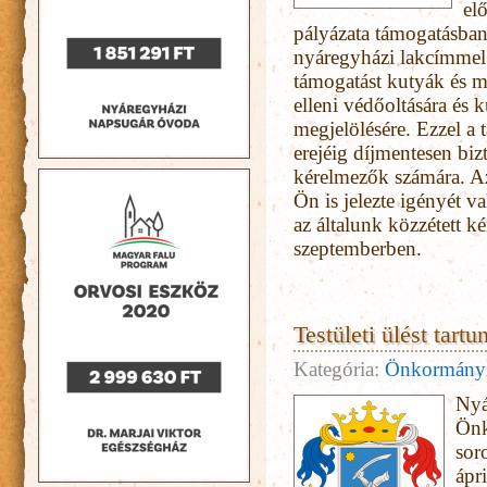
elő
pályázata támogatásban 
nyáregyházi lakcímmel r
támogatást kutyák és ma
elleni védőoltására és 
megjelölésére. Ezzel a 
erejéig díjmentesen bizt
kérelmezők számára. A
Ön is jelezte igényét v
az általunk közzétett ké
szeptemberben.
Testületi ülést tartu
Kategória:
Önkormány
Nyá
Önk
sor
ápr