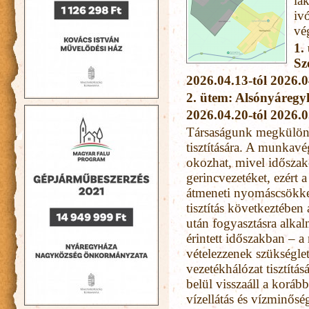
la
iv
vé
1.
Sz
2026.04.13-tól 2026.04
2. ütem: Alsónyáregy
2026.04.20-tól 2026.05
Társaságunk megkülönbö
tisztítására. A munkavé
okozhat, mivel időszako
gerincvezetéket, ezért a
átmeneti nyomáscsökken
tisztítás következtében 
után fogyasztásra alka
érintett időszakban – 
vételezzenek szükségle
vezetékhálózat tisztítá
belül visszaáll a korá
vízellátás és vízminősé