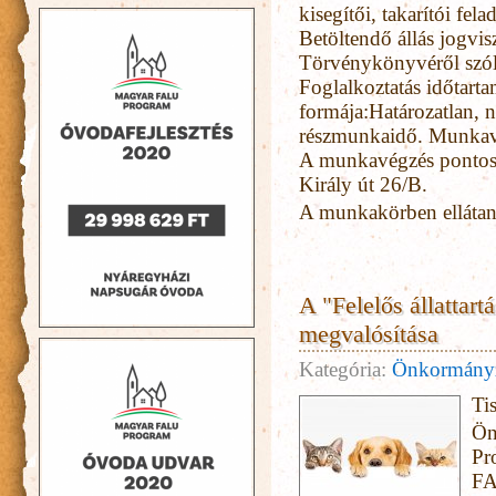
kisegítői, takarítói fel
Betöltendő állás jogv
Törvénykönyvéről szóló
Foglalkoztatás időtart
formája:Határozatlan, na
részmunkaidő. Munkavé
A munkavégzés pontos
Király út 26/B.
A munkakörben ellátan
A "Felelős állattart
megvalósítása
Kategória:
Önkormány
Tis
Ön
Pr
FA