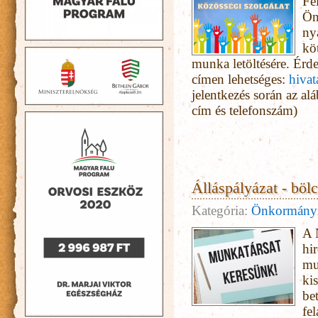
Fe
Ön
ny
kö
munka letöltésére. Érde
címen lehetséges:
hiva
jelentkezés során az alá
cím és telefonszám)
Álláspályázat - böl
Kategória:
Önkormány
A 
hi
mu
ki
be
fe