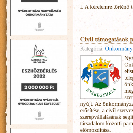
I. A kérelemre történő t
Civil támogatások p
Kategória:
Önkormány
Nyá
Önk
eli
tel
önk
meg
sze
nyújt. Az önkormányzat
erősítése, a civil szerv
szerepvállalásának segí
társadalom közötti par
előmozdítása.