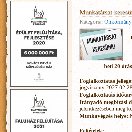
Munkatársat keresü
Kategória:
Önkormány
heti 20 órá
Foglalkoztatás jellege
jogviszony 2027.02.28
Foglalkoztatás időta
Irányadó megbízási d
jelentkezésében meg kel
Munkavégzés helye:
N
Feltételek: