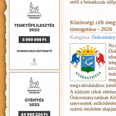
erről a beiratkozás id
Közösségi célt meg
támogatása - 2026
Kategória:
Önkormány
Nyá
Önk
eli
tel
kív
önk
meg
megvalósításához kérel
A kitűzött célok elér
Önkormányzatának Képvi
szervezetek működéséne
számú rendelete alapján 