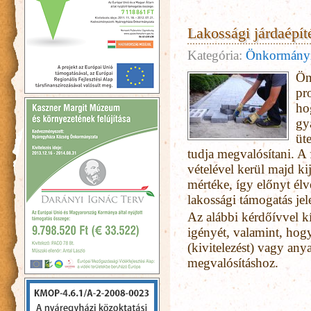
Lakossági járdaépí
Kategória:
Önkormány
Ön
pr
ho
gya
üt
tudja megvalósítani. A
vételével kerül majd kij
mértéke, így előnyt élv
lakossági támogatás jel
Az alábbi kérdőívvel k
igényét, valamint, hogy 
(kivitelezést) vagy any
megvalósításhoz.