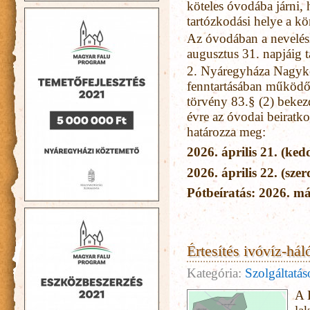
köteles óvodába járni,
tartózkodási helye a kö
Az óvodában a nevelési
augusztus 31. napjáig ta
2. Nyáregyháza Nagyk
fenntartásában működ
törvény 83.§ (2) bekez
évre az óvodai beiratk
határozza meg:
2026. április 21. (ked
2026. április 22. (szer
Pótbeíratás: 2026. má
Értesítés ivóvíz-hál
Kategória:
Szolgáltatá
A 