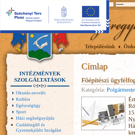
2026.08.07, péntek
Hírek
Események
Galéria
Településünk
Önk
Címlap
INTÉZMÉNYEK
Főépítészi ügyfélfo
SZOLGÁLTATÁSOK
Kategória:
Polgármester
Oktatás-nevelés
Ér
Kultúra
Ró
Egészségügy
Sport
15
Házi segítségnyújtás
Ny
Családsegítő és
Há
Gyermekjóléti Szolgálat
ker