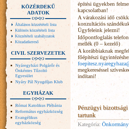
építési ügyekben felme
KÖZÉRDEKŰ
kapcsolatban!
ADATOK
A várakozási idő csökk
konzultációs szándékuk
Általános közzétételi lista
Ügyfeleink jelezni!
Különös közzétételi lista
Közzétételi szabályzatok
Időpontfoglalás telefon
Közadatkereső
mellék (0 – kezelő)
A korábbiaknak megfel
CIVIL SZERVEZETEK
főépítészi ügyintézéshe
foepitesz.nyaregyhaz
Nyáregyházi Polgárőr és
megkereséssel szíveske
Önkéntes Tűzoltó
Egyesület
indítani!
Nyáry Pál Nyugdíjas Klub
EGYHÁZAK
Római Katolikus Plébánia
Pénzügyi bizottsági 
Református egyházközség
tartunk
Evangélikus
egyházközség
Kategória:
Önkormány