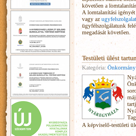
követően a lomtalanítá
A lomtalanítási igényé
vagy az
ugyfelszolgal
ügyfélszolgálatunk fel
megadását követően.
Testületi ülést tartu
Kategória:
Önkormány
Nyá
Önk
sor
máj
tart
Nyá
Tag
A képviselő-testületi ül