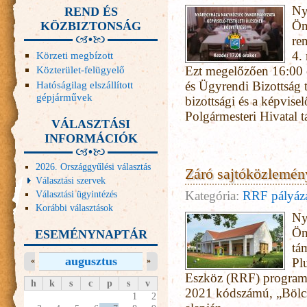
Ny
REND ÉS
Ön
KÖZBIZTONSÁG
re
4. 
Körzeti megbízott
Ezt megelőzően 16:00 ó
Közterület-felügyelő
Hatóságilag elszállított
és Ügyrendi Bizottság t
gépjárművek
bizottsági és a képvisel
Polgármesteri Hivatal 
VÁLASZTÁSI
INFORMÁCIÓK
2026. Országgyűlési választás
Záró sajtóközlemén
Választási szervek
Választási ügyintézés
Kategória:
RRF pályáz
Korábbi választások
Ny
Ön
ESEMÉNYNAPTÁR
tá
augusztus
«
»
Pl
Eszköz (RRF) programj
h
k
s
c
p
s
v
2021 kódszámú, „Bölcsőd
1
2