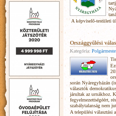
tart
Nyá
tan
A képviselő-testületi ül
Országgyűlési vála
Kategória:
Polgármester
Ti
Ez
20
or
során Nyáregyházán (is
választók demokratikus 
járultak az urnákhoz. K
fegyelmezettségéért, ré
szabálytalanság nem ju
A települési választási 