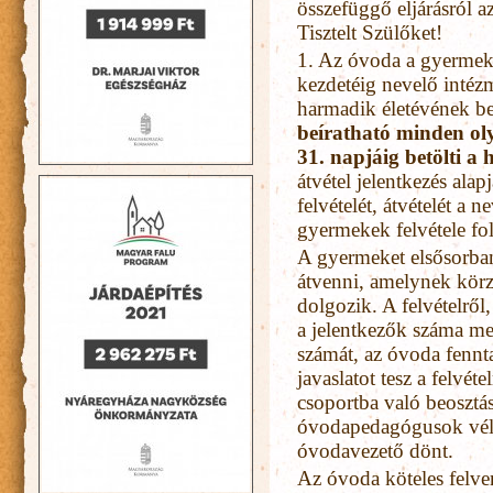
összefüggő eljárásról a
Tisztelt Szülőket!
1. Az óvoda a gyermek 
kezdetéig nevelő inté
harmadik életévének bet
beíratható minden ol
31. napjáig betölti a 
átvétel jelentkezés ala
felvételét, átvételét a 
gyermekek felvétele fo
A gyermeket elsősorban
átvenni, amelynek körz
dolgozik. A felvételről
a jelentkezők száma m
számát, az óvoda fennta
javaslatot tesz a felvé
csoportba való beosztás
óvodapedagógusok véle
óvodavezető dönt.
Az óvoda köteles felven