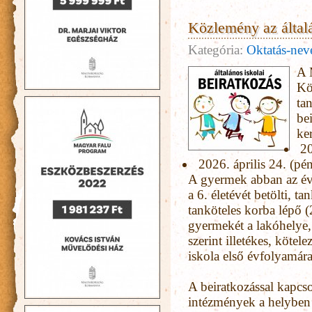
Közlemény az általá
Kategória:
Oktatás-nev
A 
Kö
tan
be
ker
20
2026. április 24. (pé
A gyermek abban az év
a 6. életévét betölti, ta
tanköteles korba lépő (
gyermekét a lakóhelye,
szerint illetékes, kötele
iskola első évfolyamára
A beiratkozással kapcsol
intézmények a helyben