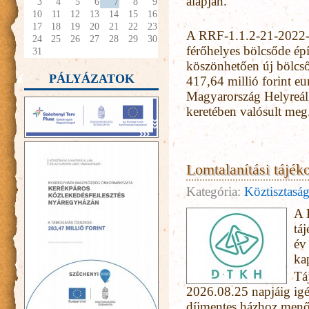
alapján.
3
4
5
6
7
8
9
10
11
12
13
14
15
16
17
18
19
20
21
22
23
A RRF-1.1.2-21-2022-
24
25
26
27
28
29
30
férőhelyes bölcsőde ép
31
köszönhetően új bölcső
PÁLYÁZATOK
417,64 millió forint eu
Magyarország Helyreáll
keretében valósult meg
Lomtalanítási tájék
Kategória:
Köztisztasá
A 
tá
év 
ka
Tá
2026.08.25 napjáig igé
díjmentes házhoz menő 