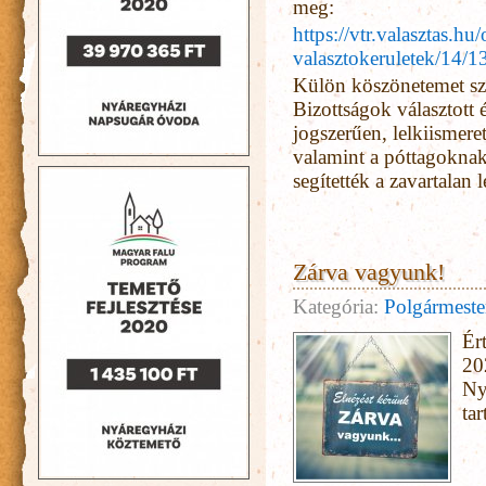
meg:
https://vtr.valasztas.h
valasztokeruletek/14/1
Külön köszönetemet sze
Bizottságok választott 
jogszerűen, lelkiismere
valamint a póttagoknak
segítették a zavartalan 
Zárva vagyunk!
Kategória:
Polgármester
Ér
20
Ny
ta