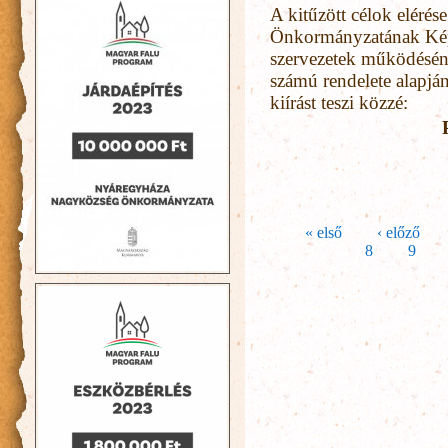
A kitűzött célok elér
Önkormányzatának Képvi
szervezetek működéséne
számú rendelete alapján
kiírást teszi közzé:
Oldalak
« első
‹ előző
8
9