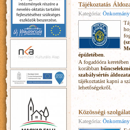
Tájékoztatás Áldoza
Kategória:
Önkormány
Tá
ho
fo
(s
Mo
épületében
.
A fogadóóra keretében
korábban
bűncselekmé
szabálysértés áldozat
tájékoztatást kapni a s
lehetőségekről.
Közösségi szolgálat
Kategória:
Önkormány