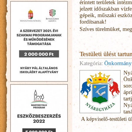
érintett területek intéz
jelzett időszakban vízf
gépeik, műszaki eszköz
fordítsanak!
Szíves türelmüket, meg
Testületi ülést tartu
Kategória:
Önkormány
Nyá
Önk
sor
ápr
tart
Nyá
tan
A képviselő-testületi ül