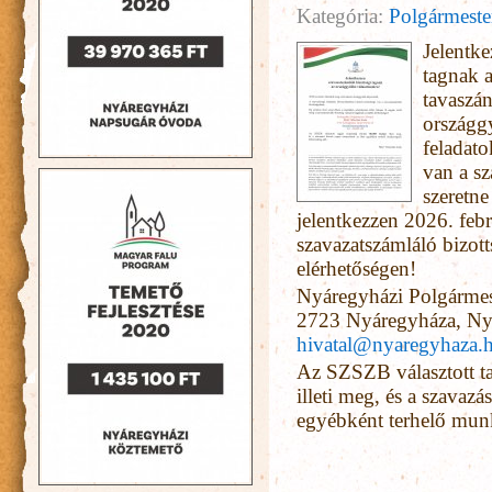
Kategória:
Polgármester
Jelentke
tagnak a
tavaszá
országgy
feladato
van a s
szeretn
jelentkezzen 2026. feb
szavazatszámláló bizott
elérhetőségen!
Nyáregyházi Polgármeste
2723 Nyáregyháza, Nyá
hivatal@nyaregyhaza.
Az SZSZB választott tagj
illeti meg, és a szavaz
egyébként terhelő munk