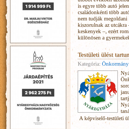
is egyre több autó jel
családonkénti több aut
nem tudják megoldani s
kiszorulnak az utcákra
keskenyek –, ezért rom
különösen a gyermekek
Testületi ülést tartu
Kategória:
Önkormány
Nyá
Önk
sor
jan
tart
Nyá
tan
A képviselő-testületi ül