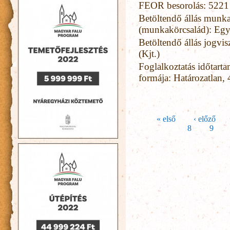
FEOR besorolás: 5221
Betöltendő állás munka
(munkakörcsalád): Eg
Betöltendő állás jogvi
(Kjt.)
Foglalkoztatás időtart
formája: Határozatlan, 
Oldalak
« első
‹ előző
8
9