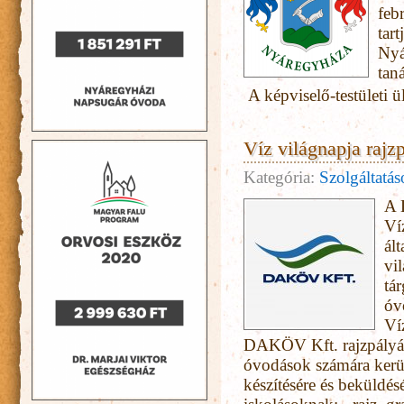
feb
tart
Nyá
tan
A képviselő-testületi ül
Víz világnapja rajz
Kategória:
Szolgáltatá
A 
Ví
ál
vi
tár
óv
Ví
DAKÖV Kft. rajzpályáza
óvodások számára kerül
készítésére és beküldés