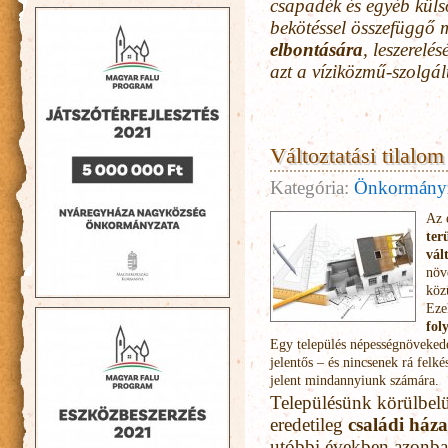
csapadék és egyéb küls
bekötéssel összefüggő m
elbontására
, leszerelé
azt a víziközmű-szolgál
Változtatási tilalom
Kategória:
Önkormány
Az 
ter
vál
növ
köz
Eze
fol
Egy település népességnövekedé
jelentős – és nincsenek rá felk
jelent mindannyiunk számára.
Településünk körülbel
eredetileg
családi házas
utóbbi években azonba