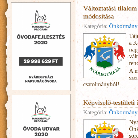
Változtatási tilalom
módosítása
Kategória:
Önkormány
Táj
a K
nap
vált
ren
A m
szer
csatolmányból!
Képviselő-testületi 
Kategória:
Önkormány
Nyá
Önk
sor