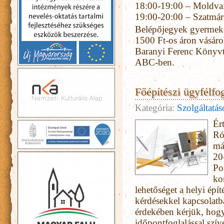
18:00-19:00 – Moldvai
19:00-20:00 – Szatmári
Belépőjegyek gyermeke
1500 Ft-os áron vásáro
Baranyi Ferenc Könyvt
ABC-ben.
Főépítészi ügyfélfo
Kategória:
Szolgáltatá
Ér
Ró
má
20
Po
ko
lehetőséget a helyi épí
kérdésekkel kapcsolatb
érdekében kérjük, hog
időpontfoglalással szív