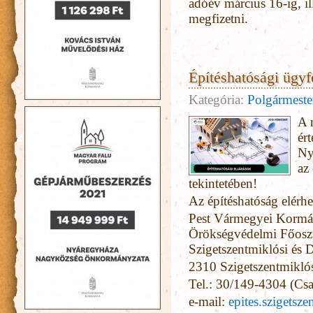
adóév március 16-ig, il
megfizetni.
Építéshatósági ügyfé
Kategória:
Polgármester
A 
ér
Ny
az
tekintetében!
Az építéshatóság elérh
Pest Vármegyei Kormán
Örökségvédelmi Főoszt
Szigetszentmiklósi és D
2310 Szigetszentmiklós
Tel.: 30/149-4304 (Csa
e-mail:
epites.szigetsz