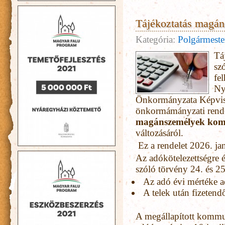
Tájékoztatás magán
Kategória:
Polgármester
Tá
sz
fe
Ny
Önkormányzata Képvisel
önkormámányzati rendel
magánszemélyek kom
változásáról.
Ez a rendelet 2026. jan
Az adókötelezettségre é
szóló törvény 24. és 25
Az adó évi mértéke a
A telek után fizetend
A megállapított kommun