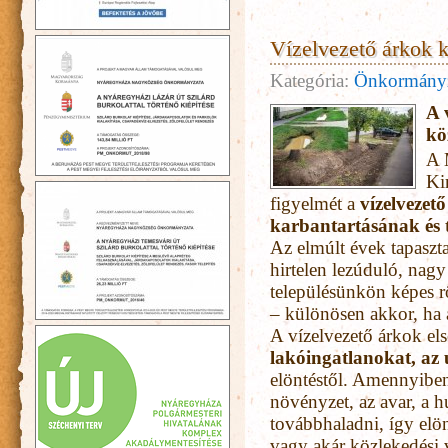
Vízelvezető árkok k
Kategória:
Önkormány
A 
kö
A 
Ki
figyelmét a
vízelvezet
karbantartásának és t
Az elmúlt évek tapaszt
hirtelen lezúduló, na
településünkön képes r
– különösen akkor, ha a
A vízelvezető árkok el
lakóingatlanokat, az
elöntéstől. Amennyibe
növényzet, az avar, a h
továbbhaladni, így elö
vagy akár közlekedési 