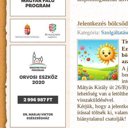
Jelentkezés bölcsőde
Kategória:
Szolgáltatá
Ti
Ez
bö
az
A j
be
in
Mátyás Király út 26/B),
lehetőség van a letölthe
visszaküldésével.
Kérjük, hogy a jelent
írással töltsék ki, vala
hiánytalanul csatolják!