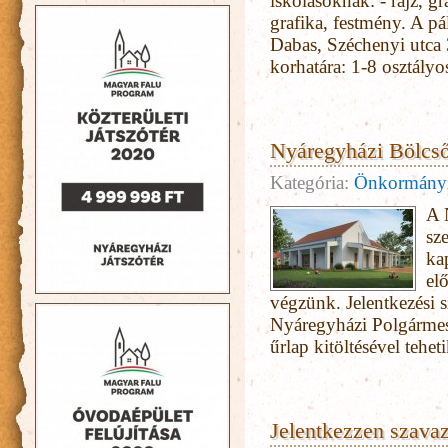
iskolásoknak: - rajz, g
grafika, festmény. A p
Dabas, Széchenyi utca
korhatára: 1-8 osztály
Nyáregyházi Bölcső
Kategória:
Önkormány
A 
sz
ka
el
végzünk. Jelentkezési s
Nyáregyházi Polgármest
űrlap kitöltésével tehe
Jelentkezzen szavaz