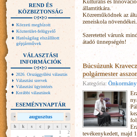
Kulturális és Innováció
REND ÉS
államtitkára.
KÖZBIZTONSÁG
Közreműködnek az által
zeneiskola növendékei.
Körzeti megbízott
Közterület-felügyelő
Szeretettel várunk min
Hatóságilag elszállított
átadó ünnepségén!
gépjárművek
VÁLASZTÁSI
INFORMÁCIÓK
Búcsúzunk Kravecz 
polgármester assz
2026. Országgyűlési választás
Választási szervek
Kategória:
Önkormány
Választási ügyintézés
Erz
Korábbi választások
ny
ESEMÉNYNAPTÁR
Pá
ke
augusztus
«
»
fo
Er
h
k
s
c
p
s
v
1
2
tevékenykedett, majd 1