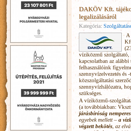
DAKÖV Kft. tájékoz
legalizálásáról
Kategória:
Szolgáltatá
A 
Kf
(2
víziközmű szolgáltató, 
kapcsolatban az alábbi 
felhasználóink figyelm
szennyvízelvezetés és -t
közszolgáltatási szerző
szennyvízhálózatra, hog
szükséges.
A víziközmű-szolgáltat
(a továbbiakban: Vksztv
járásbíróság nemperes 
egyebek mellett –
a víz
végzett bekötés
, az elv