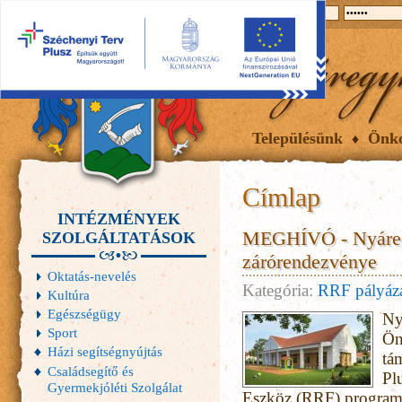
2026.08.07, péntek
Hírek
Események
Galéria
Településünk
Önk
Címlap
INTÉZMÉNYEK
MEGHÍVÓ - Nyáregy
SZOLGÁLTATÁSOK
zárórendezvénye
Oktatás-nevelés
Kategória:
RRF pályáz
Kultúra
Egészségügy
Ny
Sport
Ön
Házi segítségnyújtás
tá
Családsegítő és
Pl
Gyermekjóléti Szolgálat
Eszköz (RRF) programj