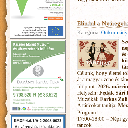
Elindul a Nyáregyh
Kategória:
Önkormány
Sz
né
és
kö
tá
Célunk, hogy élettel tö
át a magyar zene és tán
Időpont:
2026. márciu
Helyszín:
Fedák Sári 
Muzsikál:
Farkas Zoli
A táncokat tanítja:
Mez
Program:
17:00-18:00 – Népi gy
táncok