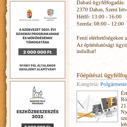
Dabasi ügyfélfogadás:
2370 Dabas, Szent Istv
Hétfő: 13:00 - 16:00
Szerda: 08:00 - 12:00
Fenti elérhetőségeken 
Az építéshatósági ügyi
indulhat!
Főépítészi ügyfélfo
Kategória:
Polgármester
Ér
Ró
21
Ny
sz
le