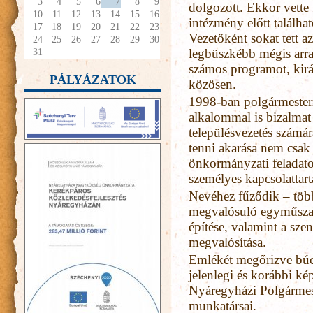
3
4
5
6
7
8
9
dolgozott. Ekkor vette 
10
11
12
13
14
15
16
intézmény előtt találhat
17
18
19
20
21
22
23
Vezetőként sokat tett az
24
25
26
27
28
29
30
31
legbüszkébb mégis arra 
számos programot, kirá
PÁLYÁZATOK
közösen.
1998-ban polgármesterr
alkalommal is bizalmat
településvezetés számá
tenni akarása nem csak
önkormányzati feladatok
személyes kapcsolattart
Nevéhez fűződik – több
megvalósuló egyműszak
építése, valamint a sz
megvalósítása.
Emlékét megőrizve búc
jelenlegi és korábbi kép
Nyáregyházi Polgármeste
munkatársai.