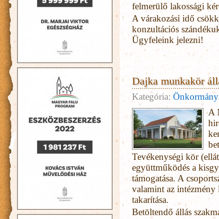
felmerülő lakossági ké
A várakozási idő csökk
konzultációs szándékuk
Ügyfeleink jelezni!
Dajka munkakör áll
Kategória:
Önkormány
A 
hi
ke
bet
Tevékenységi kör (ellá
együttműködés a kisg
támogatása. A csoportszo
valamint az intézmény 
takarítása.
Betöltendő állás szakm