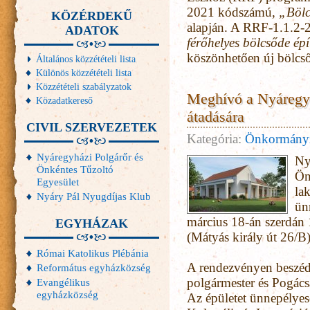
2021 kódszámú,
„Bölc
KÖZÉRDEKŰ
alapján. A RRF-1.1.2
ADATOK
férőhelyes bölcsőde ép
köszönhetően új bölcső
Általános közzétételi lista
Különös közzétételi lista
Közzétételi szabályzatok
Meghívó a Nyáregy
Közadatkereső
átadására
CIVIL SZERVEZETEK
Kategória:
Önkormány
Nyáregyházi Polgárőr és
Ny
Önkéntes Tűzoltó
Ön
Egyesület
la
Nyáry Pál Nyugdíjas Klub
ün
március 18-án szerdán 
EGYHÁZAK
(Mátyás király út 26/B)
Római Katolikus Plébánia
A rendezvényen beszé
Református egyházközség
polgármester és Pogács
Evangélikus
egyházközség
Az épületet ünnepélyes