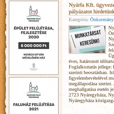
Nyárfa Kft. ügyvez
pályázatot hirdetün
Kategória:
Önkormány
Ny
Ön
Ny
Sz
fel
Üg
éves, határozott időta
Foglalkoztatás jellege:
szerinti beosztásban. 
figyelembevételével mu
megállapodása szerint.
meghallgatása esetén j
2723 Nyáregyháza, Nyá
Nyáregyháza közigazgat