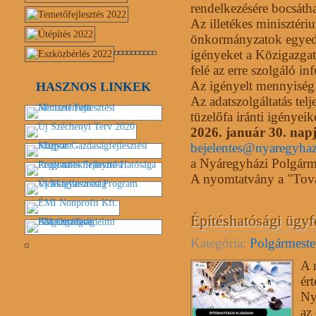
rendelkezésére bocsátha
Az illetékes minisztériu
önkormányzatok egyedi 
igényeket a Közigazgatá
felé az erre szolgáló in
Az igényelt mennyiség 
HASZNOS LINKEK
Az adatszolgáltatás tel
tüzelőfa iránti igényei
2026. január 30. nap
bejelentes@nyaregyha
a Nyáregyházi Polgárme
A nyomtatvány a "Tovább
Építéshatósági ügyfé
Kategória:
Polgármester
A 
ér
Ny
az