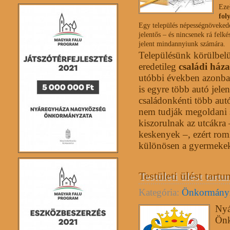
Eze
fol
Egy település népességnövekedé
jelentős – és nincsenek rá felk
jelent mindannyiunk számára.
Településünk körülbel
eredetileg
családi házas
utóbbi években azonba
is egyre több autó jel
családonkénti több aut
nem tudják megoldani s
kiszorulnak az utcákra
keskenyek –, ezért rom
különösen a gyermekek
Testületi ülést tartu
Kategória:
Önkormány
Nyá
Önk