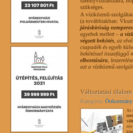
szennyvízhálózatra, hog
szükséges.
A víziközmű-szolgáltat
(a továbbiakban: Vksztv
járásbíróság nemperes 
egyebek mellett –
a víz
végzett bekötés
, az elv
csapadék és egyéb küls
bekötéssel összefüggő m
elbontására
, leszerelé
azt a víziközmű-szolgál
Változtatási tilalom
Kategória:
Önkormány
Az 
ter
vál
növ
köz