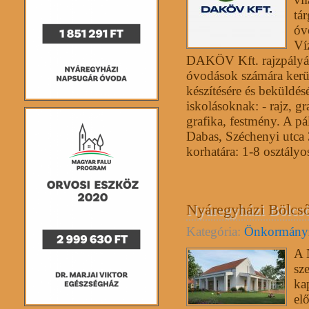
tár
óv
Ví
DAKÖV Kft. rajzpályáza
óvodások számára kerül
készítésére és beküldés
iskolásoknak: - rajz, g
grafika, festmény. A p
Dabas, Széchenyi utca
korhatára: 1-8 osztály
Nyáregyházi Bölcső
Kategória:
Önkormány
A 
sz
ka
el