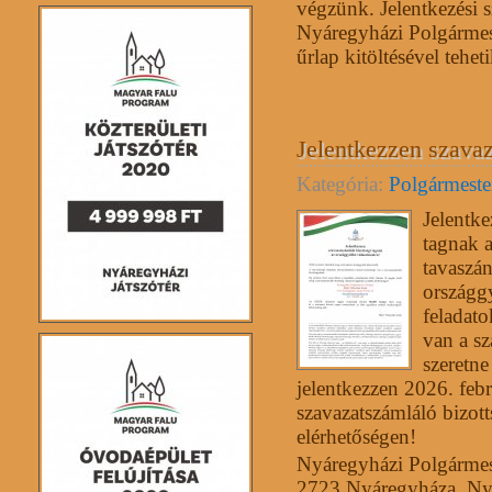
végzünk. Jelentkezési s
Nyáregyházi Polgármest
űrlap kitöltésével tehe
Jelentkezzen szavaz
Kategória:
Polgármester
Jelentke
tagnak a
tavaszá
országgy
feladato
van a s
szeretn
jelentkezzen 2026. feb
szavazatszámláló bizott
elérhetőségen!
Nyáregyházi Polgármeste
2723 Nyáregyháza, Nyá