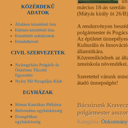
ün
KÖZÉRDEKŰ
március 18-án szerdán 
ADATOK
(Mátyás király út 26/B)
Általános közzétételi lista
A rendezvényen beszé
Különös közzétételi lista
polgármester és Pogács
Közzétételi szabályzatok
Az épületet ünnepélyes
Közadatkereső
Kulturális és Innováció
államtitkára.
CIVIL SZERVEZETEK
Közreműködnek az által
zeneiskola növendékei.
Nyáregyházi Polgárőr és
Önkéntes Tűzoltó
Egyesület
Szeretettel várunk min
Nyáry Pál Nyugdíjas Klub
átadó ünnepségén!
EGYHÁZAK
Búcsúzunk Kravecz 
Római Katolikus Plébánia
Református egyházközség
polgármester assz
Evangélikus
Kategória:
Önkormány
egyházközség