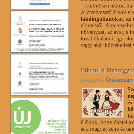
– különösen akkor, ha a
A vízelvezető árkok el
lakóingatlanokat, az
elöntéstől. Amennyibe
növényzet, az avar, a h
továbbhaladni, így elö
vagy akár közlekedési 
Elindul a Nyáregyh
Kategória:
Önkormány
Sz
né
és
kö
tá
Célunk, hogy élettel tö
át a magyar zene és tán