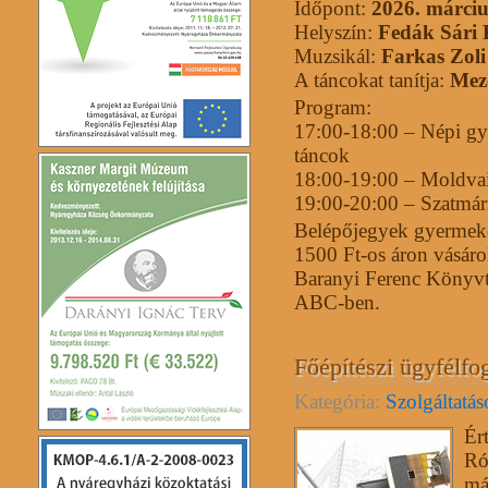
Időpont:
2026. márciu
Helyszín:
Fedák Sári 
Muzsikál:
Farkas Zoli
A táncokat tanítja:
Mez
Program:
17:00-18:00 – Népi gy
táncok
18:00-19:00 – Moldvai
19:00-20:00 – Szatmári
Belépőjegyek gyermeke
1500 Ft-os áron vásáro
Baranyi Ferenc Könyvt
ABC-ben.
Főépítészi ügyfélfo
Kategória:
Szolgáltatá
Ér
Ró
má