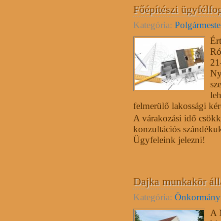
Főépítészi ügyfélfo
Kategória:
Polgármester
Ér
Ró
21
Ny
sz
le
felmerülő lakossági ké
A várakozási idő csökk
konzultációs szándékuk
Ügyfeleink jelezni!
Dajka munkakör áll
Kategória:
Önkormány
A 