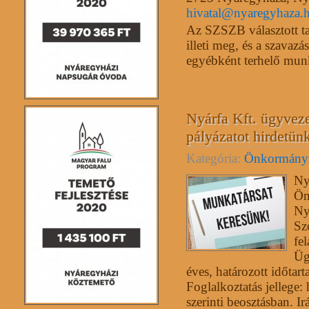
hivatal@nyaregyhaza.
Az SZSZB választott tagj
illeti meg, és a szavaz
egyébként terhelő munk
Nyárfa Kft. ügyvez
pályázatot hirdetün
Kategória:
Önkormány
Ny
Ön
Ny
Sz
fel
Üg
éves, határozott időta
Foglalkoztatás jellege:
szerinti beosztásban. 