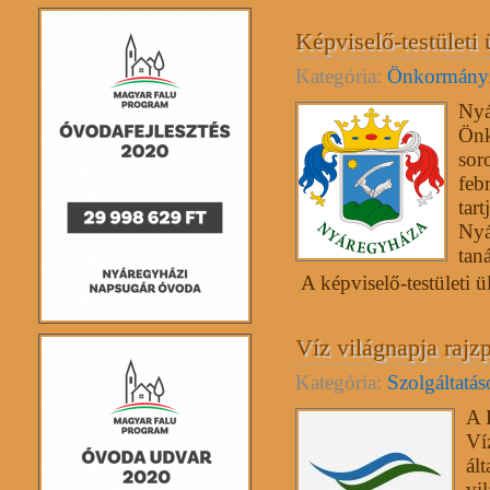
Képviselő-testületi 
Kategória:
Önkormány
Nyá
Önk
sor
feb
tart
Nyá
tan
A képviselő-testületi ül
Víz világnapja rajz
Kategória:
Szolgáltatá
A 
Ví
ál
vi