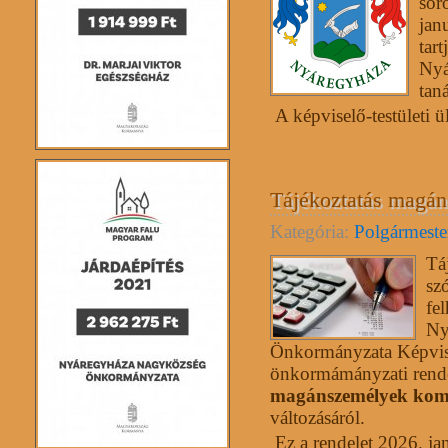
sor
jan
tart
Nyá
tan
A képviselő-testületi ül
Tájékoztatás magán
Kategória:
Polgármester
Tá
sz
fe
Ny
Önkormányzata Képvisel
önkormámányzati rendel
magánszemélyek kom
változásáról.
Ez a rendelet 2026. jan