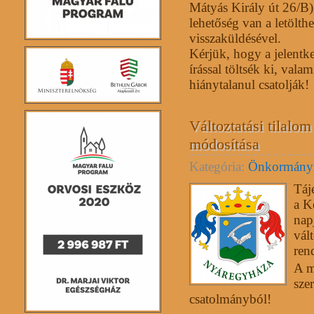
Mátyás Király út 26/B),
lehetőség van a letölthe
visszaküldésével.
Kérjük, hogy a jelent
írással töltsék ki, vala
hiánytalanul csatolják!
Változtatási tilalom
módosítása
Kategória:
Önkormány
Táj
a K
nap
vált
ren
A m
szer
csatolmányból!