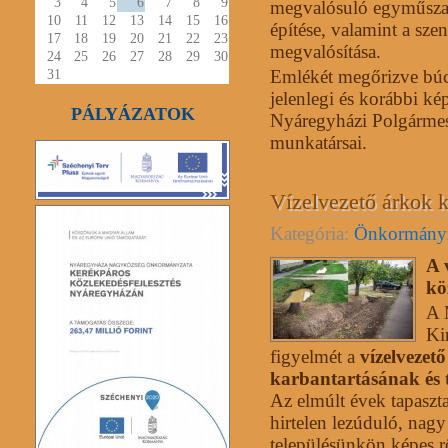
3
4
5
6
7
8
9
megvalósuló egyműszak
10
11
12
13
14
15
16
építése, valamint a sz
17
18
19
20
21
22
23
megvalósítása.
24
25
26
27
28
29
30
31
Emlékét megőrizve búc
jelenlegi és korábbi kép
PÁLYÁZATOK
Nyáregyházi Polgármeste
munkatársai.
Vízelvezető árkok k
Kategória:
Önkormány
A 
kö
A 
Ki
figyelmét a
vízelvezet
karbantartásának és t
Az elmúlt évek tapaszt
hirtelen lezúduló, na
településünkön képes r