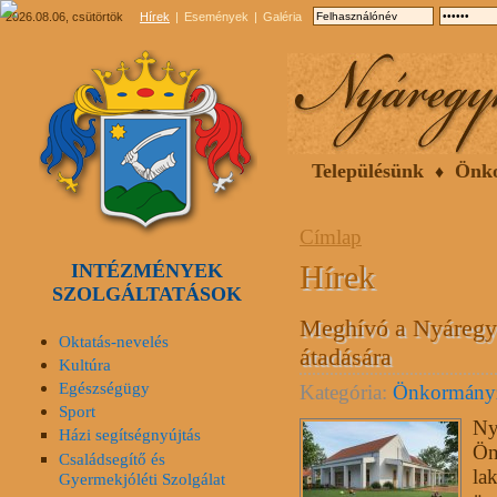
2026.08.06, csütörtök
Hírek
Események
Galéria
Településünk
Önk
Címlap
Hírek
INTÉZMÉNYEK
SZOLGÁLTATÁSOK
Meghívó a Nyáregy
Oktatás-nevelés
átadására
Kultúra
Egészségügy
Kategória:
Önkormány
Sport
Ny
Házi segítségnyújtás
Ön
Családsegítő és
la
Gyermekjóléti Szolgálat