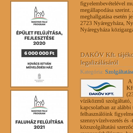
figyelembevételével mu
megállapodása szerint.
meghallgatása esetén j
2723 Nyáregyháza, Nyá
Nyáregyháza közigazgat
DAKÖV Kft. tájékoz
legalizálásáról
Kategória:
Szolgáltatá
A 
Kf
(2
víziközmű szolgáltató, 
kapcsolatban az alábbi 
felhasználóink figyelm
szennyvízelvezetés és -t
közszolgáltatási szerző