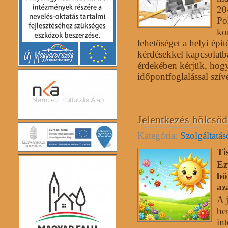
20
Po
ko
lehetőséget a helyi épí
kérdésekkel kapcsolatb
érdekében kérjük, hog
időpontfoglalással szív
Jelentkezés bölcsőde
Kategória:
Szolgáltatá
Ti
Ez
bö
az
A j
be
in