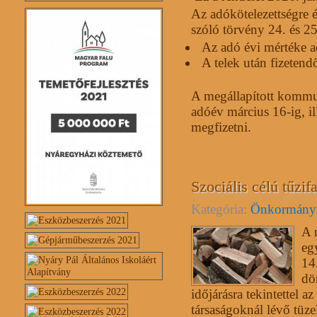
Az adókötelezettségre é
szóló törvény 24. és 25
Az adó évi mértéke a
A telek után fizetend
A megállapított kommun
adóév március 16-ig, il
megfizetni.
Szociális célú tűzif
Kategória:
Önkormány
A 
eg
14
dön
időjárásra tekintettel a
társaságoknál lévő tüz