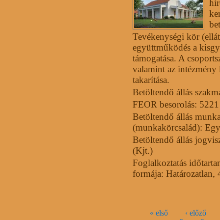
hi
ke
bet
Tevékenységi kör (ellá
együttműködés a kisg
támogatása. A csoportszo
valamint az intézmény 
takarítása.
Betöltendő állás szakm
FEOR besorolás: 5221
Betöltendő állás munka
(munkakörcsalád): Eg
Betöltendő állás jogvi
(Kjt.)
Foglalkoztatás időtart
formája: Határozatlan, 
Oldalak
« első
‹ előző